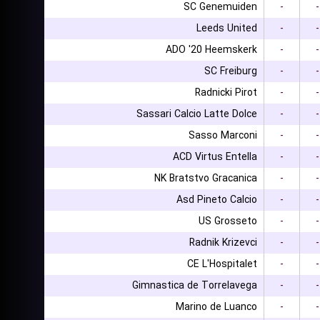
SC Genemuiden
-
-
Leeds United
-
-
ADO '20 Heemskerk
-
-
SC Freiburg
-
-
Radnicki Pirot
-
-
Sassari Calcio Latte Dolce
-
-
Sasso Marconi
-
-
ACD Virtus Entella
-
-
NK Bratstvo Gracanica
-
-
Asd Pineto Calcio
-
-
US Grosseto
-
-
Radnik Krizevci
-
-
CE L'Hospitalet
-
-
Gimnastica de Torrelavega
-
-
Marino de Luanco
-
-