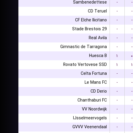
Sambenedettese
-
-
CD Teruel
-
-
CF Elche Ilicitano
-
-
Stade Brestois 29
-
-
Real Avila
-
-
Gimnastic de Tarragona
-
-
Huesca B
۱
۰
Rovato Vertovese SSD
۱
۱
Celta Fortuna
-
-
Le Mans FC
-
-
CD Derio
-
-
Chanthaburi FC
-
-
VV Noordwijk
-
-
IJsselmeervogels
-
-
GVVV Veenendaal
-
-