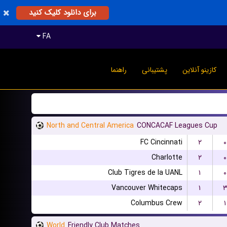
برای دانلود کلیک کنید
FA
کازینو آنلاین
پشتیبانی
راهنما
North and Central America
CONCACAF Leagues Cup
FC Cincinnati
۲
۰
Charlotte
۲
۰
Club Tigres de la UANL
۱
۰
Vancouver Whitecaps
۱
Columbus Crew
۲
۱
World
Friendly Club Matches