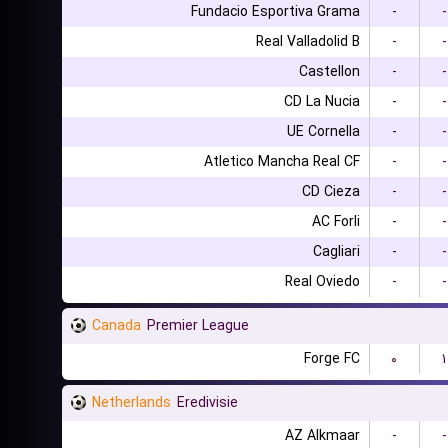
Fundacio Esportiva Grama
-
-
Real Valladolid B
-
-
Castellon
-
-
CD La Nucia
-
-
UE Cornella
-
-
Atletico Mancha Real CF
-
-
CD Cieza
-
-
AC Forli
-
-
Cagliari
-
-
Real Oviedo
-
-
Canada
Premier League
Forge FC
۰
۱
Netherlands
Eredivisie
AZ Alkmaar
-
-