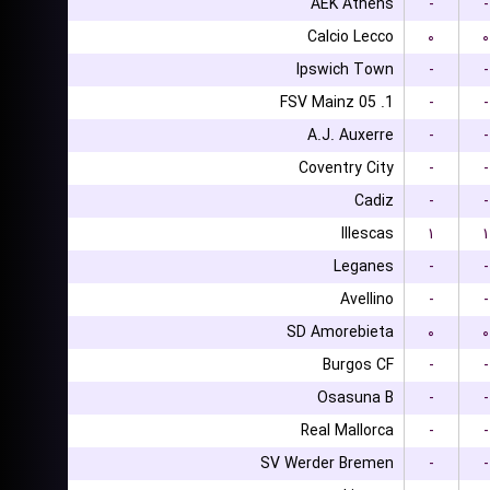
AEK Athens
-
-
Calcio Lecco
۰
۰
Ipswich Town
-
-
1. FSV Mainz 05
-
-
A.J. Auxerre
-
-
Coventry City
-
-
Cadiz
-
-
Illescas
۱
۱
Leganes
-
-
Avellino
-
-
SD Amorebieta
۰
۰
Burgos CF
-
-
Osasuna B
-
-
Real Mallorca
-
-
SV Werder Bremen
-
-