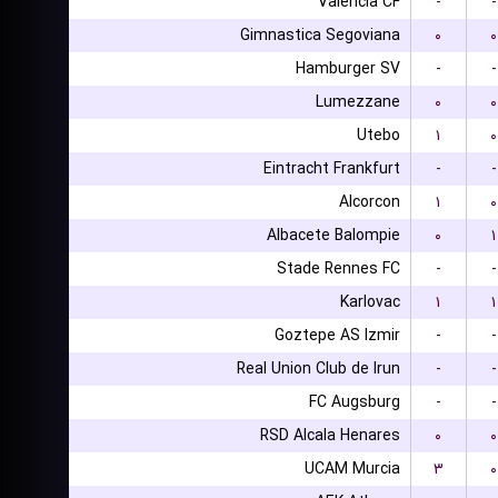
Valencia CF
-
-
Gimnastica Segoviana
۰
۰
Hamburger SV
-
-
Lumezzane
۰
۰
Utebo
۱
۰
Eintracht Frankfurt
-
-
Alcorcon
۱
۰
Albacete Balompie
۰
۱
Stade Rennes FC
-
-
Karlovac
۱
۱
Goztepe AS Izmir
-
-
Real Union Club de Irun
-
-
FC Augsburg
-
-
RSD Alcala Henares
۰
۰
UCAM Murcia
۳
۰