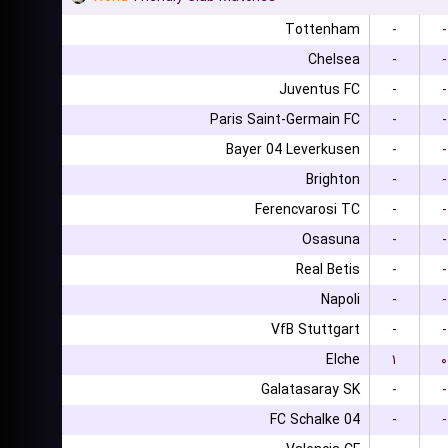
Tottenham
-
-
Chelsea
-
-
Juventus FC
-
-
Paris Saint-Germain FC
-
-
Bayer 04 Leverkusen
-
-
Brighton
-
-
Ferencvarosi TC
-
-
Osasuna
-
-
Real Betis
-
-
Napoli
-
-
VfB Stuttgart
-
-
Elche
۱
۰
Galatasaray SK
-
-
FC Schalke 04
-
-