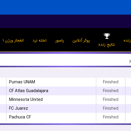
نده
پوکر آنلاین
پاسور
تخته نرد
انفجار ورژن ۱
نتایج زنده
Pumas UNAM
Finished
CF Atlas Guadalajara
Finished
Minnesota United
Finished
۳
FC Juarez
Finished
Pachuca CF
Finished