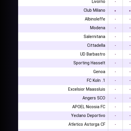
Livorno
-
-
Club Milano
۰
۰
Albinoleffe
-
-
Modena
-
-
Salernitana
-
-
Cittadella
-
-
UD Barbastro
-
-
Sporting Hasselt
-
-
Genoa
-
-
1. FC Koln
-
-
Excelsior Maassluis
-
-
Angers SCO
-
-
APOEL Nicosia FC
-
-
Yeclano Deportivo
-
-
Atletico Astorga CF
-
-