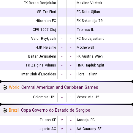
FK Borac Banjaluka
-
-
Maxline Vitebsk
SP Tre Fiori
-
-
FC Drita Gjilan
Hibernian FC
-
-
FK Shkendija 79
CFR 1907 Cluj
-
-
Tromso IL
Valur Reykjavik
-
-
FC Nordsjaelland
HJK Helsinki
-
-
Motherwell
Beitar Jerusalem
-
-
FK Austria Wien
FK Zalgiris Vilnius
-
-
HNK Hajduk Split
Inter Club d'Escaldes
-
-
Flora Tallinn
World
Central American and Caribbean Games
Colombia U21
۰
۱
Venezuela U21
Brazil
Copa Governo do Estado de Sergipe
Falcon SE
۲
۰
Aracaju FC
Lagarto AC
۲
۰
AA Guarany SE