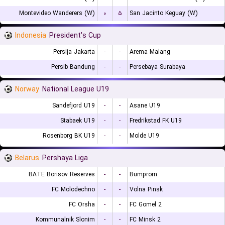
Montevideo Wanderers (W)
۰
۵
San Jacinto Keguay (W)
Indonesia
President's Cup
Persija Jakarta
-
-
Arema Malang
Persib Bandung
-
-
Persebaya Surabaya
Norway
National League U19
Sandefjord U19
-
-
Asane U19
Stabaek U19
-
-
Fredrikstad FK U19
Rosenborg BK U19
-
-
Molde U19
Belarus
Pershaya Liga
BATE Borisov Reserves
-
-
Bumprom
FC Molodechno
-
-
Volna Pinsk
FC Orsha
-
-
FC Gomel 2
Kommunalnik Slonim
-
-
FC Minsk 2