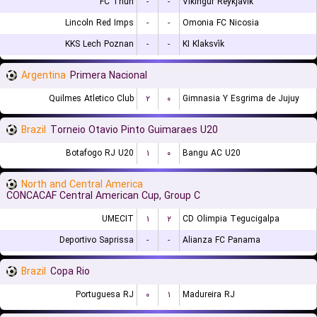
FC Thun
-
-
Vikingur Reykjavik
Lincoln Red Imps
-
-
Omonia FC Nicosia
KKS Lech Poznan
-
-
KI Klaksvík
Argentina
Primera Nacional
Quilmes Atletico Club
۲
۰
Gimnasia Y Esgrima de Jujuy
Brazil
Torneio Otavio Pinto Guimaraes U20
Botafogo RJ U20
۱
۰
Bangu AC U20
North and Central America
CONCACAF Central American Cup, Group C
UMECIT
۱
۲
CD Olimpia Tegucigalpa
Deportivo Saprissa
-
-
Alianza FC Panama
Brazil
Copa Rio
Portuguesa RJ
۰
۱
Madureira RJ