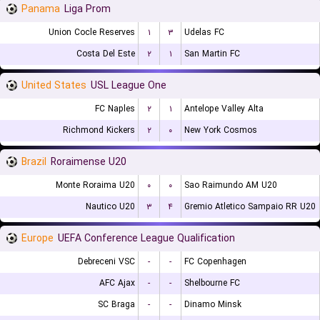
Panama
Liga Prom
Union Cocle Reserves
۱
۳
Udelas FC
Costa Del Este
۲
۱
San Martin FC
United States
USL League One
FC Naples
۲
۱
Antelope Valley Alta
Richmond Kickers
۲
۰
New York Cosmos
Brazil
Roraimense U20
Monte Roraima U20
۰
۰
Sao Raimundo AM U20
Nautico U20
۳
۴
Gremio Atletico Sampaio RR U20
Europe
UEFA Conference League Qualification
Debreceni VSC
-
-
FC Copenhagen
AFC Ajax
-
-
Shelbourne FC
SC Braga
-
-
Dinamo Minsk