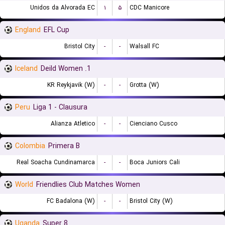
Unidos da Alvorada EC
۱
۵
CDC Manicore
England
EFL Cup
Bristol City
-
-
Walsall FC
Iceland
1. Deild Women
KR Reykjavik (W)
-
-
Grotta (W)
Peru
Liga 1 - Clausura
Alianza Atletico
-
-
Cienciano Cusco
Colombia
Primera B
Real Soacha Cundinamarca
-
-
Boca Juniors Cali
World
Friendlies Club Matches Women
FC Badalona (W)
-
-
Bristol City (W)
Uganda
Super 8