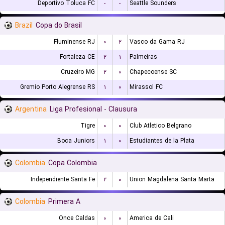
Deportivo Toluca FC
-
-
Seattle Sounders
Brazil
Copa do Brasil
Fluminense RJ
۰
۲
Vasco da Gama RJ
Fortaleza CE
۲
۱
Palmeiras
Cruzeiro MG
۲
۰
Chapecoense SC
Gremio Porto Alegrense RS
۱
۰
Mirassol FC
Argentina
Liga Profesional - Clausura
Tigre
۰
۰
Club Atletico Belgrano
Boca Juniors
۱
۰
Estudiantes de la Plata
Colombia
Copa Colombia
Independiente Santa Fe
۲
۰
Union Magdalena Santa Marta
Colombia
Primera A
Once Caldas
۰
۰
America de Cali