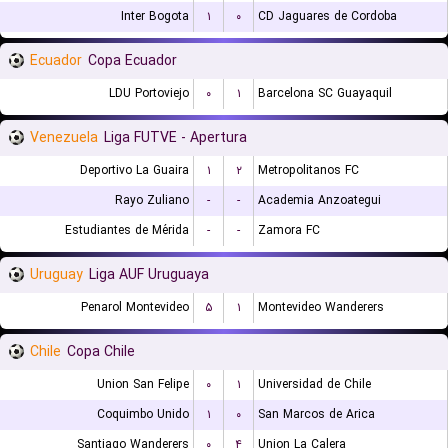
Inter Bogota
۱
۰
CD Jaguares de Cordoba
Ecuador
Copa Ecuador
LDU Portoviejo
۰
۱
Barcelona SC Guayaquil
Venezuela
Liga FUTVE - Apertura
Deportivo La Guaira
۱
۲
Metropolitanos FC
Rayo Zuliano
-
-
Academia Anzoategui
Estudiantes de Mérida
-
-
Zamora FC
Uruguay
Liga AUF Uruguaya
Penarol Montevideo
۵
۱
Montevideo Wanderers
Chile
Copa Chile
Union San Felipe
۰
۱
Universidad de Chile
Coquimbo Unido
۱
۰
San Marcos de Arica
Santiago Wanderers
۰
۴
Union La Calera