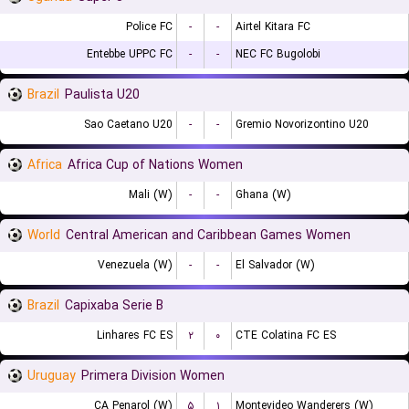
Police FC
-
-
Airtel Kitara FC
Entebbe UPPC FC
-
-
NEC FC Bugolobi
Brazil
Paulista U20
Sao Caetano U20
-
-
Gremio Novorizontino U20
Africa
Africa Cup of Nations Women
Mali (W)
-
-
Ghana (W)
World
Central American and Caribbean Games Women
Venezuela (W)
-
-
El Salvador (W)
Brazil
Capixaba Serie B
Linhares FC ES
۲
۰
CTE Colatina FC ES
Uruguay
Primera Division Women
CA Penarol (W)
۵
۱
Montevideo Wanderers (W)