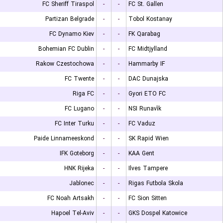
FC Sheriff Tiraspol
-
-
FC St. Gallen
Partizan Belgrade
-
-
Tobol Kostanay
FC Dynamo Kiev
-
-
FK Qarabag
Bohemian FC Dublin
-
-
FC Midtjylland
Rakow Czestochowa
-
-
Hammarby IF
FC Twente
-
-
DAC Dunajska
Riga FC
-
-
Gyori ETO FC
FC Lugano
-
-
NSI Runavík
FC Inter Turku
-
-
FC Vaduz
Paide Linnameeskond
-
-
SK Rapid Wien
IFK Goteborg
-
-
KAA Gent
HNK Rijeka
-
-
Ilves Tampere
Jablonec
-
-
Rigas Futbola Skola
FC Noah Artsakh
-
-
FC Sion Sitten
Hapoel Tel-Aviv
-
-
GKS Dospel Katowice