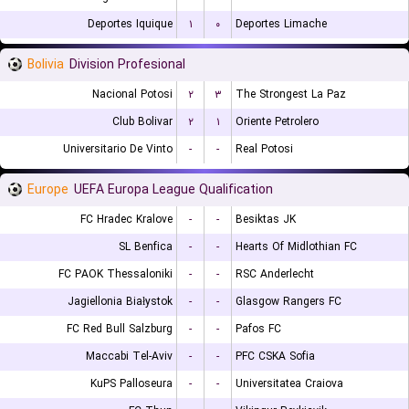
Deportes Iquique
۱
۰
Deportes Limache
Bolivia
Division Profesional
Nacional Potosi
۲
۳
The Strongest La Paz
Club Bolivar
۲
۱
Oriente Petrolero
Universitario De Vinto
-
-
Real Potosi
Europe
UEFA Europa League Qualification
FC Hradec Kralove
-
-
Besiktas JK
SL Benfica
-
-
Hearts Of Midlothian FC
FC PAOK Thessaloniki
-
-
RSC Anderlecht
Jagiellonia Białystok
-
-
Glasgow Rangers FC
FC Red Bull Salzburg
-
-
Pafos FC
Maccabi Tel-Aviv
-
-
PFC CSKA Sofia
KuPS Palloseura
-
-
Universitatea Craiova