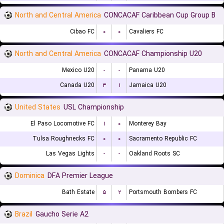
North and Central America
CONCACAF Caribbean Cup Group B
Cibao FC
۰
۰
Cavaliers FC
North and Central America
CONCACAF Championship U20
Mexico U20
-
-
Panama U20
Canada U20
۳
۱
Jamaica U20
United States
USL Championship
El Paso Locomotive FC
۱
۰
Monterey Bay
Tulsa Roughnecks FC
۰
۰
Sacramento Republic FC
Las Vegas Lights
-
-
Oakland Roots SC
Dominica
DFA Premier League
Bath Estate
۵
۲
Portsmouth Bombers FC
Brazil
Gaucho Serie A2