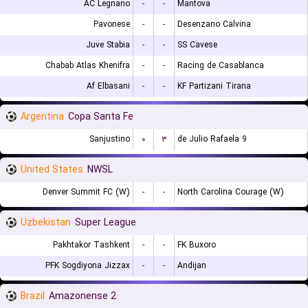
AC Legnano
-
-
Mantova
Pavonese
-
-
Desenzano Calvina
Juve Stabia
-
-
SS Cavese
Chabab Atlas Khenifra
-
-
Racing de Casablanca
Af Elbasani
-
-
KF Partizani Tirana
Argentina
Copa Santa Fe
Sanjustino
۰
۳
9 de Julio Rafaela
United States
NWSL
Denver Summit FC (W)
-
-
North Carolina Courage (W)
Uzbekistan
Super League
Pakhtakor Tashkent
-
-
FK Buxoro
PFK Sogdiyona Jizzax
-
-
Andijan
Brazil
Amazonense 2