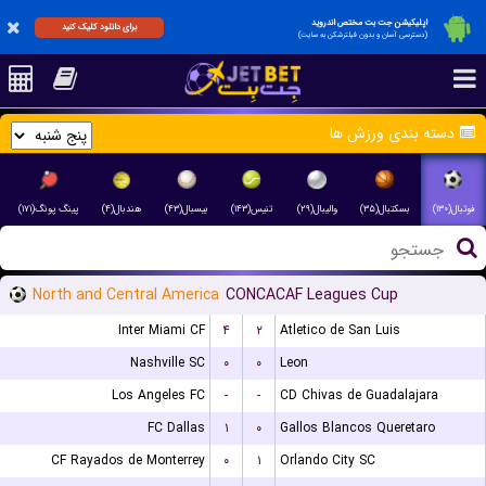
اپلیکیشن جت بت مختص اندروید
برای دانلود کلیک کنید
(دسترسی آسان و بدون فیلترشکن به سایت)
دسته بندی ورزش ها
فوتبال(۱۳۰)
بسکتبال(۳۵)
والیبال(۲۹)
تنیس(۱۴۳)
بیسبال(۴۳)
هندبال(۴)
پینگ پونگ(۱۷۱)
North and Central America
CONCACAF Leagues Cup
Inter Miami CF
۴
۲
Atletico de San Luis
Nashville SC
۰
۰
Leon
Los Angeles FC
-
-
CD Chivas de Guadalajara
FC Dallas
۱
۰
Gallos Blancos Queretaro
CF Rayados de Monterrey
۰
۱
Orlando City SC