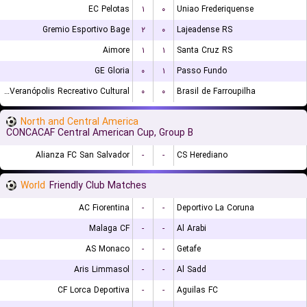
EC Pelotas
۱
۰
Uniao Frederiquense
Gremio Esportivo Bage
۲
۰
Lajeadense RS
Aimore
۱
۱
Santa Cruz RS
GE Gloria
۰
۱
Passo Fundo
EC Veranópolis Recreativo Cultural
۰
۰
Brasil de Farroupilha
North and Central America
CONCACAF Central American Cup, Group B
Alianza FC San Salvador
-
-
CS Herediano
World
Friendly Club Matches
AC Fiorentina
-
-
Deportivo La Coruna
Malaga CF
-
-
Al Arabi
AS Monaco
-
-
Getafe
Aris Limmasol
-
-
Al Sadd
CF Lorca Deportiva
-
-
Aguilas FC