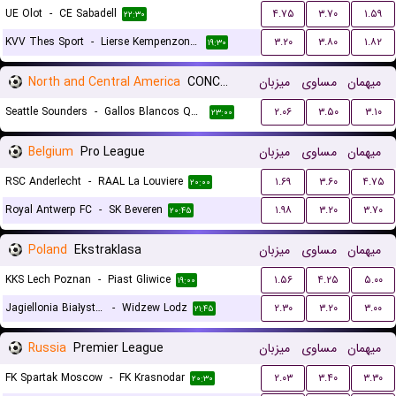
UE Olot
-
CE Sabadell
۴.۷۵
۳.۷۰
۱.۵۹
۲۲:۳۰
KVV Thes Sport
-
Lierse Kempenzonen
۳.۲۰
۳.۸۰
۱.۸۲
۱۹:۳۰
North and Central America
CONCACAF Leagues Cup
میزبان
مساوی
میهمان
Seattle Sounders
-
Gallos Blancos Queretaro
۲.۰۶
۳.۵۰
۳.۱۰
۲۳:۰۰
Belgium
Pro League
میزبان
مساوی
میهمان
RSC Anderlecht
-
RAAL La Louviere
۱.۶۹
۳.۶۰
۴.۷۵
۲۰:۰۰
Royal Antwerp FC
-
SK Beveren
۱.۹۸
۳.۲۰
۳.۷۰
۲۰:۴۵
Poland
Ekstraklasa
میزبان
مساوی
میهمان
KKS Lech Poznan
-
Piast Gliwice
۱.۵۶
۴.۲۵
۵.۰۰
۱۹:۰۰
Jagiellonia Białystok
-
Widzew Lodz
۲.۳۰
۳.۲۰
۳.۰۰
۲۱:۴۵
Russia
Premier League
میزبان
مساوی
میهمان
FK Spartak Moscow
-
FK Krasnodar
۲.۰۳
۳.۴۰
۳.۳۰
۲۰:۳۰