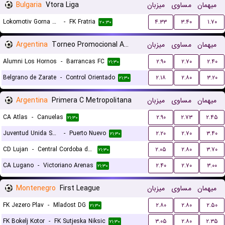
Bulgaria
Vtora Liga
میزبان
مساوی
میهمان
Lokomotiv Gorna Oryahovitsa
-
FK Fratria
۴.۳۳
۳.۴۰
۱.۷۰
۲۰:۳۰
Argentina
Torneo Promocional Amateur
میزبان
مساوی
میهمان
Alumni Los Hornos
-
Barrancas FC
۲.۹۰
۲.۷۰
۲.۴۰
۲۱:۳۰
Belgrano de Zarate
-
Control Orientado
۲.۱۸
۲.۸۰
۳.۲۰
۲۱:۳۰
Argentina
Primera C Metropolitana
میزبان
مساوی
میهمان
CA Atlas
-
Canuelas
۲.۹۰
۲.۷۳
۲.۴۵
۲۱:۳۰
Juventud Unida San Miguel
-
Puerto Nuevo
۲.۲۰
۲.۷۰
۳.۴۰
۲۱:۳۰
CD Lujan
-
Central Cordoba de Rosario
۲.۰۵
۲.۸۰
۳.۷۰
۲۱:۳۰
CA Lugano
-
Victoriano Arenas
۲.۴۰
۲.۷۰
۳.۰۰
۲۱:۳۰
Montenegro
First League
میزبان
مساوی
میهمان
FK Jezero Plav
-
Mladost DG
۲.۸۰
۲.۸۰
۲.۵۰
۲۱:۳۰
FK Bokelj Kotor
-
FK Sutjeska Niksic
۳.۰۵
۲.۸۰
۲.۳۵
۲۱:۳۰