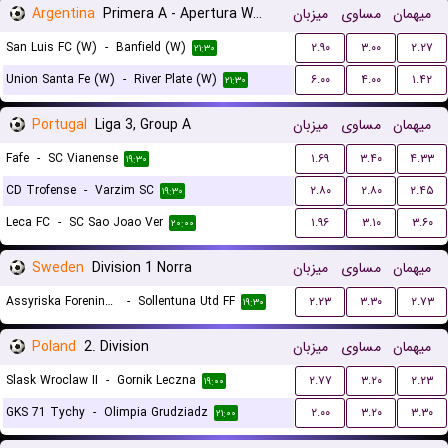
Argentina
Primera A - Apertura Women
میزبان
مساوی
میهمان
San Luis FC (W)
-
Banfield (W)
۲.۹۰
۳.۰۰
۲.۲۷
۲۱:۳۰
Union Santa Fe (W)
-
River Plate (W)
۶.۰۰
۴.۰۰
۱.۴۲
۲۱:۳۰
Portugal
Liga 3, Group A
میزبان
مساوی
میهمان
Fafe
-
SC Vianense
۱.۶۹
۳.۴۰
۴.۳۳
۱۹:۳۰
CD Trofense
-
Varzim SC
۲.۸۰
۲.۸۰
۲.۴۵
۱۹:۳۰
Leca FC
-
SC Sao Joao Ver
۱.۹۶
۳.۱۰
۳.۶۰
۲۰:۰۰
Sweden
Division 1 Norra
میزبان
مساوی
میهمان
Assyriska Foreningen
-
Sollentuna Utd FF
۲.۲۳
۳.۳۰
۲.۷۳
۱۹:۳۰
Poland
2. Division
میزبان
مساوی
میهمان
Slask Wroclaw II
-
Gornik Leczna
۲.۷۷
۳.۲۰
۲.۲۳
۱۹:۰۰
GKS 71 Tychy
-
Olimpia Grudziadz
۲.۰۰
۳.۲۰
۳.۳۰
۲۱:۰۰