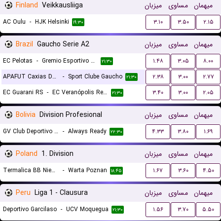
Finland
Veikkausliiga
میزبان
مساوی
میهمان
AC Oulu
-
HJK Helsinki
۳.۱۰
۳.۵۰
۲.۱۵
۱۹:۳۰
Brazil
Gaucho Serie A2
میزبان
مساوی
میهمان
EC Pelotas
-
Gremio Esportivo Bage
۱.۴۸
۳.۰۵
۸.۰۰
۲۱:۳۰
APAFUT Caxias Do Sul RS
-
Sport Clube Gaucho
۲.۳۸
۳.۰۰
۲.۷۷
۲۱:۳۰
EC Guarani RS
-
EC Veranópolis Recreativo Cultural
۳.۴۰
۳.۰۰
۲.۰۵
۲۱:۳۰
Bolivia
Division Profesional
میزبان
مساوی
میهمان
GV Club Deportivo San Jose de Oruro
-
Always Ready
۴.۳۳
۳.۸۰
۱.۶۹
۲۲:۳۰
Poland
1. Division
میزبان
مساوی
میهمان
Termalica BB Nieciecza
-
Warta Poznan
۱.۶۷
۳.۶۰
۴.۵۰
۱۸:۴۵
Peru
Liga 1 - Clausura
میزبان
مساوی
میهمان
Deportivo Garcilaso
-
UCV Moquegua
۱.۵۶
۳.۷۰
۵.۵۰
۲۱:۳۰