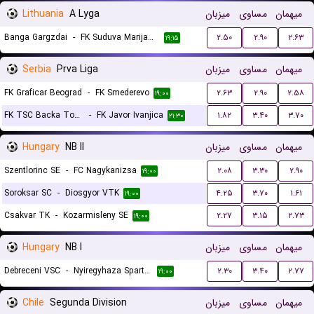
Lithuania
A Lyga
میزبان
مساوی
میهمان
Banga Gargzdai
-
FK Suduva Marijampole
۲.۵۰
۲.۹۰
۲.۶۳
۱۹:۱۵
Serbia
Prva Liga
میزبان
مساوی
میهمان
FK Graficar Beograd
-
FK Smederevo
۲.۶۳
۲.۹۰
۲.۵۸
۱۹:۰۰
FK TSC Backa Topola
-
FK Javor Ivanjica
۱.۸۲
۳.۴۰
۳.۷۰
۲۱:۳۰
Hungary
NB II
میزبان
مساوی
میهمان
Szentlorinc SE
-
FC Nagykanizsa
۲.۰۸
۳.۳۰
۲.۹۰
۱۹:۰۰
Soroksar SC
-
Diosgyor VTK
۴.۲۵
۳.۷۰
۱.۶۱
۱۹:۰۰
Csakvar TK
-
Kozarmisleny SE
۲.۲۷
۳.۱۵
۲.۷۳
۱۹:۰۰
Hungary
NB I
میزبان
مساوی
میهمان
Debreceni VSC
-
Nyiregyhaza Spartacus FC
۲.۳۰
۳.۴۰
۲.۷۷
۱۹:۰۰
Chile
Segunda Division
میزبان
مساوی
میهمان