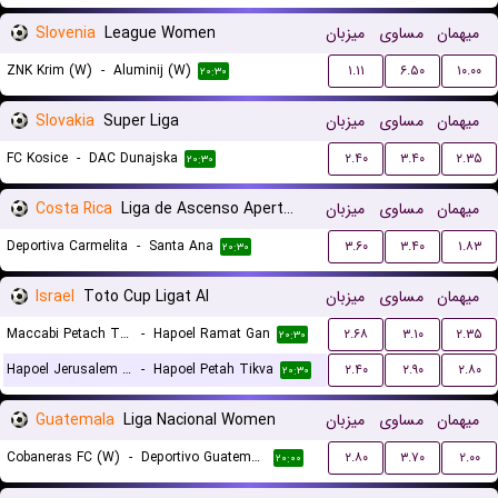
Slovenia
League Women
میزبان
مساوی
میهمان
ZNK Krim (W)
-
Aluminij (W)
۱.۱۱
۶.۵۰
۱۰.۰۰
۲۰:۳۰
Slovakia
Super Liga
میزبان
مساوی
میهمان
FC Kosice
-
DAC Dunajska
۲.۴۰
۳.۴۰
۲.۳۵
۲۰:۳۰
Costa Rica
Liga de Ascenso Apertura gr. B
میزبان
مساوی
میهمان
Deportiva Carmelita
-
Santa Ana
۳.۶۰
۳.۴۰
۱.۸۳
۲۰:۳۰
Israel
Toto Cup Ligat Al
میزبان
مساوی
میهمان
Maccabi Petach Tikva
-
Hapoel Ramat Gan
۲.۶۸
۳.۱۰
۲.۳۵
۲۰:۳۰
Hapoel Jerusalem FC
-
Hapoel Petah Tikva
۲.۴۰
۲.۹۰
۲.۸۰
۲۰:۳۰
Guatemala
Liga Nacional Women
میزبان
مساوی
میهمان
Cobaneras FC (W)
-
Deportivo Guatemala (W)
۲.۸۰
۳.۷۰
۲.۰۰
۲۰:۰۰