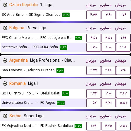
Czech Republic
1. Liga
میزبان
مساوی
میهمان
SK Artis Brno
-
SK Sigma Olomouc
۴.۳۳
۳.۶۰
۱.۷۶
۲۱:۳۰
Bulgaria
Parva Liga
میزبان
مساوی
میهمان
PFC Cherno More Varna
-
PFC Ludogorets Razgrad
۴.۵۰
۳.۵۰
۱.۶۹
۱۹:۳۰
Septemvri Sofia
-
PFC CSKA Sofia
۶.۵۰
۴.۰۰
۱.۴۵
۲۱:۴۵
Argentina
Liga Profesional - Clausura
میزبان
مساوی
میهمان
San Lorenzo
-
Atletico Huracan
۲.۷۷
۲.۶۸
۲.۹۰
۲۱:۳۰
Romania
Liga I
میزبان
مساوی
میهمان
SC FC Petrolul Ploiesti
-
Otelul Galati
۲.۷۳
۳.۰۰
۲.۶۳
۱۹:۰۰
Universitatea Craiova
-
FC Arges
۱.۵۷
۳.۷۰
۵.۵۰
۲۲:۰۰
Serbia
Super Liga
میزبان
مساوی
میهمان
FK Vojvodina Novi Sad
-
FK Radnik Surdulica
۱.۲۹
۴.۷۵
۸.۵۰
۲۱:۳۰