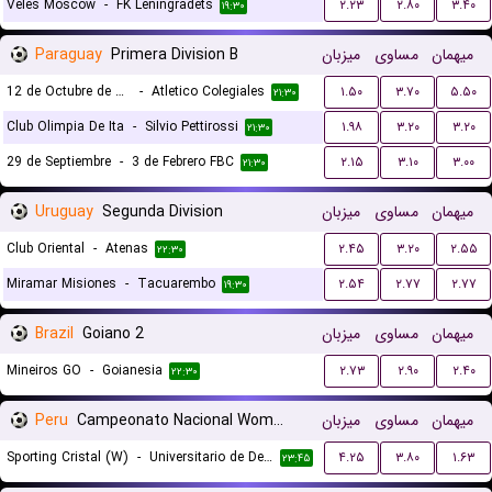
Veles Moscow
-
FK Leningradets
۲.۲۳
۲.۸۰
۳.۴۰
۱۹:۳۰
Paraguay
Primera Division B
میزبان
مساوی
میهمان
12 de Octubre de San Domingo
-
Atletico Colegiales
۱.۵۰
۳.۷۰
۵.۵۰
۲۱:۳۰
Club Olimpia De Ita
-
Silvio Pettirossi
۱.۹۸
۳.۲۰
۳.۲۰
۲۱:۳۰
29 de Septiembre
-
3 de Febrero FBC
۲.۱۵
۳.۱۰
۳.۰۰
۲۱:۳۰
Uruguay
Segunda Division
میزبان
مساوی
میهمان
Club Oriental
-
Atenas
۲.۴۵
۳.۲۰
۲.۵۵
۲۲:۳۰
Miramar Misiones
-
Tacuarembo
۲.۵۴
۲.۷۷
۲.۷۷
۱۹:۳۰
Brazil
Goiano 2
میزبان
مساوی
میهمان
Mineiros GO
-
Goianesia
۲.۷۳
۲.۹۰
۲.۴۰
۲۲:۳۰
Peru
Campeonato Nacional Women
میزبان
مساوی
میهمان
Sporting Cristal (W)
-
Universitario de Deportes (W)
۴.۲۵
۳.۸۰
۱.۶۳
۲۳:۴۵