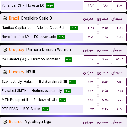
Ypiranga RS
-
Floresta EC
۱.۹۳
۲.۸۰
۴.۰۰
۲۲:۳۰
Brazil
Brasileiro Serie B
میزبان
مساوی
میهمان
Nautico Capibaribe
-
Atletico Clube Goianiense
۲.۴۰
۳.۱۵
۲.۸۰
۲۲:۳۰
Novorizontino SP
-
EC Juventude
۲.۰۱
۲.۹۰
۳.۸۰
۲۲:۳۰
Uruguay
Primera Division Women
میزبان
مساوی
میهمان
CA Penarol (W)
-
Liverpool Montevideo (W)
۱.۱۰
۷.۰۰
۱۳.۲۵
۲۱:۰۰
Hungary
NB III
میزبان
مساوی
میهمان
Szombathelyi Haladas
-
Balatonalmadi SE
۱.۲۰
۵.۵۰
۹.۵۰
۱۹:۰۰
Erzsebeti SMTK
-
Hodmezovasarhelyi
۱.۱۴
۶.۵۰
۱۳.۰۰
۱۹:۰۰
MTK Budapest II
-
Szekszardi Ufc
۱.۱۸
۵.۵۰
۱۰.۰۰
۱۹:۰۰
PTE PEAC
-
BFC Siofok
۲.۷۳
۳.۴۰
۲.۲۰
۱۹:۰۰
Belarus
Vysshaya Liga
میزبان
مساوی
میهمان