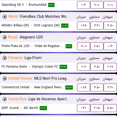
Sarpsborg 08 2
-
Brumunddal
۱.۱۴
۷.۰۰
۱۰.۰۰
۱۹:۳۰
World
Friendlies Club Matches Women
میزبان
مساوی
میهمان
Athletic Bilbao (W)
-
DUX Logrono (W)
۱.۶۵
۳.۴۰
۴.۵۰
۲۰:۳۰
Brazil
Alagoano U20
میزبان
مساوی
میهمان
Ponte Preta AL U20
-
Clube de Regatas Brasil U20
۱۲.۰۰
۶.۵۰
۱.۱۴
۲۱:۳۰
Panama
Liga Prom
میزبان
مساوی
میهمان
FC Panama Norte
-
Olympic Colon FC
۲.۱۲
۳.۵۰
۲.۷۷
۲۳:۳۰
United States
MLS Next Pro League
میزبان
مساوی
میهمان
Connecticut United
-
New England Revolution II
۱.۸۵
۳.۵۰
۳.۳۰
۲۳:۳۰
Costa Rica
Liga de Ascenso Apertura gr. A
میزبان
مساوی
میهمان
ADR Jicaral
-
AD Sarchi
۱.۴۲
۴.۲۵
۵.۵۰
۲۲:۳۰