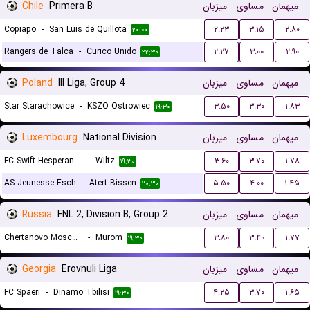
Chile
Primera B
میزبان
مساوی
میهمان
Copiapo
-
San Luis de Quillota
۲.۲۳
۳.۱۵
۲.۸۰
۲۰:۰۰
Rangers de Talca
-
Curico Unido
۲.۲۷
۳.۰۰
۲.۹۰
۲۲:۳۰
Poland
III Liga, Group 4
میزبان
مساوی
میهمان
Star Starachowice
-
KSZO Ostrowiec
۳.۵۰
۳.۳۰
۱.۸۳
۱۹:۳۰
Luxembourg
National Division
میزبان
مساوی
میهمان
FC Swift Hesperange
-
Wiltz
۳.۶۰
۳.۷۰
۱.۷۸
۱۹:۳۰
AS Jeunesse Esch
-
Atert Bissen
۵.۵۰
۴.۰۰
۱.۴۵
۲۰:۳۰
Russia
FNL 2, Division B, Group 2
میزبان
مساوی
میهمان
Chertanovo Moscow
-
Murom
۳.۸۰
۳.۴۰
۱.۷۷
۱۹:۳۰
Georgia
Erovnuli Liga
میزبان
مساوی
میهمان
FC Spaeri
-
Dinamo Tbilisi
۴.۲۵
۳.۷۰
۱.۶۵
۱۹:۳۰