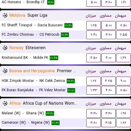
AC Horsens
-
Brondby I.F.
۵.۰۰
۳.۸۰
۱.۶۱
۱۹:۳۰
Moldova
Super Liga
میزبان
مساوی
میهمان
FC Sheriff Tiraspol
-
Dacia Buiucani
۱.۲۵
۵.۰۰
۸.۵۰
۲۰:۳۰
FC Zimbru Chisinau
-
CS Petrocub
۲.۴۰
۳.۲۰
۲.۵۵
۲۰:۳۰
Norway
Eliteserien
میزبان
مساوی
میهمان
Kristiansund BK
-
Molde FK
۴.۵۰
۴.۰۰
۱.۶۷
۲۰:۴۵
Bosnia and Herzegovina
Premier Liga
میزبان
مساوی
میهمان
HSK Zrinjski Mostar
-
NK Celik Zenica
۱.۲۷
۴.۷۵
۹.۰۰
۲۲:۳۰
FK Borac Banjaluka
-
FK Velez Mostar
۱.۳۳
۴.۲۰
۸.۵۰
۲۰:۰۰
Africa
Africa Cup of Nations Women
میزبان
مساوی
میهمان
Malawi (W)
-
Ghana (W)
۳.۳۰
۳.۳۰
۱.۹۷
۲۳:۳۰
Cameroon (W)
-
Nigeria (W)
۳.۸۰
۳.۱۵
۱.۸۲
۲۰:۳۰