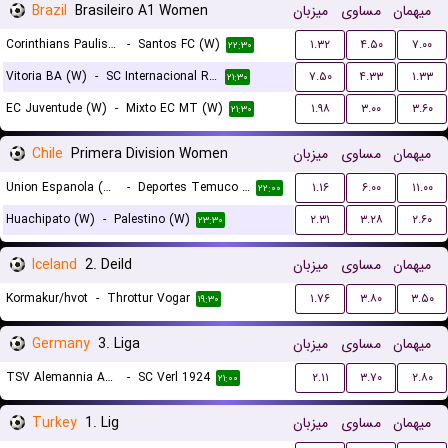
Brazil
Brasileiro A1 Women
میزبان
مساوی
میهمان
Corinthians Paulista (W)
-
Santos FC (W)
۱.۳۲
۴.۵۰
۷.۰۰
۲۲:۳۰
Vitoria BA (W)
-
SC Internacional RS (W)
۷.۵۰
۴.۳۳
۱.۳۳
۲۱:۳۰
EC Juventude (W)
-
Mixto EC MT (W)
۱.۹۸
۳.۰۰
۳.۶۰
۲۱:۳۰
Chile
Primera Division Women
میزبان
مساوی
میهمان
Union Espanola (W)
-
Deportes Temuco (W)
۱.۱۶
۶.۰۰
۱۱.۰۰
۲۲:۰۰
Huachipato (W)
-
Palestino (W)
۲.۳۱
۳.۲۸
۲.۶۰
۲۳:۳۰
Iceland
2. Deild
میزبان
مساوی
میهمان
Kormakur/hvot
-
Throttur Vogar
۱.۷۶
۳.۸۰
۳.۵۰
۱۹:۳۰
Germany
3. Liga
میزبان
مساوی
میهمان
TSV Alemannia Aachen
-
SC Verl 1924
۲.۱۱
۳.۷۰
۲.۸۰
۲۱:۰۰
Turkey
1. Lig
میزبان
مساوی
میهمان