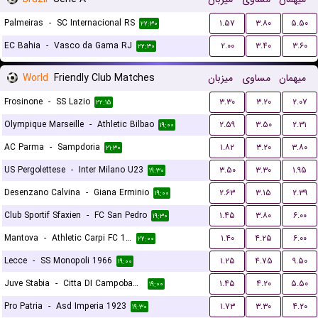
Palmeiras
-
SC Internacional RS
۱.۵۷
۳.۸۰
۵.۵۰
۲۲:۳۰
EC Bahia
-
Vasco da Gama RJ
۲.۰۰
۳.۴۰
۳.۶۰
۲۲:۳۰
World
Friendly Club Matches
میزبان
مساوی
میهمان
Frosinone
-
SS Lazio
۳.۳۰
۳.۲۰
۲.۰۷
۲۲:۱۵
Olympique Marseille
-
Athletic Bilbao
۲.۵۹
۳.۵۰
۲.۳۱
۱۹:۰۰
AC Parma
-
Sampdoria
۱.۸۲
۳.۲۰
۳.۸۰
۲۱:۳۰
US Pergolettese
-
Inter Milano U23
۳.۵۰
۳.۳۰
۱.۹۵
۱۹:۳۰
Desenzano Calvina
-
Giana Erminio
۲.۶۳
۳.۱۵
۲.۳۹
۱۹:۰۰
Club Sportif Sfaxien
-
FC San Pedro
۱.۴۵
۳.۸۰
۶.۰۰
۱۹:۳۰
Mantova
-
Athletic Carpi FC 1909
۱.۴۰
۴.۲۵
۶.۰۰
۲۲:۰۰
Lecce
-
SS Monopoli 1966
۱.۲۵
۴.۷۵
۹.۵۰
۱۹:۰۰
Juve Stabia
-
Citta DI Campobasso
۱.۴۵
۴.۲۰
۵.۵۰
۱۹:۰۰
Pro Patria
-
Asd Imperia 1923
۱.۷۳
۳.۳۰
۴.۲۰
۱۹:۳۰