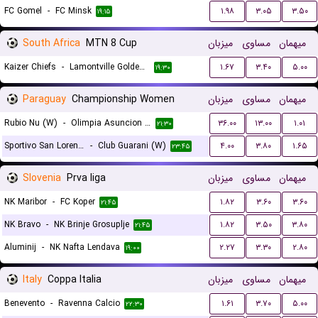
FC Gomel
-
FC Minsk
۱.۹۸
۳.۰۵
۳.۵۰
۱۹:۱۵
South Africa
MTN 8 Cup
میزبان
مساوی
میهمان
Kaizer Chiefs
-
Lamontville Golden Arrows
۱.۶۷
۳.۴۰
۵.۰۰
۱۹:۳۰
Paraguay
Championship Women
میزبان
مساوی
میهمان
Rubio Nu (W)
-
Olimpia Asuncion (W)
۳۶.۰۰
۱۳.۰۰
۱.۰۱
۲۱:۳۰
Sportivo San Lorenzo (W)
-
Club Guarani (W)
۴.۰۰
۳.۸۰
۱.۶۵
۲۳:۴۵
Slovenia
Prva liga
میزبان
مساوی
میهمان
NK Maribor
-
FC Koper
۱.۸۲
۳.۶۰
۳.۶۰
۲۱:۴۵
NK Bravo
-
NK Brinje Grosuplje
۱.۸۲
۳.۵۰
۳.۸۰
۲۱:۴۵
Aluminij
-
NK Nafta Lendava
۲.۲۷
۳.۳۰
۲.۸۰
۱۹:۰۰
Italy
Coppa Italia
میزبان
مساوی
میهمان
Benevento
-
Ravenna Calcio
۱.۶۱
۳.۷۰
۵.۰۰
۲۲:۳۰