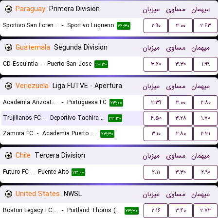
Paraguay
Primera Division
میزبان
مساوی
میهمان
Sportivo San Lorenzo
-
Sportivo Luqueno
۲.۹۰
۳.۰۰
۲.۶۳
۲۲:۳۰
Guatemala
Segunda Division
میزبان
مساوی
میهمان
CD Escuintla
-
Puerto San Jose
۳.۲۰
۳.۳۰
۱.۹۹
۲۰:۳۰
Venezuela
Liga FUTVE - Apertura
میزبان
مساوی
میهمان
Academia Anzoategui
-
Portuguesa FC
۲.۳۹
۳.۰۰
۲.۸۰
۲۳:۰۰
Trujillanos FC
-
Deportivo Tachira FC
۴.۵۰
۳.۲۸
۱.۷۰
۲۳:۳۰
Zamora FC
-
Academia Puerto Cabello
۳.۱۰
۲.۸۰
۲.۳۱
۲۳:۳۰
Chile
Tercera Division
میزبان
مساوی
میهمان
Futuro FC
-
Puente Alto
۲.۱۱
۳.۳۰
۲.۹۰
۲۳:۰۰
United States
NWSL
میزبان
مساوی
میهمان
Boston Legacy FC (W)
-
Portland Thorns (W)
۲.۱۶
۳.۴۰
۲.۷۳
۲۳:۳۰