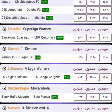
Iztapa
-
Chichicasteco FC
۱.۵۰
۴.۰۰
۵.۰۰
۲۰:۳۰
CSD Amatitlan
-
Quiche FC
۳.۷۰
۳.۲۰
۱.۸۸
۲۰:۳۰
CS Deportivo Sacachispas
-
Mictlán
۱.۹۹
۲.۷۷
۳.۸۰
۲۰:۳۰
Ecuador
Superliga Women
میزبان
مساوی
میهمان
Barcelona Guayaquil (W)
-
LDU Quito (W)
۳.۱۰
۳.۳۰
۲.۰۳
۲۳:۳۰
Kuwait
1. Division
میزبان
مساوی
میهمان
Yarmouk
-
Burgan SC
۱.۴۸
۳.۶۰
۶.۰۰
۲۱:۱۵
Lithuania
A Lyga Women
میزبان
مساوی
میهمان
FK Zalgiris Vilnius (W)
-
FK Banga Gargzdai (W)
۱.۰۴
۱۲.۰۰
۱۹.۰۰
۱۹:۳۰
Mozambique
Mocambola
میزبان
مساوی
میهمان
Black Bulls Maputo
-
Baia Pemba
۱.۳۲
۴.۲۰
۸.۵۰
۱۹:۳۰
Norway
3. Division avd. 6
میزبان
مساوی
میهمان