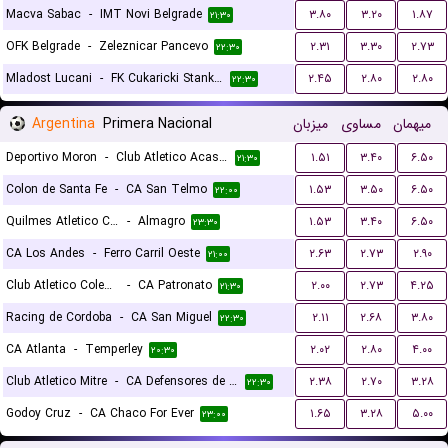
Macva Sabac
-
IMT Novi Belgrade
۳.۸۰
۳.۲۰
۱.۸۷
۲۱:۳۰
OFK Belgrade
-
Zeleznicar Pancevo
۲.۳۱
۳.۳۰
۲.۷۳
۲۲:۳۰
Mladost Lucani
-
FK Cukaricki Stankom
۲.۴۵
۲.۸۰
۲.۸۰
۲۲:۳۰
Argentina
Primera Nacional
میزبان
مساوی
میهمان
Deportivo Moron
-
Club Atletico Acassuso
۱.۵۱
۳.۴۰
۶.۵۰
۲۱:۳۰
Colon de Santa Fe
-
CA San Telmo
۱.۵۳
۳.۵۰
۶.۵۰
۲۲:۰۰
Quilmes Atletico Club
-
Almagro
۱.۵۳
۳.۴۰
۶.۵۰
۲۳:۳۰
CA Los Andes
-
Ferro Carril Oeste
۲.۶۳
۲.۷۳
۲.۹۰
۲۱:۰۰
Club Atletico Colegiales
-
CA Patronato
۲.۰۰
۲.۷۳
۴.۲۵
۲۱:۳۰
Racing de Cordoba
-
CA San Miguel
۲.۱۱
۲.۶۸
۳.۸۰
۲۲:۳۰
CA Atlanta
-
Temperley
۲.۰۲
۲.۸۰
۴.۰۰
۲۰:۳۰
Club Atletico Mitre
-
CA Defensores de Belgrano
۲.۳۸
۲.۷۰
۳.۲۸
۲۲:۳۰
Godoy Cruz
-
CA Chaco For Ever
۱.۶۵
۳.۲۸
۵.۰۰
۲۳:۰۰