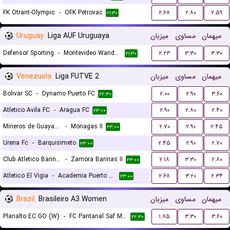
FK Otrant-Olympic
-
OFK Petrovac
۲.۶۸
۲.۸۰
۲.۵۹
۲۱:۳۰
Uruguay
Liga AUF Uruguaya
میزبان
مساوی
میهمان
Defensor Sporting
-
Montevideo Wanderers
۲.۲۳
۳.۳۰
۳.۳۰
۲۱:۳۰
Venezuela
Liga FUTVE 2
میزبان
مساوی
میهمان
Bolivar SC
-
Dynamo Puerto FC
۲.۰۰
۲.۹۰
۳.۶۰
۲۲:۳۰
Atletico Avila FC
-
Aragua FC
۲.۹۰
۲.۸۰
۲.۴۰
۲۳:۰۰
Mineros de Guayana
-
Monagas II
۲.۷۰
۲.۹۰
۲.۴۵
۲۳:۰۰
Urena Fc
-
Barquisimeto
۲.۴۵
۲.۹۰
۲.۷۰
۲۳:۰۰
Club Atletico Barinas
-
Zamora Barinas II
۲.۱۸
۳.۳۰
۲.۸۰
۲۳:۰۰
Atletico El Vigia
-
Academia Puerto Cabello II
۲.۶۸
۳.۲۰
۲.۳۴
۲۳:۰۰
Brazil
Brasileiro A3 Women
میزبان
مساوی
میهمان
Planalto EC GO (W)
-
FC Pantanal Saf MS (W)
۱.۸۵
۳.۳۰
۳.۶۰
۲۲:۳۰