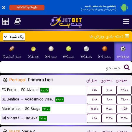
اپلیکیشن جت بت مختص اندروید
برای دانلود کلیک کنید
(دسترسی آسان و بدون فیلترشکن به سایت)
دسته بندی ورزش ها
فوتبال(۱۸۷)
بسکتبال(۲۲)
والیبال(۱۲)
تنیس(۳۴)
بیسبال(۳۶)
هندبال(۳)
فوتبال آمریکایی(۱)
Portugal
Primeira Liga
میزبان
مساوی
میهمان
FC Porto
-
FC Alverca
۱.۱۸
۶.۰۰
۱۲.۰۰
۲۰:۳۰
SL Benfica
-
Academico Viseu
۱.۰۸
۹.۰۰
۲۱.۰۰
۲۳:۰۰
Moreirense
-
SC Braga
۵.۵۰
۳.۸۰
۱.۵۶
۲۳:۰۰
Gil Vicente
-
Rio Ave
۱.۹۸
۳.۳۰
۳.۷۰
۲۳:۰۰
Brazil
Serie A
میزبان
مساوی
میهمان