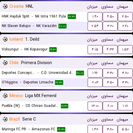
Croatia
HNL
میزبان
مساوی
میهمان
HNK Hajduk Split
-
NK Istra 1961 Pula
۱.۴۰
۴.۵۰
۶.۵۰
۲۲:۳۰
NK Slaven Belupo
-
NK Varazdin
۲.۵۴
۳.۲۰
۲.۶۰
۲۰:۰۰
Iceland
1. Deild
میزبان
مساوی
میهمان
Volsungur
-
HK Kopavogur
۴.۱۵
۴.۳۳
۱.۵۳
۱۹:۳۰
Chile
Primera Division
میزبان
مساوی
میهمان
Deportes Concepcion
-
C.D. Universidad de Concepcion
۱.۹۶
۳.۳۰
۳.۸۰
۲۰:۰۰
O'Higgins
-
Deportes Limache
۲.۰۳
۳.۵۰
۳.۳۰
۲۲:۳۰
Mexico
Liga MX Femenil
میزبان
مساوی
میهمان
Puebla (W)
-
CD Chivas Guadalajara (W)
۱۳.۰۰
۶.۰۰
۱.۱۸
۲۱:۳۰
Brazil
Serie C
میزبان
مساوی
میهمان
Maringa FC PR
-
Amazonas FC
۱.۴۸
۳.۸۰
۵.۵۰
۲۲:۳۰