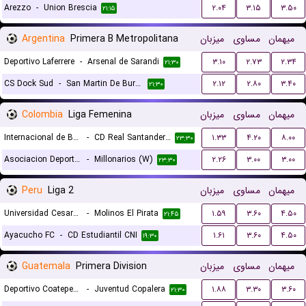
Arezzo
-
Union Brescia
۲.۰۴
۳.۱۵
۳.۵۰
۲۱:۱۵
Argentina
Primera B Metropolitana
میزبان
مساوی
میهمان
Deportivo Laferrere
-
Arsenal de Sarandi
۳.۱۰
۲.۷۳
۲.۳۴
۲۱:۳۰
CS Dock Sud
-
San Martin De Burzaco
۲.۱۲
۲.۸۰
۳.۴۰
۲۱:۳۰
Colombia
Liga Femenina
میزبان
مساوی
میهمان
Internacional de Bogota (W)
-
CD Real Santander (W)
۱.۳۳
۴.۲۰
۸.۰۰
۲۳:۳۰
Asociacion Deportivo Cali (W)
-
Millonarios (W)
۲.۲۶
۳.۰۰
۳.۰۰
۲۳:۳۰
Peru
Liga 2
میزبان
مساوی
میهمان
Universidad Cesar Vallejo
-
Molinos El Pirata
۱.۵۹
۳.۶۰
۴.۵۰
۲۱:۴۵
Ayacucho FC
-
CD Estudiantil CNI
۱.۶۱
۳.۶۰
۴.۵۰
۱۹:۳۰
Guatemala
Primera Division
میزبان
مساوی
میهمان
Deportivo Coatepeque FC
-
Juventud Copalera
۱.۸۸
۳.۳۰
۳.۶۰
۲۱:۳۰