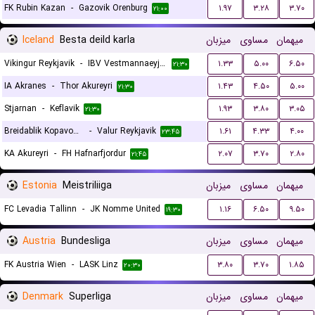
FK Rubin Kazan
-
Gazovik Orenburg
۱.۹۷
۳.۲۸
۳.۷۰
۲۱:۰۰
Iceland
Besta deild karla
میزبان
مساوی
میهمان
Vikingur Reykjavik
-
IBV Vestmannaeyjar
۱.۳۳
۵.۰۰
۶.۵۰
۲۱:۳۰
IA Akranes
-
Thor Akureyri
۱.۴۳
۴.۵۰
۵.۰۰
۲۱:۳۰
Stjarnan
-
Keflavik
۱.۹۳
۳.۸۰
۳.۰۵
۲۱:۳۰
Breidablik Kopavogur
-
Valur Reykjavik
۱.۶۱
۴.۳۳
۴.۰۰
۲۳:۴۵
KA Akureyri
-
FH Hafnarfjordur
۲.۰۷
۳.۷۰
۲.۸۰
۲۱:۴۵
Estonia
Meistriliiga
میزبان
مساوی
میهمان
FC Levadia Tallinn
-
JK Nomme United
۱.۱۶
۶.۵۰
۹.۵۰
۱۹:۳۰
Austria
Bundesliga
میزبان
مساوی
میهمان
FK Austria Wien
-
LASK Linz
۳.۸۰
۳.۷۰
۱.۸۵
۲۰:۳۰
Denmark
Superliga
میزبان
مساوی
میهمان