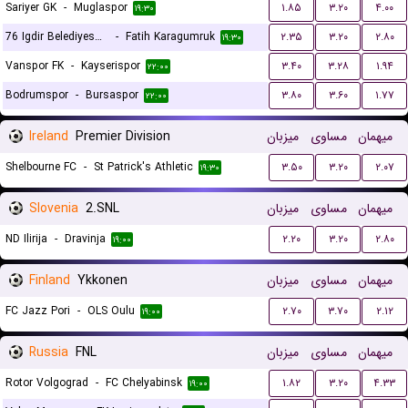
Sariyer GK
-
Muglaspor
۱.۸۵
۳.۲۰
۴.۰۰
۱۹:۳۰
76 Igdir Belediyespor
-
Fatih Karagumruk
۲.۳۵
۳.۲۰
۲.۸۰
۱۹:۳۰
Vanspor FK
-
Kayserispor
۳.۴۰
۳.۲۸
۱.۹۴
۲۲:۰۰
Bodrumspor
-
Bursaspor
۳.۸۰
۳.۶۰
۱.۷۷
۲۲:۰۰
Ireland
Premier Division
میزبان
مساوی
میهمان
Shelbourne FC
-
St Patrick's Athletic
۳.۵۰
۳.۲۰
۲.۰۷
۱۹:۳۰
Slovenia
2.SNL
میزبان
مساوی
میهمان
ND Ilirija
-
Dravinja
۲.۲۰
۳.۲۰
۲.۸۰
۱۹:۰۰
Finland
Ykkonen
میزبان
مساوی
میهمان
FC Jazz Pori
-
OLS Oulu
۲.۷۰
۳.۷۰
۲.۱۲
۱۹:۰۰
Russia
FNL
میزبان
مساوی
میهمان
Rotor Volgograd
-
FC Chelyabinsk
۱.۸۲
۳.۲۰
۴.۳۳
۱۹:۰۰