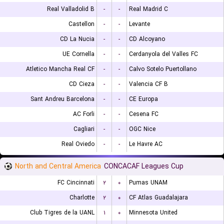
Real Valladolid B
-
-
Real Madrid C
Castellon
-
-
Levante
CD La Nucia
-
-
CD Alcoyano
UE Cornella
-
-
Cerdanyola del Valles FC
Atletico Mancha Real CF
-
-
Calvo Sotelo Puertollano
CD Cieza
-
-
Valencia CF B
Sant Andreu Barcelona
-
-
CE Europa
AC Forli
-
-
Cesena FC
Cagliari
-
-
OGC Nice
Real Oviedo
-
-
Le Havre AC
North and Central America
CONCACAF Leagues Cup
FC Cincinnati
۲
۰
Pumas UNAM
Charlotte
۲
۰
CF Atlas Guadalajara
Club Tigres de la UANL
۱
۰
Minnesota United