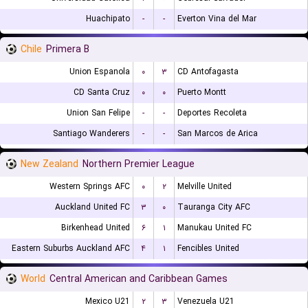
Huachipato
-
-
Everton Vina del Mar
Chile
Primera B
Union Espanola
۰
۳
CD Antofagasta
CD Santa Cruz
۰
۰
Puerto Montt
Union San Felipe
-
-
Deportes Recoleta
Santiago Wanderers
-
-
San Marcos de Arica
New Zealand
Northern Premier League
Western Springs AFC
۰
۲
Melville United
Auckland United FC
۳
۰
Tauranga City AFC
Birkenhead United
۶
۱
Manukau United FC
Eastern Suburbs Auckland AFC
۴
۱
Fencibles United
World
Central American and Caribbean Games
Mexico U21
۲
۳
Venezuela U21