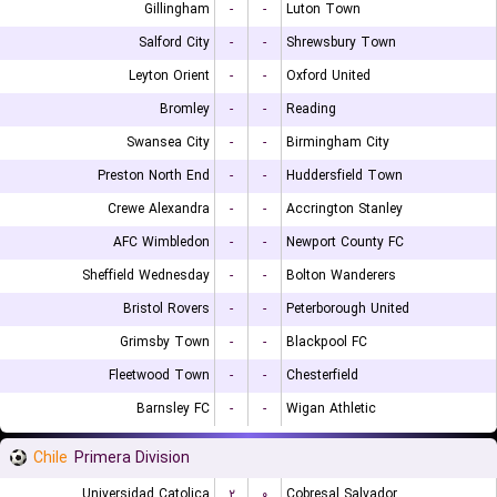
Gillingham
-
-
Luton Town
Salford City
-
-
Shrewsbury Town
Leyton Orient
-
-
Oxford United
Bromley
-
-
Reading
Swansea City
-
-
Birmingham City
Preston North End
-
-
Huddersfield Town
Crewe Alexandra
-
-
Accrington Stanley
AFC Wimbledon
-
-
Newport County FC
Sheffield Wednesday
-
-
Bolton Wanderers
Bristol Rovers
-
-
Peterborough United
Grimsby Town
-
-
Blackpool FC
Fleetwood Town
-
-
Chesterfield
Barnsley FC
-
-
Wigan Athletic
Chile
Primera Division
Universidad Catolica
۲
۰
Cobresal Salvador