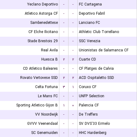
Yeclano Deportivo
-
-
FC Cartagena
Atletico Astorga CF
-
-
Deportivo Fabril
Sambenedettese
-
-
Lanciano FC
CF Elche Ilicitano
-
-
Athletic Club Torrellano
Stade Brestois 29
-
-
SSC Venezia
Real Avila
-
-
Unionistas de Salamanca CF
Huesca B
۲
۲
Cuarte CD
CD Atletico Baleares
-
-
CF Platges de Calvia
Rovato Vertovese SSD
۲
۲
ACD Ospitaletto SSD
Celta Fortuna
۳
۱
Coruxo CF
Le Mans FC
-
-
UNFP Selection
Sporting Atletico Gijon B
۱
۰
Palencia CF
VV Noordwijk
-
-
De Treffers
GVVV Veenendaal
-
-
SV DVS'33 Ermelo
SC Genemuiden
-
-
HHC Hardenberg