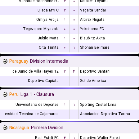
Vanraure Hachnohe FC
۲
۰
Kataller Toyama
Fujieda MYFC
۲
۰
Vegalta Sendai
Omiya Ardija
۱
۰
Albirex Niigata
Tegevajaro Miyazaki
۰
۰
Yokohama FC
Jubilo Iwata
۱
۰
Blaublitz Akita
Oita Trinita
۰
۱
Shonan Bellmare
Paraguay
Division Intermedia
12 de Junio de Villa Hayes
۲
۴
Deportivo Santani
Deportivo Capiata
-
-
Sol de America
Peru
Liga 1 - Clausura
Universitario de Deportes
۱
۱
Sporting Cristal Lima
Universidad Tecnica de Cajamarca
-
-
Asociacion Deportiva Tarma
Nicaragua
Primera Division
Real Esteli FC
۴
۱
Deportivo Walter Ferreti