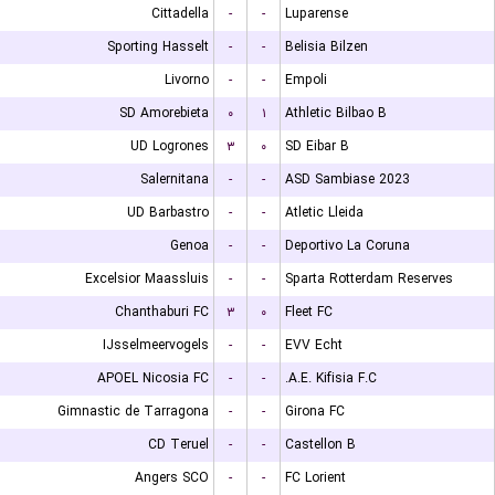
Cittadella
-
-
Luparense
Sporting Hasselt
-
-
Belisia Bilzen
Livorno
-
-
Empoli
SD Amorebieta
۰
۱
Athletic Bilbao B
UD Logrones
۳
۰
SD Eibar B
Salernitana
-
-
ASD Sambiase 2023
UD Barbastro
-
-
Atletic Lleida
Genoa
-
-
Deportivo La Coruna
Excelsior Maassluis
-
-
Sparta Rotterdam Reserves
Chanthaburi FC
۳
۰
Fleet FC
IJsselmeervogels
-
-
EVV Echt
APOEL Nicosia FC
-
-
A.E. Kifisia F.C.
Gimnastic de Tarragona
-
-
Girona FC
CD Teruel
-
-
Castellon B
Angers SCO
-
-
FC Lorient