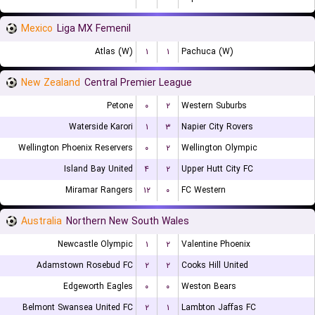
Mexico
Liga MX Femenil
Atlas (W)
۱
۱
Pachuca (W)
New Zealand
Central Premier League
Petone
۰
۲
Western Suburbs
Waterside Karori
۱
۳
Napier City Rovers
Wellington Phoenix Reservers
۰
۲
Wellington Olympic
Island Bay United
۴
۲
Upper Hutt City FC
Miramar Rangers
۱۲
۰
FC Western
Australia
Northern New South Wales
Newcastle Olympic
۱
۲
Valentine Phoenix
Adamstown Rosebud FC
۲
۲
Cooks Hill United
Edgeworth Eagles
۰
۰
Weston Bears
Belmont Swansea United FC
۲
۱
Lambton Jaffas FC