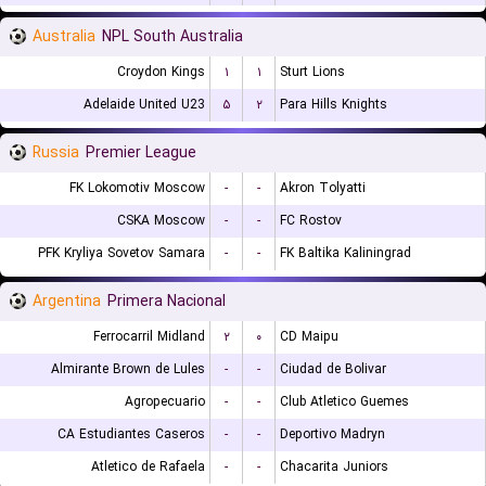
Australia
NPL South Australia
Croydon Kings
۱
۱
Sturt Lions
Adelaide United U23
۵
۲
Para Hills Knights
Russia
Premier League
FK Lokomotiv Moscow
-
-
Akron Tolyatti
CSKA Moscow
-
-
FC Rostov
PFK Kryliya Sovetov Samara
-
-
FK Baltika Kaliningrad
Argentina
Primera Nacional
Ferrocarril Midland
۲
۰
CD Maipu
Almirante Brown de Lules
-
-
Ciudad de Bolivar
Agropecuario
-
-
Club Atletico Guemes
CA Estudiantes Caseros
-
-
Deportivo Madryn
Atletico de Rafaela
-
-
Chacarita Juniors