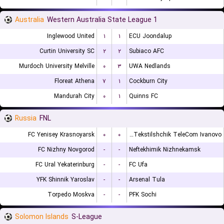
Australia
Western Australia State League 1
Inglewood United
۱
۱
ECU Joondalup
Curtin University SC
۲
۲
Subiaco AFC
Murdoch University Melville
۰
۳
UWA Nedlands
Floreat Athena
۷
۱
Cockburn City
Mandurah City
۰
۱
Quinns FC
Russia
FNL
FC Yenisey Krasnoyarsk
۰
۰
FK Tekstilshchik TeleCom Ivanovo
FC Nizhny Novgorod
-
-
Neftekhimik Nizhnekamsk
FC Ural Yekaterinburg
-
-
FC Ufa
YFK Shinnik Yaroslav
-
-
Arsenal Tula
Torpedo Moskva
-
-
PFK Sochi
Solomon Islands
S-League