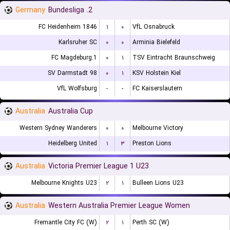
Germany
2. Bundesliga
FC Heidenheim 1846
۱
۰
VfL Osnabruck
Karlsruher SC
۰
۰
Arminia Bielefeld
1.FC Magdeburg
۰
۱
TSV Eintracht Braunschweig
SV Darmstadt 98
۰
۱
KSV Holstein Kiel
VfL Wolfsburg
-
-
FC Kaiserslautern
Australia
Australia Cup
Western Sydney Wanderers
۰
۰
Melbourne Victory
Heidelberg United
۱
۳
Preston Lions
Australia
Victoria Premier League 1 U23
Melbourne Knights U23
۲
۱
Bulleen Lions U23
Australia
Western Australia Premier League Women
Fremantle City FC (W)
۲
۱
Perth SC (W)