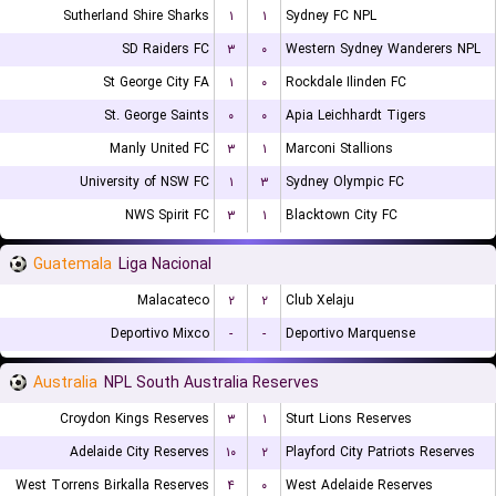
Sutherland Shire Sharks
۱
۱
Sydney FC NPL
SD Raiders FC
۳
۰
Western Sydney Wanderers NPL
St George City FA
۱
۰
Rockdale Ilinden FC
St. George Saints
۰
۰
Apia Leichhardt Tigers
Manly United FC
۳
۱
Marconi Stallions
University of NSW FC
۱
۳
Sydney Olympic FC
NWS Spirit FC
۳
۱
Blacktown City FC
Guatemala
Liga Nacional
Malacateco
۲
۲
Club Xelaju
Deportivo Mixco
-
-
Deportivo Marquense
Australia
NPL South Australia Reserves
Croydon Kings Reserves
۳
۱
Sturt Lions Reserves
Adelaide City Reserves
۱۰
۲
Playford City Patriots Reserves
West Torrens Birkalla Reserves
۴
۰
West Adelaide Reserves