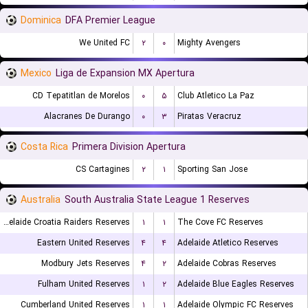
Dominica
DFA Premier League
We United FC
۲
۰
Mighty Avengers
Mexico
Liga de Expansion MX Apertura
CD Tepatitlan de Morelos
۰
۵
Club Atletico La Paz
Alacranes De Durango
۰
۳
Piratas Veracruz
Costa Rica
Primera Division Apertura
CS Cartagines
۲
۱
Sporting San Jose
Australia
South Australia State League 1 Reserves
Adelaide Croatia Raiders Reserves
۱
۱
The Cove FC Reserves
Eastern United Reserves
۴
۴
Adelaide Atletico Reserves
Modbury Jets Reserves
۴
۲
Adelaide Cobras Reserves
Fulham United Reserves
۱
۲
Adelaide Blue Eagles Reserves
Cumberland United Reserves
۱
۱
Adelaide Olympic FC Reserves