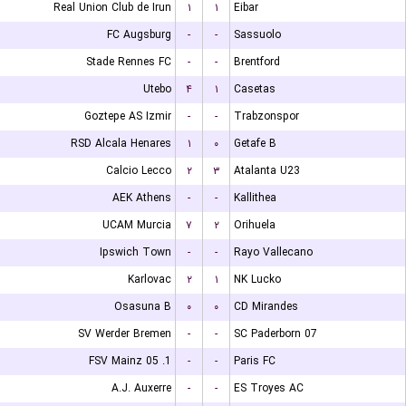
Real Union Club de Irun
۱
۱
Eibar
FC Augsburg
-
-
Sassuolo
Stade Rennes FC
-
-
Brentford
Utebo
۴
۱
Casetas
Goztepe AS Izmir
-
-
Trabzonspor
RSD Alcala Henares
۱
۰
Getafe B
Calcio Lecco
۲
۳
Atalanta U23
AEK Athens
-
-
Kallithea
UCAM Murcia
۷
۲
Orihuela
Ipswich Town
-
-
Rayo Vallecano
Karlovac
۲
۱
NK Lucko
Osasuna B
۰
۰
CD Mirandes
SV Werder Bremen
-
-
SC Paderborn 07
1. FSV Mainz 05
-
-
Paris FC
A.J. Auxerre
-
-
ES Troyes AC