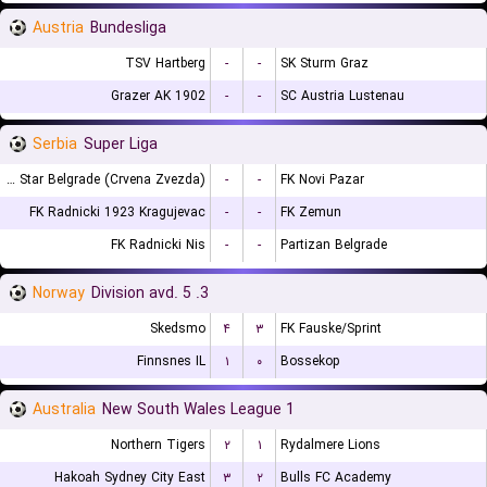
Austria
Bundesliga
TSV Hartberg
-
-
SK Sturm Graz
Grazer AK 1902
-
-
SC Austria Lustenau
Serbia
Super Liga
FK Red Star Belgrade (Crvena Zvezda)
-
-
FK Novi Pazar
FK Radnicki 1923 Kragujevac
-
-
FK Zemun
FK Radnicki Nis
-
-
Partizan Belgrade
Norway
3. Division avd. 5
Skedsmo
۴
۳
FK Fauske/Sprint
Finnsnes IL
۱
۰
Bossekop
Australia
New South Wales League 1
Northern Tigers
۲
۱
Rydalmere Lions
Hakoah Sydney City East
۳
۲
Bulls FC Academy