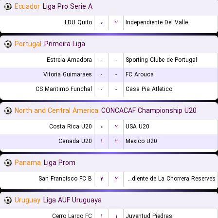
Ecuador
Liga Pro Serie A
LDU Quito
۰
۲
Independiente Del Valle
Portugal
Primeira Liga
Estrela Amadora
-
-
Sporting Clube de Portugal
Vitoria Guimaraes
-
-
FC Arouca
CS Maritimo Funchal
-
-
Casa Pia Atletico
North and Central America
CONCACAF Championship U20
Costa Rica U20
۰
۲
USA U20
Canada U20
۱
۲
Mexico U20
Panama
Liga Prom
San Francisco FC B
۲
۲
CA Independiente de La Chorrera Reserves
Uruguay
Liga AUF Uruguaya
Cerro Largo FC
۱
۱
Juventud Piedras