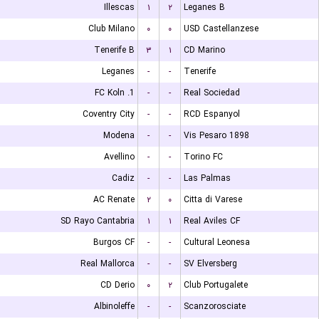
Illescas
۱
۲
Leganes B
Club Milano
۰
۰
USD Castellanzese
Tenerife B
۳
۱
CD Marino
Leganes
-
-
Tenerife
1. FC Koln
-
-
Real Sociedad
Coventry City
-
-
RCD Espanyol
Modena
-
-
Vis Pesaro 1898
Avellino
-
-
Torino FC
Cadiz
-
-
Las Palmas
AC Renate
۲
۰
Citta di Varese
SD Rayo Cantabria
۱
۱
Real Aviles CF
Burgos CF
-
-
Cultural Leonesa
Real Mallorca
-
-
SV Elversberg
CD Derio
۰
۲
Club Portugalete
Albinoleffe
-
-
Scanzorosciate