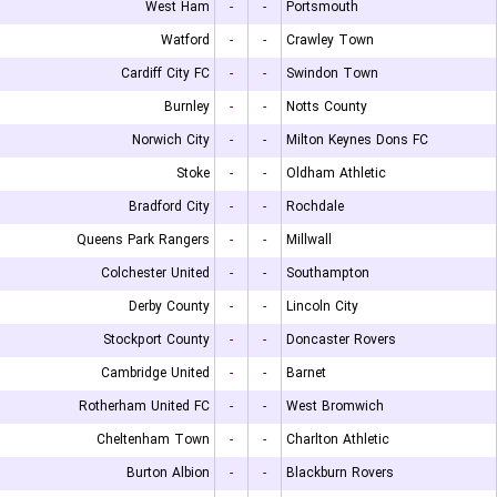
West Ham
-
-
Portsmouth
Watford
-
-
Crawley Town
Cardiff City FC
-
-
Swindon Town
Burnley
-
-
Notts County
Norwich City
-
-
Milton Keynes Dons FC
Stoke
-
-
Oldham Athletic
Bradford City
-
-
Rochdale
Queens Park Rangers
-
-
Millwall
Colchester United
-
-
Southampton
Derby County
-
-
Lincoln City
Stockport County
-
-
Doncaster Rovers
Cambridge United
-
-
Barnet
Rotherham United FC
-
-
West Bromwich
Cheltenham Town
-
-
Charlton Athletic
Burton Albion
-
-
Blackburn Rovers