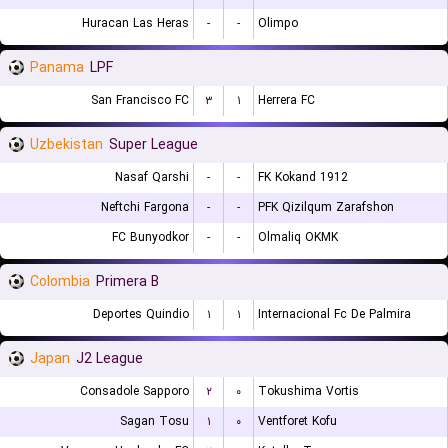
Huracan Las Heras
-
-
Olimpo
Panama
LPF
San Francisco FC
۳
۱
Herrera FC
Uzbekistan
Super League
Nasaf Qarshi
-
-
FK Kokand 1912
Neftchi Fargona
-
-
PFK Qizilqum Zarafshon
FC Bunyodkor
-
-
Olmaliq OKMK
Colombia
Primera B
Deportes Quindio
۱
۱
Internacional Fc De Palmira
Japan
J2 League
Consadole Sapporo
۲
۰
Tokushima Vortis
Sagan Tosu
۱
۰
Ventforet Kofu