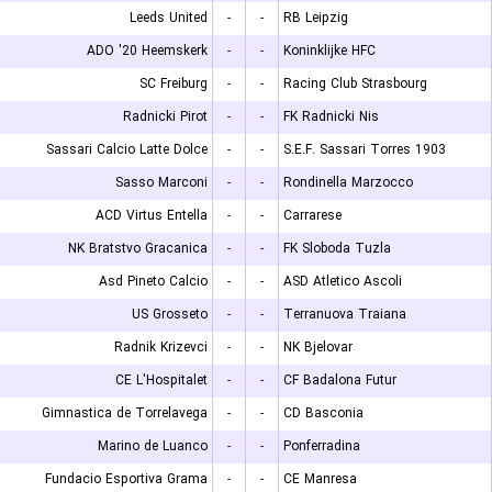
Leeds United
-
-
RB Leipzig
ADO '20 Heemskerk
-
-
Koninklijke HFC
SC Freiburg
-
-
Racing Club Strasbourg
Radnicki Pirot
-
-
FK Radnicki Nis
Sassari Calcio Latte Dolce
-
-
S.E.F. Sassari Torres 1903
Sasso Marconi
-
-
Rondinella Marzocco
ACD Virtus Entella
-
-
Carrarese
NK Bratstvo Gracanica
-
-
FK Sloboda Tuzla
Asd Pineto Calcio
-
-
ASD Atletico Ascoli
US Grosseto
-
-
Terranuova Traiana
Radnik Krizevci
-
-
NK Bjelovar
CE L'Hospitalet
-
-
CF Badalona Futur
Gimnastica de Torrelavega
-
-
CD Basconia
Marino de Luanco
-
-
Ponferradina
Fundacio Esportiva Grama
-
-
CE Manresa