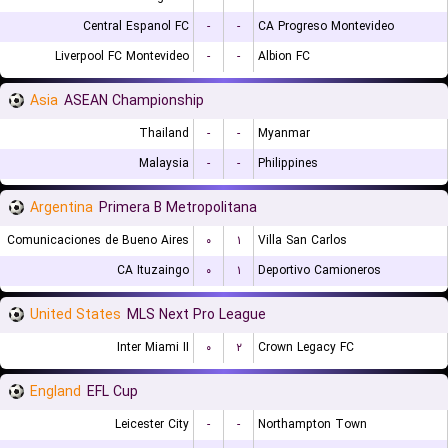
Central Espanol FC
-
-
CA Progreso Montevideo
Liverpool FC Montevideo
-
-
Albion FC
Asia
ASEAN Championship
Thailand
-
-
Myanmar
Malaysia
-
-
Philippines
Argentina
Primera B Metropolitana
Comunicaciones de Bueno Aires
۰
۱
Villa San Carlos
CA Ituzaingo
۰
۱
Deportivo Camioneros
United States
MLS Next Pro League
Inter Miami II
۰
۲
Crown Legacy FC
England
EFL Cup
Leicester City
-
-
Northampton Town