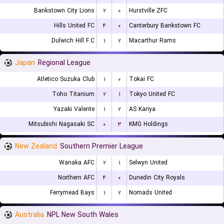
Bankstown City Lions
۲
۰
Hurstville ZFC
Hills United FC
۴
۰
Canterbury Bankstown FC
Dulwich Hill F.C.
۱
۲
Macarthur Rams
Japan
Regional League
Atletico Suzuka Club
۱
۰
Tokai FC
Toho Titanium
۲
۱
Tokyo United FC
Yazaki Valente
۱
۲
AS Kariya
Mitsubishi Nagasaki SC
۰
۳
KMG Holdings
New Zealand
Southern Premier League
Wanaka AFC
۲
۱
Selwyn United
Northern AFC
۴
۰
Dunedin City Royals
Ferrymead Bays
۱
۲
Nomads United
Australia
NPL New South Wales