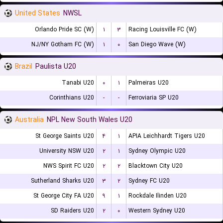
United States
NWSL
Orlando Pride SC (W)
۱
۳
Racing Louisville FC (W)
NJ/NY Gotham FC (W)
۱
۰
San Diego Wave (W)
Brazil
Paulista U20
Tanabi U20
۰
۱
Palmeiras U20
Corinthians U20
-
-
Ferroviaria SP U20
Australia
NPL New South Wales U20
St George Saints U20
۴
۱
APIA Leichhardt Tigers U20
University NSW U20
۲
۱
Sydney Olympic U20
NWS Spirit FC U20
۲
۲
Blacktown City U20
Sutherland Sharks U20
۳
۲
Sydney FC U20
St George City FA U20
۹
۱
Rockdale Ilinden U20
SD Raiders U20
۲
۰
Western Sydney U20