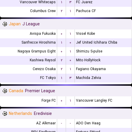
Vancouver Whitecaps
۱
۳
FC Juarez
Columbus Crew
۲
۱
Pachuca CF
Japan
J League
Avispa Fukuoka
۰
۱
Vissel Kobe
Sanfrecce Hiroshima
۱
۰
Jef United Ichihara Chiba
Nagoya Grampus Eight
۰
۱
Shimizu S-pulse
Kashiwa Reysol
۲
۰
Mito HollyHock
Cerezo Osaka
۲
۱
Fagiano Okayama
FC Tokyo
۱
۳
Machida Zelvia
Canada
Premier League
Forge FC
۰
۱
Vancouver Langley FC
Netherlands
Eredivisie
AZ Alkmaar
-
-
ADO Den Haag