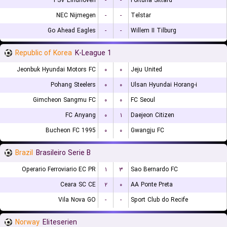
PSV Eindhoven
-
-
Fortuna Sittard
NEC Nijmegen
-
-
Telstar
Go Ahead Eagles
-
-
Willem II Tilburg
Republic of Korea
K-League 1
Jeonbuk Hyundai Motors FC
۰
۰
Jeju United
Pohang Steelers
۰
۰
Ulsan Hyundai Horang-i
Gimcheon Sangmu FC
۰
۰
FC Seoul
FC Anyang
۰
۱
Daejeon Citizen
Bucheon FC 1995
۰
۰
Gwangju FC
Brazil
Brasileiro Serie B
Operario Ferroviario EC PR
۱
۳
Sao Bernardo FC
Ceara SC CE
۲
۰
AA Ponte Preta
Vila Nova GO
-
-
Sport Club do Recife
Norway
Eliteserien