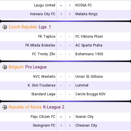
Laugu United
۰
۱
KOSSA FC
Honiara City FC
۱
۱
Malaita Kingz
Czech Republic
1. Liga
FK Teplice
-
-
FC Viktoria Plzen
FK Mlada Boleslav
-
-
AC Sparta Praha
FC Trinity Zlín
-
-
Bohemians 1905
Belgium
Pro League
KVC Westerlo
-
-
Union St.-Gilloise
K. Sint-Truidense
-
-
Lommel
Standard Liege
-
-
Cercle Brugge KSV
Republic of Korea
K-League 2
Paju Citizen FC
۰
۰
Suwon City
Seongnam FC
۱
۱
Cheonan City