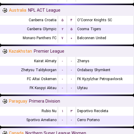
Australia
NPL ACT League
Canberra Croatia
۵
۴
O'Connor Knights SC
Canberra Olympic
۲
۵
Cooma Tigers
Monaro Panthers FC
۷
۰
Belconnen United
Kazakhstan
Premier League
Kairat Almaty
-
-
Zhenys
Zhetysu Taldykorgan
-
-
Ordabasy Shymkent
FC Altai Oskemen
-
-
FK Kyzylzhar Petropavlovsk
FK Kaspyi Aktau
-
-
Ulytau
Paraguay
Primera Division
Rubio Nu
۱
۳
Deportivo Recoleta
Sportivo Ameliano
-
-
Cerro Porteno
Canada
Northern Super League Women