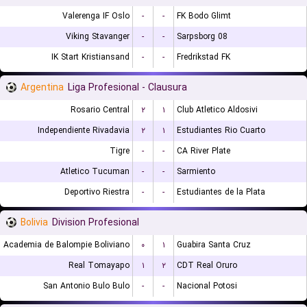
Valerenga IF Oslo
-
-
FK Bodo Glimt
Viking Stavanger
-
-
Sarpsborg 08
IK Start Kristiansand
-
-
Fredrikstad FK
Argentina
Liga Profesional - Clausura
Rosario Central
۲
۱
Club Atletico Aldosivi
Independiente Rivadavia
۲
۱
Estudiantes Rio Cuarto
Tigre
-
-
CA River Plate
Atletico Tucuman
-
-
Sarmiento
Deportivo Riestra
-
-
Estudiantes de la Plata
Bolivia
Division Profesional
Academia de Balompie Boliviano
۰
۱
Guabira Santa Cruz
Real Tomayapo
۱
۲
CDT Real Oruro
San Antonio Bulo Bulo
-
-
Nacional Potosi