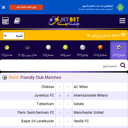
اپلیکیشن جت بت مختص اندروید
برای دانلود کلیک کنید
(دسترسی آسان و بدون فیلترشکن به سایت)
دسته بندی ورزش ها
فوتبال(۸۶۳)
بسکتبال(۱۰۸)
والیبال(۴۴)
تنیس(۱۵۱)
بیسبال(۶۱)
هاکی روی یخ(۲۰)
هندبال(۷)
World
Friendly Club Matches
Chelsea
-
-
AC Milan
Juventus FC
۰
۰
Internazionale Milano
Tottenham
-
-
Getafe
Paris Saint-Germain FC
-
-
Manchester United
Bayer 04 Leverkusen
-
-
Sevilla FC