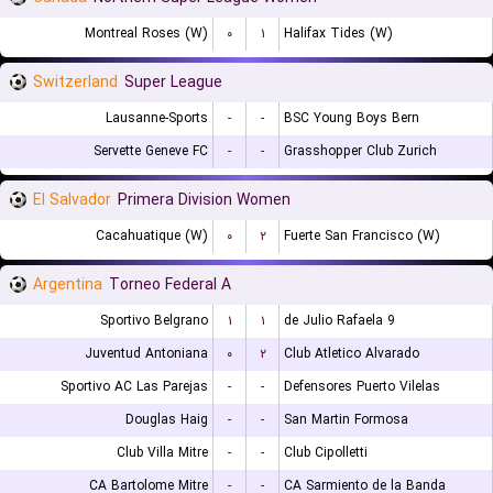
Montreal Roses (W)
۰
۱
Halifax Tides (W)
Switzerland
Super League
Lausanne-Sports
-
-
BSC Young Boys Bern
Servette Geneve FC
-
-
Grasshopper Club Zurich
El Salvador
Primera Division Women
Cacahuatique (W)
۰
۲
Fuerte San Francisco (W)
Argentina
Torneo Federal A
Sportivo Belgrano
۱
۱
9 de Julio Rafaela
Juventud Antoniana
۰
۲
Club Atletico Alvarado
Sportivo AC Las Parejas
-
-
Defensores Puerto Vilelas
Douglas Haig
-
-
San Martin Formosa
Club Villa Mitre
-
-
Club Cipolletti
CA Bartolome Mitre
-
-
CA Sarmiento de la Banda