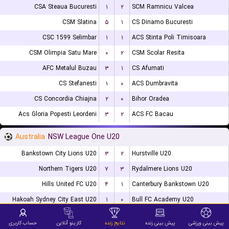
CSA Steaua Bucuresti
۱
۲
SCM Ramnicu Valcea
CSM Slatina
۵
۱
CS Dinamo Bucuresti
CSC 1599 Selimbar
۱
۱
ACS Stinta Poli Timisoara
CSM Olimpia Satu Mare
۰
۲
CSM Scolar Resita
AFC Metalul Buzau
۳
۱
CS Afumati
CS Stefanesti
۱
۰
ACS Dumbravita
CS Concordia Chiajna
۲
۰
Bihor Oradea
Acs Gloria Popesti Leordeni
۳
۲
ACS FC Bacau
Australia
NSW League One U20
Bankstown City Lions U20
۳
۲
Hurstville U20
Northern Tigers U20
۷
۳
Rydalmere Lions U20
Hills United FC U20
۴
۱
Canterbury Bankstown U20
Hakoah Sydney City East U20
۱
۰
Bull FC Academy U20
Australia
NPL Tasmania
پیش بینی ورزشی
پیش بینی زنده
نتایج زنده
کازینو آنلاین
حساب کاربری