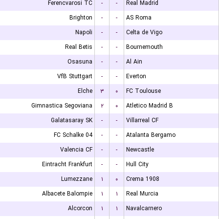
Ferencvarosi TC
-
-
Real Madrid
Brighton
-
-
AS Roma
Napoli
-
-
Celta de Vigo
Real Betis
-
-
Bournemouth
Osasuna
-
-
Al Ain
VfB Stuttgart
-
-
Everton
Elche
۳
۰
FC Toulouse
Gimnastica Segoviana
۲
۰
Atletico Madrid B
Galatasaray SK
-
-
Villarreal CF
FC Schalke 04
-
-
Atalanta Bergamo
Valencia CF
-
-
Newcastle
Eintracht Frankfurt
-
-
Hull City
Lumezzane
۱
۰
Crema 1908
Albacete Balompie
۱
۱
Real Murcia
Alcorcon
۱
۱
Navalcarnero