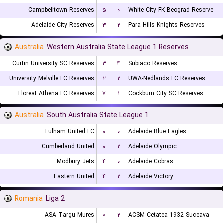
Campbelltown Reserves
۵
۰
White City FK Beograd Reserve
Adelaide City Reserves
۳
۲
Para Hills Knights Reserves
Australia
Western Australia State League 1 Reserves
Curtin University SC Reserves
۳
۴
Subiaco Reserves
Murdoch University Melville FC Reserves
۲
۲
UWA-Nedlands FC Reserves
Floreat Athena FC Reserves
۷
۱
Cockburn City SC Reserves
Australia
South Australia State League 1
Fulham United FC
۰
۰
Adelaide Blue Eagles
Cumberland United
۰
۲
Adelaide Olympic
Modbury Jets
۴
۰
Adelaide Cobras
Eastern United
۴
۲
Adelaide Victory
Romania
Liga 2
ASA Targu Mures
۰
۲
ACSM Cetatea 1932 Suceava