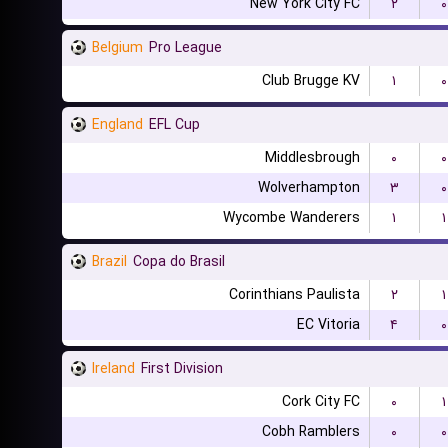
New York City FC
۲
۰
Belgium
Pro League
Club Brugge KV
۱
۰
England
EFL Cup
Middlesbrough
۰
۰
Wolverhampton
۳
۰
Wycombe Wanderers
۱
۱
Brazil
Copa do Brasil
Corinthians Paulista
۲
۱
EC Vitoria
۴
۰
Ireland
First Division
Cork City FC
۰
۱
Cobh Ramblers
۰
۰