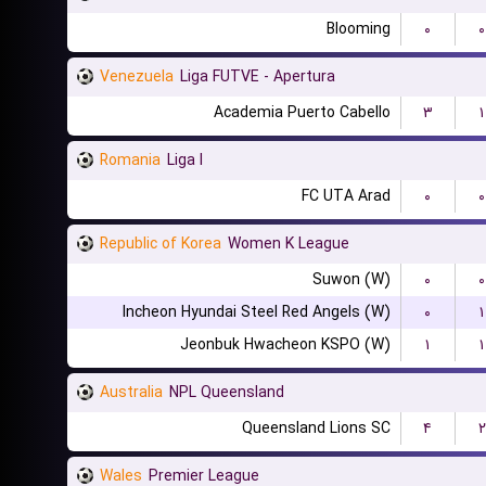
Blooming
۰
۰
Venezuela
Liga FUTVE - Apertura
Academia Puerto Cabello
۳
۱
Romania
Liga I
FC UTA Arad
۰
۰
Republic of Korea
Women K League
Suwon (W)
۰
۰
Incheon Hyundai Steel Red Angels (W)
۰
۱
Jeonbuk Hwacheon KSPO (W)
۱
۱
Australia
NPL Queensland
Queensland Lions SC
۴
۲
Wales
Premier League