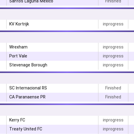
Santos Laguna Mexico
Finished
KV Kortrijk
inprogress
Wrexham
inprogress
Port Vale
inprogress
Stevenage Borough
inprogress
SC Internacional RS
Finished
CA Paranaense PR
Finished
Kerry FC
inprogress
Treaty United FC
inprogress