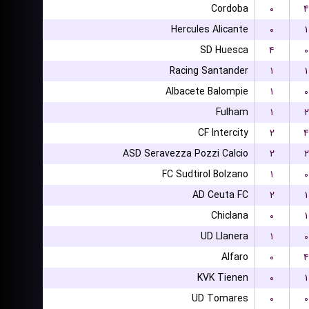
Cordoba
۰
۴
Hercules Alicante
۰
۱
SD Huesca
۴
۰
Racing Santander
۱
۱
Albacete Balompie
۱
۰
Fulham
۱
۲
CF Intercity
۲
۴
ASD Seravezza Pozzi Calcio
۲
۲
FC Sudtirol Bolzano
۱
۰
AD Ceuta FC
۲
۱
Chiclana
۰
۱
UD Llanera
۱
۰
Alfaro
۰
۴
KVK Tienen
۰
۱
UD Tomares
۰
۰