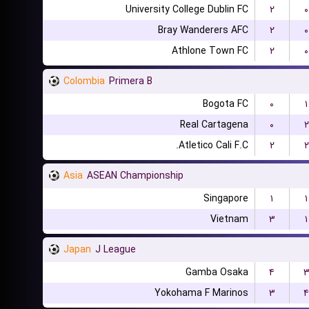
University College Dublin FC
۲
۰
Bray Wanderers AFC
۲
۰
Athlone Town FC
۲
۰
Colombia
Primera B
Bogota FC
۰
۱
Real Cartagena
۰
۲
Atletico Cali F.C.
۲
۲
Asia
ASEAN Championship
Singapore
۱
۱
Vietnam
۳
۱
Japan
J League
Gamba Osaka
۴
Yokohama F Marinos
۳
۴