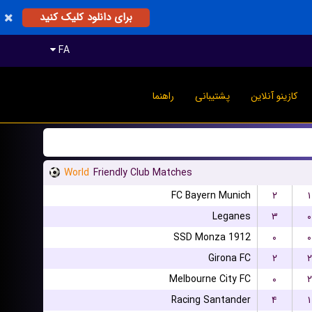
برای دانلود کلیک کنید
FA
کازینو آنلاین
پشتیبانی
راهنما
World
Friendly Club Matches
FC Bayern Munich
۲
۱
Leganes
۳
۰
SSD Monza 1912
۰
۰
Girona FC
۲
۲
Melbourne City FC
۰
۲
Racing Santander
۴
۱