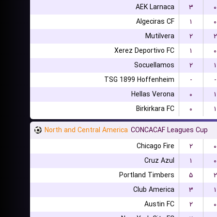
AEK Larnaca
۳
۰
Algeciras CF
۱
۰
Mutilvera
۲
۲
Xerez Deportivo FC
۱
۰
Socuellamos
۲
۱
TSG 1899 Hoffenheim
-
-
Hellas Verona
۰
۱
Birkirkara FC
۰
۱
North and Central America
CONCACAF Leagues Cup
Chicago Fire
۲
۰
Cruz Azul
۱
۰
Portland Timbers
۵
۲
Club America
۳
۱
Austin FC
۲
۰