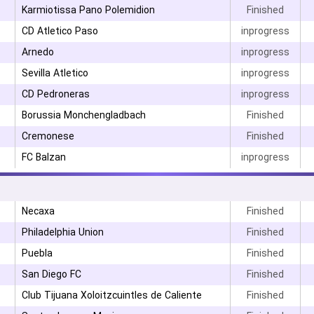
Karmiotissa Pano Polemidion
Finished
CD Atletico Paso
inprogress
Arnedo
inprogress
Sevilla Atletico
inprogress
CD Pedroneras
inprogress
Borussia Monchengladbach
Finished
Cremonese
Finished
FC Balzan
inprogress
Necaxa
Finished
Philadelphia Union
Finished
Puebla
Finished
San Diego FC
Finished
Club Tijuana Xoloitzcuintles de Caliente
Finished