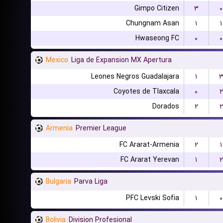
Gimpo Citizen
۳
۰
Chungnam Asan
۱
۱
Hwaseong FC
۰
۰
Mexico
Liga de Expansion MX Apertura
Leones Negros Guadalajara
۱
Coyotes de Tlaxcala
۰
۲
Dorados
۲
۲
Armenia
Premier League
FC Ararat-Armenia
۲
۱
FC Ararat Yerevan
۱
۲
Bulgaria
Parva Liga
PFC Levski Sofia
۱
۰
Bolivia
Division Profesional