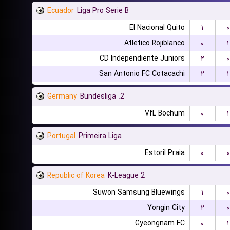
Ecuador
Liga Pro Serie B
El Nacional Quito
۱
۰
Atletico Rojiblanco
۰
۱
CD Independiente Juniors
۲
۰
San Antonio FC Cotacachi
۲
۱
Germany
2. Bundesliga
VfL Bochum
۰
۱
Portugal
Primeira Liga
Estoril Praia
۰
۰
Republic of Korea
K-League 2
Suwon Samsung Bluewings
۱
۰
Yongin City
۲
۰
Gyeongnam FC
۰
۱