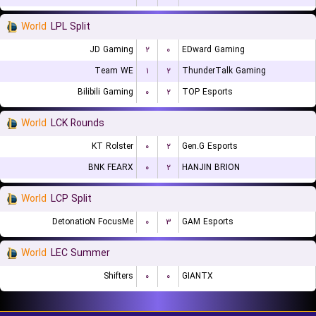
World
LPL Split
JD Gaming
۲
۰
EDward Gaming
Team WE
۱
۲
ThunderTalk Gaming
Bilibili Gaming
۰
۲
TOP Esports
World
LCK Rounds
KT Rolster
۰
۲
Gen.G Esports
BNK FEARX
۰
۲
HANJIN BRION
World
LCP Split
DetonatioN FocusMe
۰
۳
GAM Esports
World
LEC Summer
Shifters
۰
۰
GIANTX