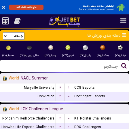
اپلیکیشن جت بت مختص اندروید
برای دانلود کلیک کنید
(دسترسی آسان و بدون فیلترشکن به سایت)
دسته بندی ورزش ها
فوتبال(۳۱۱)
بسکتبال(۸۱)
والیبال(۳۴)
تنیس(۲۴۹)
بیسبال(۵۳)
هاکی روی یخ(۳۲)
هندبال(۲۰)
World
NACL Summer
Maryville University
۲
۱
CCG Esports
Conviction
۲
۰
Contingent Esports
World
LCK Challenger League
Nongshim RedForce Challengers
۲
۰
KT Rolster Challengers
Hanwha Life Esports Challengers
۲
۱
DRX Challengers