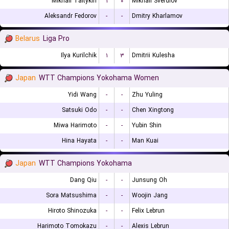
Mikhail Taltykin
۱
۰
Mikhail Sverdlov
Aleksandr Fedorov
-
-
Dmitry Kharlamov
Belarus
Liga Pro
Ilya Kurilchik
۱
۳
Dmitrii Kulesha
Japan
WTT Champions Yokohama Women
Yidi Wang
-
-
Zhu Yuling
Satsuki Odo
-
-
Chen Xingtong
Miwa Harimoto
-
-
Yubin Shin
Hina Hayata
-
-
Man Kuai
Japan
WTT Champions Yokohama
Dang Qiu
-
-
Junsung Oh
Sora Matsushima
-
-
Woojin Jang
Hiroto Shinozuka
-
-
Felix Lebrun
Harimoto Tomokazu
-
-
Alexis Lebrun