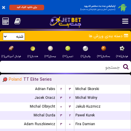
اپلیکیشن جت بت مختص اندروید
برای دانلود کلیک کنید
(دسترسی آسان و بدون فیلترشکن به سایت)
دسته بندی ورزش ها
فوتبال(۶۱۵)
بسکتبال(۴۴)
والیبال(۶)
تنیس(۶۲)
بیسبال(۲۴)
هندبال(۲)
فوتبال آمریکایی(۲)
Poland
TT Elite Series
Adrian Fabis
۲
۳
Michal Skorski
Jacek Oracz
۳
۲
Michal Wolny
Michal Olbrycht
۰
۳
Jakub Kuzmicz
Michal Durda
۳
۲
Pawel Kurek
Adam Ruszkiewicz
۳
۰
Fira Damian