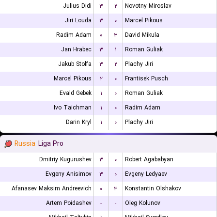
Julius Didi
۳
۲
Novotny Miroslav
Jiri Louda
۳
۰
Marcel Pikous
Radim Adam
۰
۳
David Mikula
Jan Hrabec
۳
۱
Roman Guliak
Jakub Stolfa
۳
۲
Plachy Jiri
Marcel Pikous
۲
۰
Frantisek Pusch
Evald Gebek
۱
۰
Roman Guliak
Ivo Taichman
۱
۰
Radim Adam
Darin Kryl
۱
۰
Plachy Jiri
Russia
Liga Pro
Dmitriy Kugurushev
۳
۰
Robert Agababyan
Evgeny Anisimov
۳
۰
Evgeny Ledyaev
Afanasev Maksim Andreevich
۰
۳
Konstantin Olshakov
Artem Poidashev
-
-
Oleg Kolunov