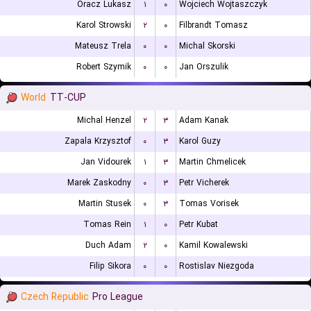
Oracz Lukasz
۱
۰
Wojciech Wojtaszczyk
Karol Strowski
۲
۰
Filbrandt Tomasz
Mateusz Trela
۰
۰
Michal Skorski
Robert Szymik
۰
۰
Jan Orszulik
World
TT-CUP
Michal Henzel
۲
۳
Adam Kanak
Zapala Krzysztof
۰
۳
Karol Guzy
Jan Vidourek
۱
۳
Martin Chmelicek
Marek Zaskodny
۰
۳
Petr Vicherek
Martin Stusek
۰
۳
Tomas Vorisek
Tomas Rein
۱
۰
Petr Kubat
Duch Adam
۲
۰
Kamil Kowalewski
Filip Sikora
۰
۰
Rostislav Niezgoda
Czech Republic
Pro League