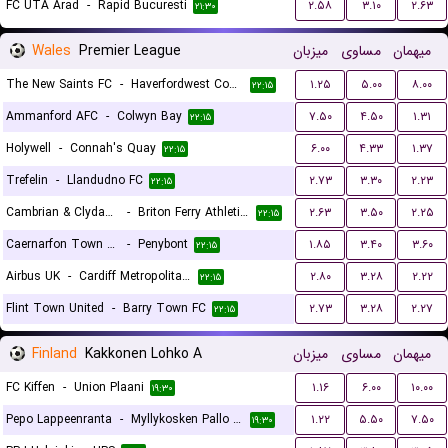
FC UTA Arad
-
Rapid Bucuresti
۲.۵۸
۳.۱۰
۲.۶۳
۲۱:۳۰
Wales
Premier League
میزبان
مساوی
میهمان
The New Saints FC
-
Haverfordwest County
۱.۲۵
۵.۰۰
۸.۰۰
۲۲:۱۵
Ammanford AFC
-
Colwyn Bay
۷.۵۰
۴.۵۰
۱.۳۱
۲۲:۱۵
Holywell
-
Connah's Quay
۶.۰۰
۴.۳۳
۱.۳۷
۲۲:۱۵
Trefelin
-
Llandudno FC
۲.۷۳
۳.۳۰
۲.۲۳
۲۲:۱۵
Cambrian & Clydach
-
Briton Ferry Athletic FC
۲.۶۳
۳.۵۰
۲.۲۵
۲۲:۱۵
Caernarfon Town FC
-
Penybont
۱.۸۵
۳.۴۰
۳.۶۰
۲۲:۱۵
Airbus UK
-
Cardiff Metropolitan University F.C.
۲.۸۰
۳.۲۸
۲.۲۲
۲۲:۱۵
Flint Town United
-
Barry Town FC
۲.۷۳
۳.۲۸
۲.۲۷
۲۲:۱۵
Finland
Kakkonen Lohko A
میزبان
مساوی
میهمان
FC Kiffen
-
Union Plaani
۱.۱۶
۶.۰۰
۱۰.۰۰
۱۹:۳۰
Pepo Lappeenranta
-
Myllykosken Pallo -47
۱.۲۲
۵.۵۰
۷.۵۰
۱۹:۳۰