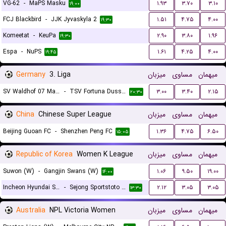
VG-62
-
MaPS Masku
۱.۹۳
۳.۷۰
۳.۱۰
۱۹:۰۰
FCJ Blackbird
-
JJK Jyvaskyla 2
۱.۵۱
۴.۷۵
۴.۰۰
۱۹:۳۰
Komeetat
-
KeuPa
۲.۹۰
۳.۸۰
۱.۹۶
۱۹:۳۰
Espa
-
NuPS
۱.۶۱
۴.۲۵
۴.۰۰
۱۹:۴۵
Germany
3. Liga
میزبان
مساوی
میهمان
SV Waldhof 07 Mannheim
-
TSV Fortuna Dusseldorf
۳.۰۰
۳.۴۰
۲.۱۵
۲۰:۳۰
China
Chinese Super League
میزبان
مساوی
میهمان
Beijing Guoan FC
-
Shenzhen Peng FC
۱.۳۶
۴.۷۵
۶.۵۰
۱۵:۰۵
Republic of Korea
Women K League
میزبان
مساوی
میهمان
Suwon (W)
-
Gangjin Swans (W)
۱.۰۶
۹.۵۰
۱۹.۰۰
۱۴:۰۰
Incheon Hyundai Steel Red Angels (W)
-
Sejong Sportstoto (W)
۲.۱۲
۳.۰۵
۳.۰۵
۱۳:۳۰
Australia
NPL Victoria Women
میزبان
مساوی
میهمان