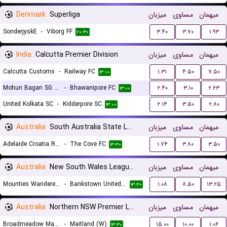
Denmark
Superliga
میزبان
مساوی
میهمان
SonderjyskE
-
Viborg FF
۳.۴۰
۳.۷۰
۱.۹۳
۲۰:۳۰
India
Calcutta Premier Division
میزبان
مساوی
میهمان
Calcutta Customs
-
Railway FC
۱.۳۱
۴.۵۰
۷.۵۰
۱۳:۰۰
Mohun Bagan SG Reserves
-
Bhawanipore FC
۲.۴۰
۳.۱۰
۲.۶۳
۱۳:۰۰
United Kolkata SC
-
Kidderpore SC
۲.۱۴
۳.۵۰
۲.۸۰
۱۳:۰۰
Australia
South Australia State League 1
میزبان
مساوی
میهمان
Adelaide Croatia Raiders
-
The Cove FC
۱.۷۴
۳.۸۰
۳.۵۰
۱۳:۳۰
Australia
New South Wales League 2
میزبان
مساوی
میهمان
Mounties Wanderers
-
Bankstown United FC
۱.۰۸
۸.۵۰
۱۳.۲۵
۱۳:۳۰
Australia
Northern NSW Premier League Women
میزبان
مساوی
میهمان
Broadmeadow Magic (W)
-
Maitland (W)
۱۵.۰۰
۱۰.۰۰
۱.۰۶
۱۳:۳۰