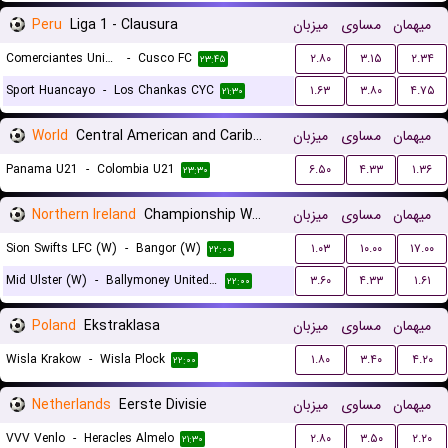
Peru
Liga 1 - Clausura
میزبان
مساوی
میهمان
Comerciantes Unidos
-
Cusco FC
۲.۸۰
۳.۱۵
۲.۳۴
۲۳:۴۵
Sport Huancayo
-
Los Chankas CYC
۱.۶۳
۳.۸۰
۴.۷۵
۲۱:۳۰
World
Central American and Caribbean Games
میزبان
مساوی
میهمان
Panama U21
-
Colombia U21
۶.۵۰
۴.۳۳
۱.۳۶
۲۳:۳۰
Northern Ireland
Championship Women
میزبان
مساوی
میهمان
Sion Swifts LFC (W)
-
Bangor (W)
۱.۰۳
۱۰.۰۰
۱۷.۰۰
۲۲:۰۰
Mid Ulster (W)
-
Ballymoney United (W)
۳.۶۰
۴.۳۳
۱.۶۱
۲۲:۰۰
Poland
Ekstraklasa
میزبان
مساوی
میهمان
Wisla Krakow
-
Wisla Plock
۱.۸۰
۳.۴۰
۴.۲۰
۲۲:۰۰
Netherlands
Eerste Divisie
میزبان
مساوی
میهمان
VVV Venlo
-
Heracles Almelo
۲.۸۰
۳.۵۰
۲.۲۰
۲۱:۳۰