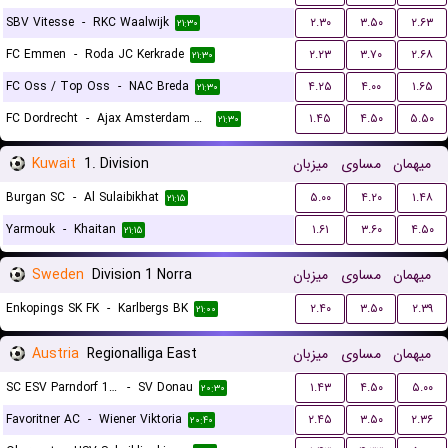
SBV Vitesse
-
RKC Waalwijk
۲.۳۰
۳.۵۰
۲.۶۳
۲۱:۳۰
FC Emmen
-
Roda JC Kerkrade
۲.۲۳
۳.۷۰
۲.۶۸
۲۱:۳۰
FC Oss / Top Oss
-
NAC Breda
۴.۲۵
۴.۰۰
۱.۶۵
۲۱:۳۰
FC Dordrecht
-
Ajax Amsterdam Reserves
۱.۴۵
۴.۵۰
۵.۵۰
۲۱:۳۰
Kuwait
1. Division
میزبان
مساوی
میهمان
Burgan SC
-
Al Sulaibikhat
۵.۰۰
۴.۲۰
۱.۴۸
۲۱:۱۵
Yarmouk
-
Khaitan
۱.۶۱
۳.۶۰
۴.۵۰
۲۱:۱۵
Sweden
Division 1 Norra
میزبان
مساوی
میهمان
Enkopings SK FK
-
Karlbergs BK
۲.۴۰
۳.۵۰
۲.۳۹
۲۱:۰۰
Austria
Regionalliga East
میزبان
مساوی
میهمان
SC ESV Parndorf 1919
-
SV Donau
۱.۴۳
۴.۵۰
۵.۰۰
۲۰:۳۰
Favoritner AC
-
Wiener Viktoria
۲.۴۵
۳.۵۰
۲.۳۶
۲۰:۴۰