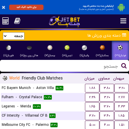
اپلیکیشن جت بت مختص اندروید
برای دانلود کلیک کنید
(دسترسی آسان و بدون فیلترشکن به سایت)
دسته بندی ورزش ها
فوتبال(۲۹۱)
بسکتبال(۲۳)
والیبال(۱۱)
تنیس(۱۸۱)
بیسبال(۱۳)
هاکی روی یخ(۱۸)
فلوربال(۸)
World
Friendly Club Matches
میزبان
مساوی
میهمان
FC Bayern Munich
-
Aston Villa
۱.۸۸
۳.۸۰
۳.۲۰
۱۵:۳۰
Fulham
-
Crystal Palace
۲.۳۸
۳.۲۰
۲.۷۷
۲۰:۳۰
Leganes
-
Merida
۱.۶۵
۳.۷۰
۴.۳۳
۲۰:۳۰
CF Intercity
-
Villarreal CF B
۳.۷۰
۳.۴۰
۱.۸۵
۱۱:۳۰
Melbourne City FC
-
Palermo
۵.۰۰
۴.۰۰
۱.۵۱
۱۴:۳۰