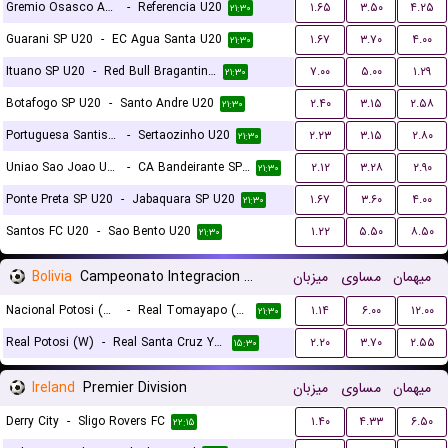
Gremio Osasco Audax SP U20
-
Referencia U20
۱.۶۵
۳.۵۰
۴.۲۵
۲۱:۳۰
Guarani SP U20
-
EC Agua Santa U20
۱.۶۷
۳.۷۰
۴.۰۰
۲۱:۳۰
Ituano SP U20
-
Red Bull Bragantino SP U20
۷.۰۰
۵.۰۰
۱.۲۹
۲۱:۳۰
Botafogo SP U20
-
Santo Andre U20
۲.۴۰
۳.۱۵
۲.۵۸
۲۱:۳۰
Portuguesa Santista U20
-
Sertaozinho U20
۲.۲۳
۳.۱۵
۲.۸۰
۲۱:۳۰
Uniao Sao Joao U20
-
CA Bandeirante SP U20
۲.۱۲
۳.۲۸
۲.۹۰
۲۱:۳۰
Ponte Preta SP U20
-
Jabaquara SP U20
۱.۶۷
۳.۶۰
۴.۰۰
۲۱:۳۰
Santos FC U20
-
Sao Bento U20
۱.۲۲
۵.۵۰
۸.۵۰
۲۱:۳۰
Bolivia
Campeonato Integracion Women
میزبان
مساوی
میهمان
Nacional Potosi (W)
-
Real Tomayapo (W)
۱.۱۴
۶.۰۰
۱۲.۰۰
۲۱:۳۰
Real Potosi (W)
-
Real Santa Cruz Yacuiba (W)
۲.۲۰
۳.۷۰
۲.۵۵
۱۵:۳۰
Ireland
Premier Division
میزبان
مساوی
میهمان
Derry City
-
Sligo Rovers FC
۱.۴۰
۴.۳۳
۶.۵۰
۲۲:۱۵