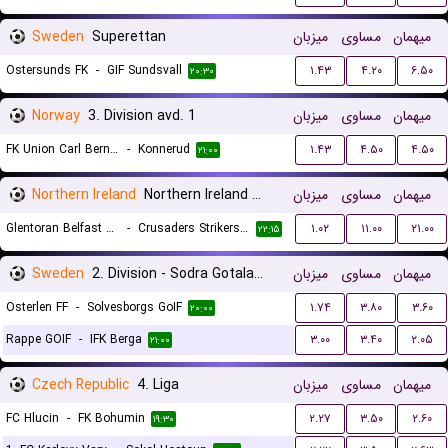
Sweden
Superettan
میزبان
مساوی
میهمان
Ostersunds FK
-
GIF Sundsvall
۱.۴۳
۴.۲۰
۶.۵۰
۲۰:۳۰
Norway
3. Division avd. 1
میزبان
مساوی
میهمان
FK Union Carl Berner
-
Konnerud
۱.۴۳
۴.۵۰
۴.۵۰
۲۱:۰۰
Northern Ireland
Northern Ireland Premier League Women
میزبان
مساوی
میهمان
Glentoran Belfast United (W)
-
Crusaders Strikers FC (W)
۱.۰۲
۱۱.۰۰
۲۱.۰۰
۲۲:۱۵
Sweden
2. Division - Sodra Gotaland
میزبان
مساوی
میهمان
Osterlen FF
-
Solvesborgs GoIF
۱.۷۴
۳.۸۰
۳.۶۰
۲۰:۰۰
Rappe GOIF
-
IFK Berga
۳.۰۰
۳.۴۰
۲.۰۵
۲۱:۰۰
Czech Republic
4. Liga
میزبان
مساوی
میهمان
FC Hlucin
-
FK Bohumin
۲.۲۷
۳.۵۰
۲.۶۰
۱۹:۳۰