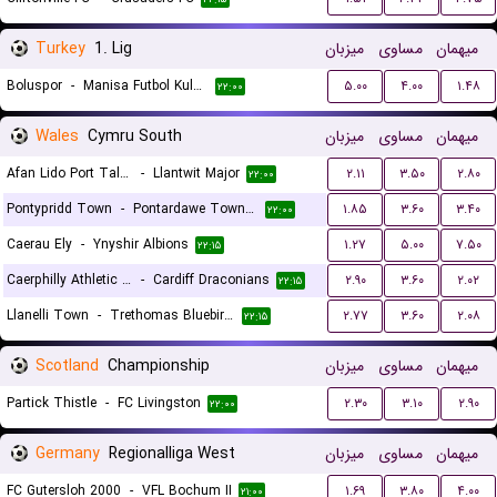
Turkey
1. Lig
میزبان
مساوی
میهمان
Boluspor
-
Manisa Futbol Kulubu
۵.۰۰
۴.۰۰
۱.۴۸
۲۲:۰۰
Wales
Cymru South
میزبان
مساوی
میهمان
Afan Lido Port Talbot
-
Llantwit Major
۲.۱۱
۳.۵۰
۲.۸۰
۲۲:۰۰
Pontypridd Town
-
Pontardawe Town A.F.C.
۱.۸۵
۳.۶۰
۳.۴۰
۲۲:۰۰
Caerau Ely
-
Ynyshir Albions
۱.۲۷
۵.۰۰
۷.۵۰
۲۲:۱۵
Caerphilly Athletic FC
-
Cardiff Draconians
۲.۹۰
۳.۶۰
۲.۰۲
۲۲:۱۵
Llanelli Town
-
Trethomas Bluebirds
۲.۷۷
۳.۶۰
۲.۰۸
۲۲:۱۵
Scotland
Championship
میزبان
مساوی
میهمان
Partick Thistle
-
FC Livingston
۲.۳۰
۳.۱۰
۲.۹۰
۲۲:۰۰
Germany
Regionalliga West
میزبان
مساوی
میهمان
FC Gutersloh 2000
-
VFL Bochum II
۱.۶۹
۳.۸۰
۴.۰۰
۲۱:۰۰