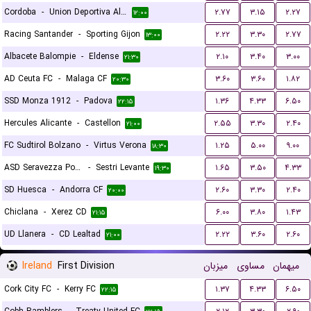
Cordoba
-
Union Deportiva Almeria
۲.۷۷
۳.۱۵
۲.۲۷
۱۲:۰۰
Racing Santander
-
Sporting Gijon
۲.۲۲
۳.۳۰
۲.۷۷
۱۳:۰۰
Albacete Balompie
-
Eldense
۲.۱۰
۳.۴۰
۳.۰۰
۲۱:۳۰
AD Ceuta FC
-
Malaga CF
۳.۶۰
۳.۶۰
۱.۸۲
۲۰:۳۰
SSD Monza 1912
-
Padova
۱.۳۶
۴.۳۳
۶.۵۰
۲۲:۱۵
Hercules Alicante
-
Castellon
۲.۵۵
۳.۳۰
۲.۴۰
۲۱:۰۰
FC Sudtirol Bolzano
-
Virtus Verona
۱.۲۵
۵.۰۰
۹.۰۰
۱۸:۳۰
ASD Seravezza Pozzi Calcio
-
Sestri Levante
۱.۶۵
۳.۵۰
۴.۳۳
۱۹:۳۰
SD Huesca
-
Andorra CF
۲.۶۰
۳.۳۰
۲.۴۰
۲۰:۰۰
Chiclana
-
Xerez CD
۶.۰۰
۳.۸۰
۱.۴۳
۲۱:۱۵
UD Llanera
-
CD Lealtad
۲.۲۲
۳.۶۰
۲.۶۰
۲۱:۰۰
Ireland
First Division
میزبان
مساوی
میهمان
Cork City FC
-
Kerry FC
۱.۳۷
۴.۳۳
۶.۵۰
۲۲:۱۵