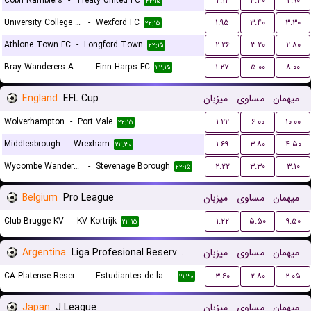
Cobh Ramblers
-
Treaty United FC
۲.۱۲
۳.۳۰
۲.۹۰
۲۲:۱۵
University College Dublin FC
-
Wexford FC
۱.۹۵
۳.۴۰
۳.۳۰
۲۲:۱۵
Athlone Town FC
-
Longford Town
۲.۲۶
۳.۲۰
۲.۸۰
۲۲:۱۵
Bray Wanderers AFC
-
Finn Harps FC
۱.۲۷
۵.۰۰
۸.۰۰
۲۲:۱۵
England
EFL Cup
میزبان
مساوی
میهمان
Wolverhampton
-
Port Vale
۱.۲۲
۶.۰۰
۱۰.۰۰
۲۲:۱۵
Middlesbrough
-
Wrexham
۱.۶۹
۳.۸۰
۴.۵۰
۲۲:۳۰
Wycombe Wanderers
-
Stevenage Borough
۲.۲۲
۳.۳۰
۳.۱۰
۲۲:۱۵
Belgium
Pro League
میزبان
مساوی
میهمان
Club Brugge KV
-
KV Kortrijk
۱.۲۲
۵.۵۰
۹.۵۰
۲۲:۱۵
Argentina
Liga Profesional Reserves
میزبان
مساوی
میهمان
CA Platense Reserves
-
Estudiantes de la Plata Reserves
۳.۶۰
۲.۸۰
۲.۰۵
۲۱:۳۰
Japan
J League
میزبان
مساوی
میهمان