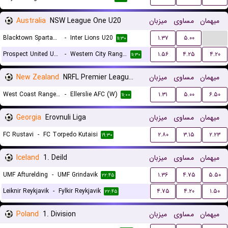
Australia
NSW League One U20
میزبان
مساوی
میهمان
...
Blacktown Spartans U20
-
Inter Lions U20
۱.۳۷
۵.۰۰
۱۱:۳۰
Prospect United U20
-
Western City Rangers FC U20
۱.۵۶
۴.۲۵
۴.۲۰
۱۱:۳۰
New Zealand
NRFL Premier League Women
میزبان
مساوی
میهمان
West Coast Rangers (W)
-
Ellerslie AFC (W)
۱.۳۱
۵.۰۰
۶.۵۰
۱۱:۰۰
Georgia
Erovnuli Liga
میزبان
مساوی
میهمان
FC Rustavi
-
FC Torpedo Kutaisi
۲.۸۰
۳.۱۵
۲.۲۳
۱۹:۳۰
Iceland
1. Deild
میزبان
مساوی
میهمان
UMF Afturelding
-
UMF Grindavik
۱.۳۶
۴.۷۵
۵.۵۰
۲۲:۴۵
Leiknir Reykjavik
-
Fylkir Reykjavik
۴.۷۵
۴.۲۰
۱.۵۰
۲۲:۴۵
Poland
1. Division
میزبان
مساوی
میهمان