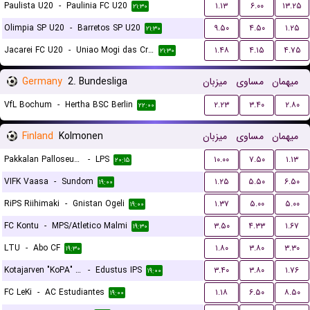
Paulista U20
-
Paulinia FC U20
۱.۱۳
۶.۰۰
۱۳.۲۵
۲۱:۳۰
Olimpia SP U20
-
Barretos SP U20
۹.۵۰
۴.۵۰
۱.۲۵
۲۱:۳۰
Jacarei FC U20
-
Uniao Mogi das Cruzes FC U20
۱.۴۸
۴.۱۵
۴.۷۵
۲۱:۳۰
Germany
2. Bundesliga
میزبان
مساوی
میهمان
VfL Bochum
-
Hertha BSC Berlin
۲.۲۳
۳.۴۰
۲.۸۰
۲۲:۰۰
Finland
Kolmonen
میزبان
مساوی
میهمان
Pakkalan Palloseura (PPS)
-
LPS
۱۰.۰۰
۷.۵۰
۱.۱۳
۲۰:۱۵
VIFK Vaasa
-
Sundom
۱.۲۵
۵.۵۰
۶.۵۰
۱۹:۰۰
RiPS Riihimaki
-
Gnistan Ogeli
۱.۳۷
۵.۰۰
۵.۰۰
۱۹:۰۰
FC Kontu
-
MPS/Atletico Malmi
۳.۵۰
۴.۳۳
۱.۶۷
۱۹:۳۰
LTU
-
Abo CF
۱.۸۰
۳.۸۰
۳.۳۰
۱۹:۳۰
Kotajarven "KoPA" Pallo
-
Edustus IPS
۳.۴۰
۳.۸۰
۱.۷۶
۱۹:۰۰
FC LeKi
-
AC Estudiantes
۱.۱۸
۶.۵۰
۸.۵۰
۱۹:۰۰