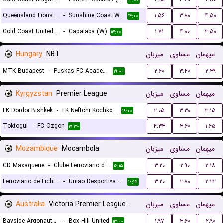
۱۳:۰۰
Queensland Lions FC (W)
-
Sunshine Coast Wanderers (W)
۱.۵۶
۳.۸۰
۴.۵۰
۱۴:۰۰
Gold Coast United (W)
-
Capalaba (W)
۱.۷۱
۴.۰۰
۳.۵۰
۱۳:۰۰
Hungary
NB I
میزبان
مساوی
میهمان
MTK Budapest
-
Puskas FC Academy
۲.۶۰
۳.۴۰
۲.۳۹
۱۹:۰۰
Kyrgyzstan
Premier League
میزبان
مساوی
میهمان
FK Dordoi Bishkek
-
FK Neftchi Kochkor-Ata
۲.۰۵
۳.۳۰
۳.۱۵
۱۸:۰۰
Toktogul
-
FC Ozgon
۴.۳۳
۳.۶۰
۱.۶۵
۱۷:۳۰
Mozambique
Mocambola
میزبان
مساوی
میهمان
CD Maxaquene
-
Clube Ferroviario de Nampula
۳.۲۰
۲.۹۰
۲.۱۸
۱۶:۱۵
Ferroviario de Lichinga
-
Uniao Desportiva Songo
۳.۲۰
۲.۸۰
۲.۲۲
۱۶:۱۵
Australia
Victoria Premier League 2
میزبان
مساوی
میهمان
Bayside Argonauts FC
-
Box Hill United
۱.۹۷
۳.۶۰
۲.۹۰
۱۳:۰۰