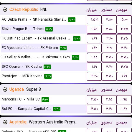
Czech Republic
FNL
میزبان
مساوی
میهمان
AC Dukla Praha
-
SK Hanacka Slavia Kromeriz
۱.۵۳
۳.۸۰
۵.۰۰
۱۹:۳۰
Slavia Prague B
-
Trinec
۱.۵۹
۳.۸۰
۴.۷۵
۱۸:۳۰
FK Usti nad Labem
-
Fk Arsenal Ceska Lipa
۱.۶۹
۳.۶۰
۴.۲۵
۱۹:۳۰
FC Vysocina Jihlava
-
FK Pribram
۱.۹۷
۳.۲۰
۳.۴۰
۱۹:۱۵
FC Sellier & Bellot Vlasim
-
FK Viktoria Zizkov
۱.۸۸
۳.۵۰
۳.۵۰
۱۹:۳۰
SFC Opava
-
SK Kladno
۱.۶۱
۳.۷۰
۴.۷۵
۱۹:۳۰
Prostejov
-
MFK Karvina
۴.۲۰
۳.۵۰
۱.۶۹
۱۹:۳۰
Uganda
Super 8
میزبان
مساوی
میهمان
Maroons FC
-
Villa SC
۳.۵۰
۳.۱۵
۱.۹۵
۱۶:۳۰
Bul FC
-
Kampala Capital City
۴.۵۰
۳.۴۰
۱.۶۷
۱۹:۳۰
Australia
Western Australia Premier League Women
میزبان
مساوی
میهمان