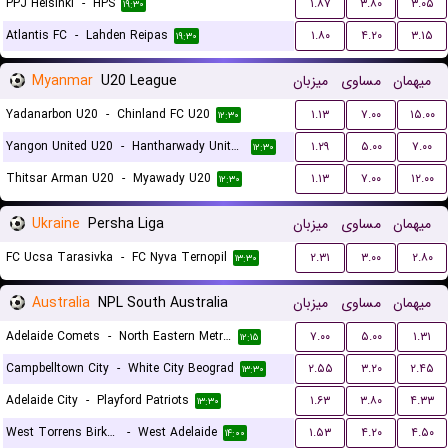
PPJ Helsinki
-
HPS
۱.۸۷
۳.۸۰
۳.۰۵
۱۹:۳۰
Atlantis FC
-
Lahden Reipas
۱.۸۰
۴.۲۰
۳.۱۵
۱۹:۳۰
Myanmar
U20 League
میزبان
مساوی
میهمان
Yadanarbon U20
-
Chinland FC U20
۱.۱۳
۷.۰۰
۱۵.۰۰
۱۲:۳۰
Yangon United U20
-
Hantharwady United U20
۱.۲۹
۵.۰۰
۷.۰۰
۱۲:۳۰
Thitsar Arman U20
-
Myawady U20
۱.۱۳
۷.۰۰
۱۲.۰۰
۱۲:۳۰
Ukraine
Persha Liga
میزبان
مساوی
میهمان
FC Ucsa Tarasivka
-
FC Nyva Ternopil
۲.۳۱
۳.۰۰
۲.۸۰
۱۳:۳۰
Australia
NPL South Australia
میزبان
مساوی
میهمان
Adelaide Comets
-
North Eastern Metro Stars
۷.۰۰
۵.۰۰
۱.۳۱
۱۲:۱۵
Campbelltown City
-
White City Beograd
۲.۵۵
۳.۲۰
۲.۴۵
۱۳:۳۰
Adelaide City
-
Playford Patriots
۱.۶۳
۳.۸۰
۴.۳۳
۱۳:۳۰
West Torrens Birkalla
-
West Adelaide
۱.۵۳
۴.۲۰
۴.۵۰
۱۴:۰۰