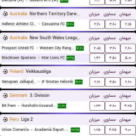
Balcatta (W)
-
Subiaco AFC (W)
۱.۲۲
۵.۰۰
۷.۵۰
۱۵:۳۰
Australia
Northern Territory Darwin Premier League
میزبان
مساوی
میهمان
Hellenic Athletic Club
-
Casuarina FC
۲.۶۰
۳.۸۰
۲.۱۵
۱۴:۳۰
Australia
New South Wales League 1
میزبان
مساوی
میهمان
Prospect United FC
-
Western City Rangers
۲.۰۵
۳.۶۰
۲.۸۰
۱۳:۳۰
Blacktown Spartans
-
Inter Lions FC
۱.۴۲
۴.۵۰
۵.۰۰
۱۳:۴۵
Finland
Veikkausliiga
میزبان
مساوی
میهمان
Seinajoen Jalkapallokerho
-
IF Gnistan Helsinki
۲.۱۸
۳.۵۰
۲.۸۰
۱۹:۳۰
Denmark
3. Division
میزبان
مساوی
میهمان
BK Frem
-
Horsholm-Usserod IK
۱.۶۳
۳.۸۰
۴.۲۵
۲۰:۳۰
Peru
Liga 2
میزبان
مساوی
میهمان
Union Comercio
-
Academia Deport. Cantolao
۱.۲۵
۴.۷۵
۹.۰۰
۲۳:۴۵