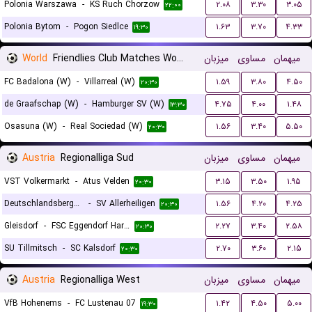
Polonia Warszawa
-
KS Ruch Chorzow
۲.۰۸
۳.۳۰
۳.۰۵
۲۲:۰۰
Polonia Bytom
-
Pogon Siedlce
۱.۶۳
۳.۷۰
۴.۳۳
۱۹:۳۰
World
Friendlies Club Matches Women
میزبان
مساوی
میهمان
FC Badalona (W)
-
Villarreal (W)
۱.۵۹
۳.۸۰
۴.۵۰
۲۰:۳۰
de Graafschap (W)
-
Hamburger SV (W)
۴.۷۵
۴.۰۰
۱.۴۸
۱۳:۳۰
Osasuna (W)
-
Real Sociedad (W)
۱.۵۶
۳.۴۰
۵.۵۰
۲۰:۳۰
Austria
Regionalliga Sud
میزبان
مساوی
میهمان
VST Volkermarkt
-
Atus Velden
۳.۱۵
۳.۵۰
۱.۹۵
۲۰:۳۰
Deutschlandsberger SC
-
SV Allerheiligen
۱.۵۶
۴.۲۰
۴.۲۵
۲۰:۳۰
Gleisdorf
-
FSC Eggendorf Hartberg II
۲.۲۷
۳.۴۰
۲.۵۸
۲۰:۳۰
SU Tillmitsch
-
SC Kalsdorf
۲.۷۰
۳.۶۰
۲.۱۵
۲۰:۳۰
Austria
Regionalliga West
میزبان
مساوی
میهمان
VfB Hohenems
-
FC Lustenau 07
۱.۴۲
۴.۵۰
۵.۰۰
۱۹:۳۰