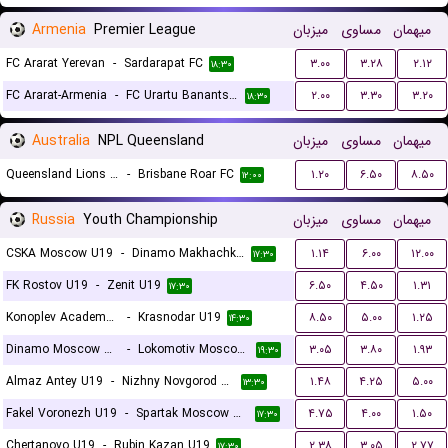
Armenia
Premier League
میزبان
مساوی
میهمان
FC Ararat Yerevan
-
Sardarapat FC
۳.۰۰
۳.۲۸
۲.۱۲
۱۸:۳۰
FC Ararat-Armenia
-
FC Urartu Banants Yerevan
۲.۰۰
۳.۳۰
۳.۲۰
۱۸:۳۰
Australia
NPL Queensland
میزبان
مساوی
میهمان
Queensland Lions SC
-
Brisbane Roar FC
۱.۲۰
۶.۵۰
۸.۵۰
۱۲:۰۰
Russia
Youth Championship
میزبان
مساوی
میهمان
CSKA Moscow U19
-
Dinamo Makhachkala U19
۱.۱۴
۶.۰۰
۱۲.۰۰
۱۷:۳۰
FK Rostov U19
-
Zenit U19
۶.۵۰
۴.۵۰
۱.۳۱
۱۷:۳۰
Konoplev Academy U19
-
Krasnodar U19
۸.۵۰
۵.۰۰
۱.۲۵
۱۴:۳۰
Dinamo Moscow U19
-
Lokomotiv Moscow U19
۳.۰۵
۳.۸۰
۱.۹۳
۱۹:۳۰
Almaz Antey U19
-
Nizhny Novgorod U19
۱.۴۸
۴.۲۵
۵.۰۰
۱۳:۳۰
Fakel Voronezh U19
-
Spartak Moscow U19
۴.۷۵
۴.۰۰
۱.۵۰
۱۷:۳۰
Chertanovo U19
-
Rubin Kazan U19
۲.۳۸
۳.۰۵
۲.۷۷
۱۷:۳۰