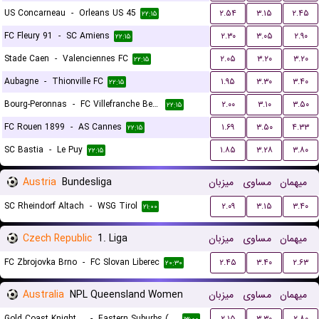
US Concarneau
-
Orleans US 45
۲.۵۴
۳.۱۵
۲.۴۵
۲۲:۱۵
FC Fleury 91
-
SC Amiens
۲.۳۰
۳.۰۵
۲.۹۰
۲۲:۱۵
Stade Caen
-
Valenciennes FC
۲.۰۵
۳.۲۰
۳.۲۰
۲۲:۱۵
Aubagne
-
Thionville FC
۱.۹۵
۳.۳۰
۳.۴۰
۲۲:۱۵
Bourg-Peronnas
-
FC Villefranche Beaujolais
۲.۰۰
۳.۱۰
۳.۵۰
۲۲:۱۵
FC Rouen 1899
-
AS Cannes
۱.۶۹
۳.۵۰
۴.۳۳
۲۲:۱۵
SC Bastia
-
Le Puy
۱.۸۵
۳.۲۸
۳.۸۰
۲۲:۱۵
Austria
Bundesliga
میزبان
مساوی
میهمان
SC Rheindorf Altach
-
WSG Tirol
۲.۰۹
۳.۱۵
۳.۴۰
۲۱:۰۰
Czech Republic
1. Liga
میزبان
مساوی
میهمان
FC Zbrojovka Brno
-
FC Slovan Liberec
۲.۴۵
۳.۴۰
۲.۶۳
۲۰:۳۰
Australia
NPL Queensland Women
میزبان
مساوی
میهمان
Gold Coast Knights (W)
-
Eastern Suburbs (W)
۲.۱۵
۳.۳۰
۲.۸۰