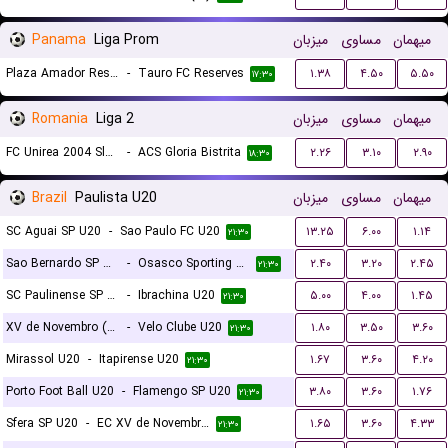
Panama
Liga Prom
میزبان
مساوی
میهمان
Plaza Amador Reserves
-
Tauro FC Reserves
۱.۳۸
۴.۵۰
۵.۵۰
۱۷:۳۰
Romania
Liga 2
میزبان
مساوی
میهمان
FC Unirea 2004 Slobozia
-
ACS Gloria Bistrita
۲.۲۶
۳.۱۰
۲.۹۰
۱۸:۳۰
Brazil
Paulista U20
میزبان
مساوی
میهمان
SC Aguai SP U20
-
Sao Paulo FC U20
۱۳.۲۵
۶.۰۰
۱.۱۴
۲۱:۳۰
Sao Bernardo SP U20
-
Osasco Sporting SP U20
۲.۴۰
۳.۲۰
۲.۴۵
۲۱:۳۰
SC Paulinense SP U20
-
Ibrachina U20
۵.۰۰
۴.۰۰
۱.۴۵
۲۱:۳۰
XV de Novembro (Piracicaba) U20
-
Velo Clube U20
۱.۸۰
۳.۵۰
۳.۶۰
۲۱:۳۰
Mirassol U20
-
Itapirense U20
۱.۶۷
۳.۶۰
۴.۲۰
۲۱:۳۰
Porto Foot Ball U20
-
Flamengo SP U20
۳.۸۰
۳.۶۰
۱.۷۶
۲۱:۳۰
Sfera SP U20
-
EC XV de Novembro de Jau SP U20
۱.۶۵
۳.۶۰
۴.۳۳
۲۱:۳۰