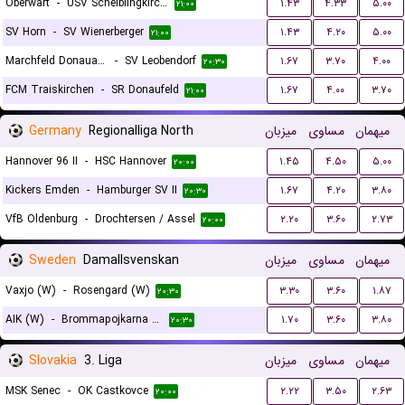
Oberwart
-
USV Scheiblingkirchen
۱.۴۳
۴.۳۳
۵.۰۰
۲۱:۰۰
SV Horn
-
SV Wienerberger
۱.۴۳
۴.۲۰
۵.۰۰
۲۱:۰۰
Marchfeld Donauauen
-
SV Leobendorf
۱.۶۷
۳.۷۰
۴.۰۰
۲۰:۳۰
FCM Traiskirchen
-
SR Donaufeld
۱.۶۷
۴.۰۰
۳.۷۰
۲۱:۰۰
Germany
Regionalliga North
میزبان
مساوی
میهمان
Hannover 96 II
-
HSC Hannover
۱.۴۵
۴.۵۰
۵.۰۰
۲۰:۰۰
Kickers Emden
-
Hamburger SV II
۱.۶۷
۴.۲۰
۳.۸۰
۲۰:۳۰
VfB Oldenburg
-
Drochtersen / Assel
۲.۲۰
۳.۶۰
۲.۷۳
۲۰:۰۰
Sweden
Damallsvenskan
میزبان
مساوی
میهمان
Vaxjo (W)
-
Rosengard (W)
۳.۳۰
۳.۶۰
۱.۸۷
۲۰:۳۰
AIK (W)
-
Brommapojkarna (W)
۱.۷۰
۳.۶۰
۳.۸۰
۲۰:۳۰
Slovakia
3. Liga
میزبان
مساوی
میهمان
MSK Senec
-
OK Castkovce
۲.۲۲
۳.۵۰
۲.۶۳
۲۰:۰۰