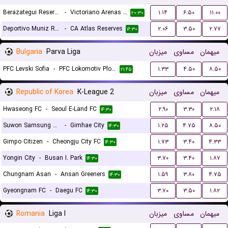
Berazategui Reserves
-
Victoriano Arenas Reserves
۱.۱۴
۶.۵۰
۱۱.۰۰
۲۰:۳۰
Deportivo Muniz Reserves
-
CA Atlas Reserves
۲.۰۶
۳.۵۰
۲.۷۷
۱۶:۳۰
Bulgaria
Parva Liga
میزبان
مساوی
میهمان
PFC Levski Sofia
-
PFC Lokomotiv Plovdiv 1936
۱.۳۳
۴.۵۰
۸.۵۰
۲۱:۴۵
Republic of Korea
K-League 2
میزبان
مساوی
میهمان
Hwaseong FC
-
Seoul E-Land FC
۲.۹۰
۳.۳۰
۲.۱۸
۱۴:۳۰
Suwon Samsung Bluewings
-
Gimhae City
۱.۲۵
۴.۷۵
۸.۵۰
۱۴:۳۰
Gimpo Citizen
-
Cheongju City FC
۱.۷۳
۳.۴۰
۴.۳۳
۱۴:۳۰
Yongin City
-
Busan I. Park
۳.۷۰
۳.۴۰
۱.۸۷
۱۴:۳۰
Chungnam Asan
-
Ansan Greeners
۱.۵۹
۳.۸۰
۴.۷۵
۱۴:۳۰
Gyeongnam FC
-
Daegu FC
۳.۷۰
۳.۵۰
۱.۸۲
۱۴:۳۰
Romania
Liga I
میزبان
مساوی
میهمان