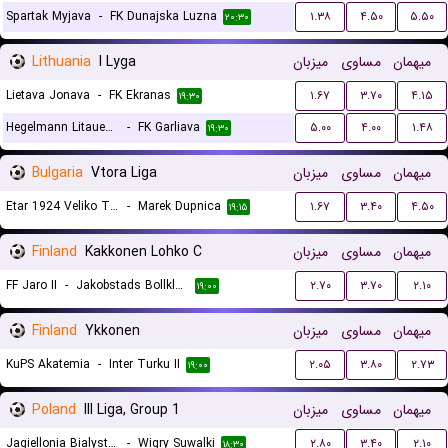
Spartak Myjava
-
FK Dunajska Luzna
۱.۳۸
۴.۵۰
۵.۵۰
۲۰:۳۰
Lithuania
I Lyga
میزبان
مساوی
میهمان
Lietava Jonava
-
FK Ekranas
۱.۶۷
۳.۷۰
۴.۱۵
۱۹:۳۰
Hegelmann Litauen II
-
FK Garliava
۵.۰۰
۴.۰۰
۱.۴۸
۱۹:۳۰
Bulgaria
Vtora Liga
میزبان
مساوی
میهمان
Etar 1924 Veliko Tarnovo
-
Marek Dupnica
۱.۶۷
۳.۴۰
۴.۵۰
۱۹:۱۵
Finland
Kakkonen Lohko C
میزبان
مساوی
میهمان
FF Jaro II
-
Jakobstads Bollklubb
۲.۷۰
۳.۷۰
۲.۱۰
۱۹:۰۰
Finland
Ykkonen
میزبان
مساوی
میهمان
KuPS Akatemia
-
Inter Turku II
۲.۰۵
۳.۸۰
۲.۷۳
۱۹:۰۰
Poland
III Liga, Group 1
میزبان
مساوی
میهمان
Jagiellonia Bialystok II
-
Wigry Suwalki
۲.۸۰
۳.۴۰
۲.۱۰
۱۸:۳۰