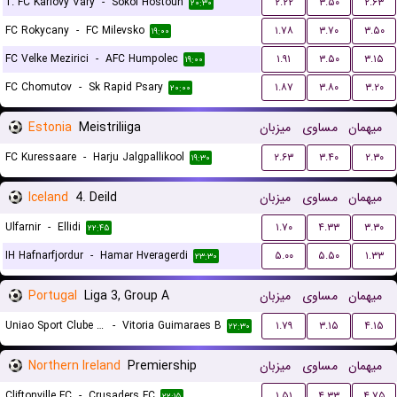
1. FC Karlovy Vary
-
Sokol Hostoun
۲.۲۲
۳.۵۰
۲.۶۳
۲۰:۳۰
FC Rokycany
-
FC Milevsko
۱.۷۸
۳.۷۰
۳.۵۰
۱۹:۰۰
FC Velke Mezirici
-
AFC Humpolec
۱.۹۱
۳.۵۰
۳.۱۵
۱۹:۰۰
FC Chomutov
-
Sk Rapid Psary
۱.۸۷
۳.۸۰
۳.۲۰
۲۰:۰۰
Estonia
Meistriliiga
میزبان
مساوی
میهمان
FC Kuressaare
-
Harju Jalgpallikool
۲.۶۳
۳.۴۰
۲.۳۰
۱۹:۳۰
Iceland
4. Deild
میزبان
مساوی
میهمان
Ulfarnir
-
Ellidi
۱.۷۰
۴.۳۳
۳.۳۰
۲۲:۴۵
IH Hafnarfjordur
-
Hamar Hveragerdi
۵.۰۰
۵.۵۰
۱.۳۳
۲۳:۳۰
Portugal
Liga 3, Group A
میزبان
مساوی
میهمان
Uniao Sport Clube Paredes
-
Vitoria Guimaraes B
۱.۷۹
۳.۱۵
۴.۱۵
۲۲:۳۰
Northern Ireland
Premiership
میزبان
مساوی
میهمان
Cliftonville FC
-
Crusaders FC
۱.۵۱
۴.۳۳
۴.۷۵
۲۲:۱۵