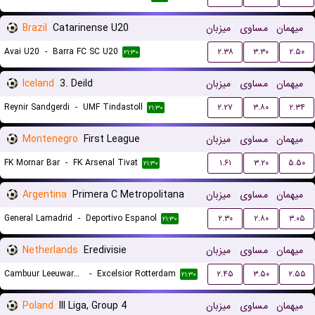
Brazil
Catarinense U20
میزبان
مساوی
میهمان
Avai U20
-
Barra FC SC U20
۲.۳۸
۳.۳۰
۲.۵۰
۲۱:۳۰
Iceland
3. Deild
میزبان
مساوی
میهمان
Reynir Sandgerdi
-
UMF Tindastoll
۲.۲۷
۳.۸۰
۲.۳۴
۲۱:۳۰
Montenegro
First League
میزبان
مساوی
میهمان
FK Mornar Bar
-
FK Arsenal Tivat
۱.۶۱
۳.۲۰
۵.۵۰
۲۱:۳۰
Argentina
Primera C Metropolitana
میزبان
مساوی
میهمان
General Lamadrid
-
Deportivo Espanol
۲.۳۰
۲.۸۰
۳.۰۵
۲۱:۳۰
Netherlands
Eredivisie
میزبان
مساوی
میهمان
Cambuur Leeuwarden
-
Excelsior Rotterdam
۲.۴۵
۳.۵۰
۲.۵۵
۲۱:۳۰
Poland
III Liga, Group 4
میزبان
مساوی
میهمان