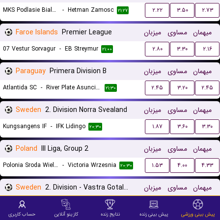
MKS Podlasie Biala Podlaska
-
Hetman Zamosc
۲.۲۲
۳.۵۰
۲.۷۳
۲۱:۲۷
Faroe Islands
Premier League
میزبان
مساوی
میهمان
07 Vestur Sorvagur
-
EB Streymur
۲.۸۰
۳.۳۰
۲.۱۶
۲۱:۰۰
Paraguay
Primera Division B
میزبان
مساوی
میهمان
Atlantida SC
-
River Plate Asuncion
۲.۴۵
۳.۲۰
۲.۴۵
۲۱:۳۰
Sweden
2. Division Norra Svealand
میزبان
مساوی
میهمان
Kungsangens IF
-
IFK Lidingo
۱.۸۷
۳.۶۰
۳.۳۰
۲۰:۳۰
Poland
III Liga, Group 2
میزبان
مساوی
میهمان
Polonia Sroda Wielkopolska
-
Victoria Wrzesnia
۱.۵۳
۴.۰۰
۴.۳۳
۲۰:۳۰
Sweden
2. Division - Vastra Gotaland
میزبان
مساوی
میهمان
Galtabacks BK
-
Qviding FIF
۲.۵۵
۳.۸۰
۲.۱۶
۲۰:۳۰
پیش بینی ورزشی
پیش بینی زنده
نتایج زنده
کازینو آنلاین
حساب کاربری
Astorps FF
-
Lindome GIF
۱.۹۳
۴.۰۰
۲.۹۰