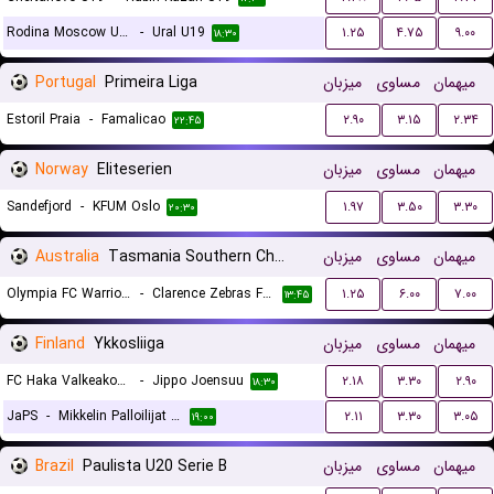
Rodina Moscow U19
-
Ural U19
۱.۲۵
۴.۷۵
۹.۰۰
۱۸:۳۰
Portugal
Primeira Liga
میزبان
مساوی
میهمان
Estoril Praia
-
Famalicao
۲.۹۰
۳.۱۵
۲.۳۴
۲۲:۴۵
Norway
Eliteserien
میزبان
مساوی
میهمان
Sandefjord
-
KFUM Oslo
۱.۹۷
۳.۵۰
۳.۳۰
۲۰:۳۰
Australia
Tasmania Southern Championship
میزبان
مساوی
میهمان
Olympia FC Warriors
-
Clarence Zebras FC II
۱.۲۵
۶.۰۰
۷.۰۰
۱۳:۴۵
Finland
Ykkosliiga
میزبان
مساوی
میهمان
FC Haka Valkeakoski
-
Jippo Joensuu
۲.۱۸
۳.۳۰
۲.۹۰
۱۸:۳۰
JaPS
-
Mikkelin Palloilijat MP
۲.۱۱
۳.۳۰
۳.۰۵
۱۹:۰۰
Brazil
Paulista U20 Serie B
میزبان
مساوی
میهمان