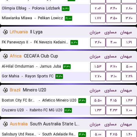
Olimpia Elblag
-
Polonia Lidzbark
۲.۰۶
۳.۴۰
۲.۸۰
۱۸:۳۰
Mlawianka Mlawa
-
Pelikan Lowicz
۱.۷۷
۳.۵۰
۳.۷۰
۱۹:۰۰
Lithuania
II Lyga
میزبان
مساوی
میهمان
FK Panevezys II
-
FK Nevezis Kedainiai
۳.۶۰
۴.۰۰
۱.۶۹
۱۸:۳۰
Africa
CECAFA Club Cup
میزبان
مساوی
میهمان
Al-Hilal Omdurman
-
Jamus Juba
۱.۵۳
۳.۷۰
۵.۰۰
۱۶:۳۰
Gor Mahia
-
Rayon Sports FC
۲.۷۰
۳.۱۰
۲.۳۸
۱۹:۳۰
Brazil
Mineiro U20
میزبان
مساوی
میهمان
Boston City FC Brasil U20
-
Atletico Mineiro U20
۵.۵۰
۴.۱۵
۱.۴۳
۱۶:۳۰
Cruzeiro U20
-
Itabirito FC MG U20
۱.۳۳
۴.۳۳
۷.۰۰
۲۱:۳۰
Australia
South Australia State League 1 Reserves
میزبان
مساوی
میهمان
Salisbury Utd Reserves
-
South Adelaide Reserves
۵.۰۰
۴.۷۵
۱.۴۰
۱۴:۳۰