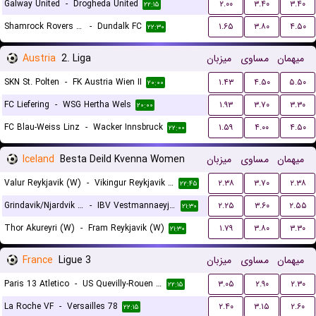
Galway United
-
Drogheda United
۲.۰۰
۳.۴۰
۳.۴۰
۲۲:۱۵
Shamrock Rovers FC
-
Dundalk FC
۱.۶۵
۳.۸۰
۴.۵۰
۲۲:۳۰
Austria
2. Liga
میزبان
مساوی
میهمان
SKN St. Polten
-
FK Austria Wien II
۱.۴۳
۴.۵۰
۵.۵۰
۲۰:۰۰
FC Liefering
-
WSG Hertha Wels
۱.۹۳
۳.۷۰
۳.۳۰
۲۰:۰۰
FC Blau-Weiss Linz
-
Wacker Innsbruck
۱.۵۹
۴.۰۰
۴.۵۰
۲۲:۰۰
Iceland
Besta Deild Kvenna Women
میزبان
مساوی
میهمان
Valur Reykjavik (W)
-
Vikingur Reykjavik (W)
۲.۳۸
۳.۷۰
۲.۳۸
۲۲:۴۵
Grindavik/Njardvik (W)
-
IBV Vestmannaeyjar (W)
۲.۲۵
۳.۶۰
۲.۵۵
۲۱:۳۰
Thor Akureyri (W)
-
Fram Reykjavik (W)
۱.۷۹
۳.۸۰
۳.۳۰
۲۱:۳۰
France
Ligue 3
میزبان
مساوی
میهمان
Paris 13 Atletico
-
US Quevilly-Rouen Métropole
۳.۰۵
۲.۹۰
۲.۳۰
۲۲:۱۵
La Roche VF
-
Versailles 78
۲.۴۰
۳.۱۵
۲.۶۰
۲۲:۱۵