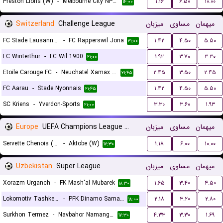
Preston Lions (W)
-
Melbourne City NPL (W)
۱.۱۶
۶.۵۰
۱۰.۰۰
۱۴:۰۰
Switzerland
Challenge League
میزبان
مساوی
میهمان
FC Stade Lausanne Ouchy
-
FC Rapperswil Jona
۱.۴۲
۴.۵۰
۵.۵۰
۲۱:۰۰
FC Winterthur
-
FC Wil 1900
۱.۹۲
۳.۷۰
۳.۳۰
۲۱:۰۰
Etoile Carouge FC
-
Neuchatel Xamax FC
۲.۴۵
۳.۵۰
۲.۴۵
۲۱:۴۵
FC Aarau
-
Stade Nyonnais
۱.۴۲
۴.۵۰
۵.۵۰
۲۱:۴۵
SC Kriens
-
Yverdon-Sports
۳.۳۰
۳.۶۰
۱.۹۳
۲۱:۰۰
Europe
UEFA Champions League Women Qualification
میزبان
مساوی
میهمان
Servette Chenois (W)
-
Aktobe (W)
۱.۱۸
۶.۰۰
۱۰.۰۰
۱۷:۳۰
Uzbekistan
Super League
میزبان
مساوی
میهمان
Xorazm Urganch
-
FK Mash'al Mubarek
۱.۶۵
۳.۴۰
۴.۵۰
۱۸:۳۰
Lokomotiv Tashkent FK
-
PFK Dinamo Samarkand
۲.۱۸
۳.۲۰
۲.۸۰
۱۸:۰۰
Surkhon Termez
-
Navbahor Namangan
۴.۳۳
۳.۳۰
۱.۶۹
۱۷:۳۰