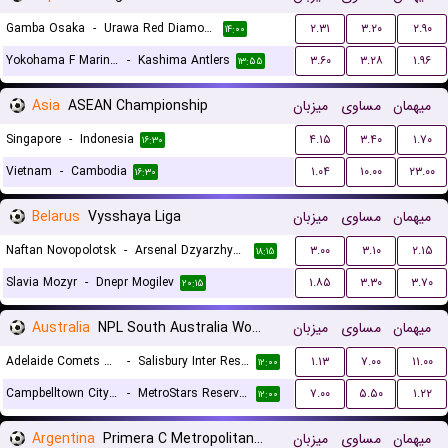
Gamba Osaka
-
Urawa Red Diamonds
۲.۳۱
۳.۲۰
۲.۹۰
۱۴:۰۰
Yokohama F Marinos
-
Kashima Antlers
۳.۶۰
۳.۲۸
۱.۹۶
۱۳:۵۵
Asia
ASEAN Championship
میزبان
مساوی
میهمان
Singapore
-
Indonesia
۴.۱۵
۳.۴۰
۱.۷۰
۱۶:۳۰
Vietnam
-
Cambodia
۱.۰۴
۱۰.۰۰
۲۳.۰۰
۱۶:۳۰
Belarus
Vysshaya Liga
میزبان
مساوی
میهمان
Naftan Novopolotsk
-
Arsenal Dzyarzhynsk
۳.۰۰
۳.۱۰
۲.۱۵
۱۸:۱۵
Slavia Mozyr
-
Dnepr Mogilev
۱.۸۵
۳.۳۰
۳.۷۰
۲۰:۱۵
Australia
NPL South Australia Women Reserves
میزبان
مساوی
میهمان
Adelaide Comets Reserves (W)
-
Salisbury Inter Reserves (W)
۱.۱۳
۷.۰۰
۱۱.۰۰
۱۲:۰۰
Campbelltown City Reserves (W)
-
MetroStars Reserves (W)
۷.۰۰
۵.۵۰
۱.۲۲
۱۲:۰۰
Argentina
Primera C Metropolitana Reserves
میزبان
مساوی
میهمان