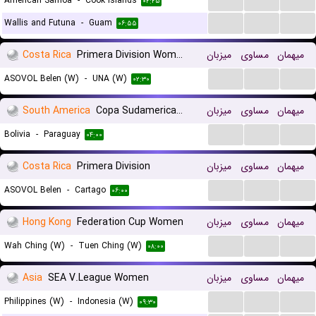
American Samoa
-
Cook Islands
۰۲:۲۵
...
...
...
Wallis and Futuna
-
Guam
۰۶:۵۵
Costa Rica
Primera Division Women
میزبان
مساوی
میهمان
...
...
...
ASOVOL Belen (W)
-
UNA (W)
۰۲:۳۰
South America
Copa Sudamericana
میزبان
مساوی
میهمان
...
...
...
Bolivia
-
Paraguay
۰۴:۰۰
Costa Rica
Primera Division
میزبان
مساوی
میهمان
...
...
...
ASOVOL Belen
-
Cartago
۰۶:۰۰
Hong Kong
Federation Cup Women
میزبان
مساوی
میهمان
...
...
...
Wah Ching (W)
-
Tuen Ching (W)
۰۸:۰۰
Asia
SEA V.League Women
میزبان
مساوی
میهمان
...
...
...
Philippines (W)
-
Indonesia (W)
۰۹:۳۰