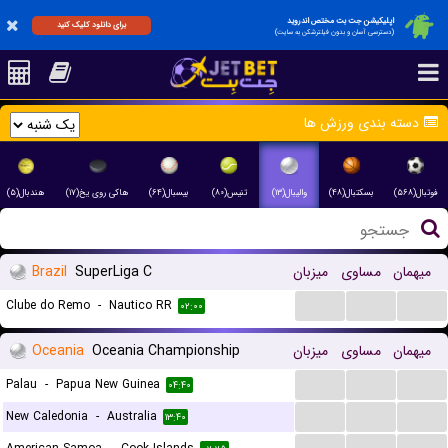
اپلیکیشن جت بت مختص اندروید
برای دانلود کلیک کنید
(دسترسی آسان و بدون فیلترشکن به سایت)
دسته بندی ورزش ها
فوتبال(۵۶۸)
بسکتبال(۴۸)
والیبال(۱۳)
تنیس(۸۰)
بیسبال(۶۴)
هاکی روی یخ(۱۷)
هندبال(۵)
Brazil
SuperLiga C
میزبان
مساوی
میهمان
...
...
...
Clube do Remo
-
Nautico RR
۰۲:۰۰
Oceania
Oceania Championship
میزبان
مساوی
میهمان
...
...
...
Palau
-
Papua New Guinea
۰۴:۴۰
...
...
...
New Caledonia
-
Australia
۱۳:۴۰
...
...
...