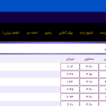
نده
نتایج زنده
پوکر آنلاین
پاسور
تخته نرد
انفجار ورژن ۱
ن
مساوی
میزبان
۲.۰۴
۳.۳۰
۲.۳۸
۳.۵۰
۱.۶۳
۳.۷۰
۲.۴۵
۳.۴۰
۲.۷۳
۳.۴۰
۴.۲۰
۳.۶۰