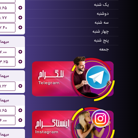
یک شنبه
۱.۶۵
دوشنبه
۱.۷۷
سه شنبه
۲.۴۰
چهار شنبه
پنج شنبه
میهما
جمعه
۷.۰۰
۱۳.۲۵
میهما
۱.۲۲
میهما
۱.۶۵
۶.۰۰
میهما