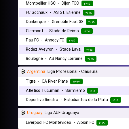
Montpellier HSC
-
Dijon FCO
۲۲:۱۵
FC Sochaux
-
AS St. Etienne
۲۲:۱۵
Dunkerque
-
Grenoble Foot 38
۲۲:۱۵
Clermont
-
Stade de Reims
۲۲:۱۵
Pau FC
-
Annecy FC
۲۲:۱۵
Rodez Aveyron
-
Stade Laval
۲۲:۱۵
Boulogne
-
AS Nancy Lorraine
۲۲:۱۵
Argentina
Liga Profesional - Clausura
Tigre
-
CA River Plate
۲۳:۳۰
Atletico Tucuman
-
Sarmiento
۲۱:۱۵
Deportivo Riestra
-
Estudiantes de la Plata
۲۱:۱۵
Uruguay
Liga AUF Uruguaya
Liverpool FC Montevideo
-
Albion FC
۲۱:۳۰