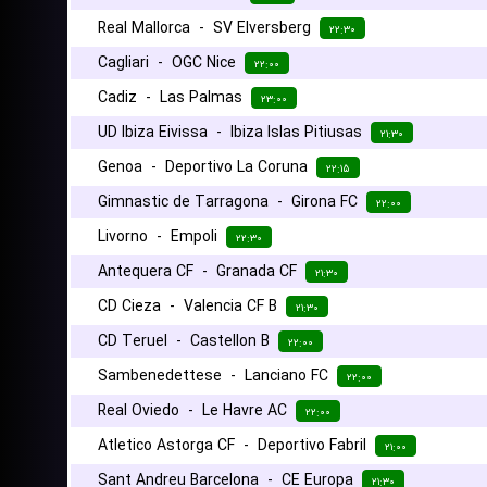
Real Mallorca
-
SV Elversberg
۲۲:۳۰
Cagliari
-
OGC Nice
۲۲:۰۰
Cadiz
-
Las Palmas
۲۳:۰۰
UD Ibiza Eivissa
-
Ibiza Islas Pitiusas
۲۱:۳۰
Genoa
-
Deportivo La Coruna
۲۲:۱۵
Gimnastic de Tarragona
-
Girona FC
۲۲:۰۰
Livorno
-
Empoli
۲۲:۳۰
Antequera CF
-
Granada CF
۲۱:۳۰
CD Cieza
-
Valencia CF B
۲۱:۳۰
CD Teruel
-
Castellon B
۲۲:۰۰
Sambenedettese
-
Lanciano FC
۲۲:۰۰
Real Oviedo
-
Le Havre AC
۲۲:۰۰
Atletico Astorga CF
-
Deportivo Fabril
۲۱:۰۰
Sant Andreu Barcelona
-
CE Europa
۲۱:۳۰