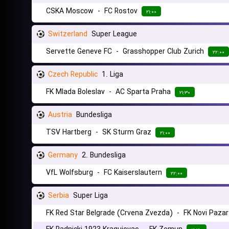
CSKA Moscow
-
FC Rostov
۲۱:۰۰
Switzerland
Super League
Servette Geneve FC
-
Grasshopper Club Zurich
۲۲:۰۰
Czech Republic
1. Liga
FK Mlada Boleslav
-
AC Sparta Praha
۲۱:۳۰
Austria
Bundesliga
TSV Hartberg
-
SK Sturm Graz
۲۱:۰۰
Germany
2. Bundesliga
VfL Wolfsburg
-
FC Kaiserslautern
۲۲:۰۰
Serbia
Super Liga
FK Red Star Belgrade (Crvena Zvezda)
-
FK Novi Pazar