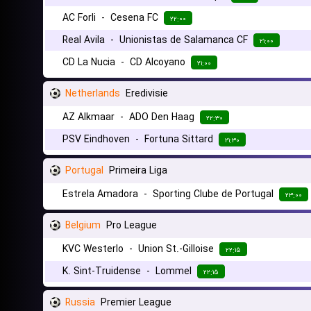
AC Forli
-
Cesena FC
۲۲:۰۰
Real Avila
-
Unionistas de Salamanca CF
۲۱:۰۰
CD La Nucia
-
CD Alcoyano
۲۱:۰۰
Netherlands
Eredivisie
AZ Alkmaar
-
ADO Den Haag
۲۲:۳۰
PSV Eindhoven
-
Fortuna Sittard
۲۱:۳۰
Portugal
Primeira Liga
Estrela Amadora
-
Sporting Clube de Portugal
۲۳:۰۰
Belgium
Pro League
KVC Westerlo
-
Union St.-Gilloise
۲۲:۱۵
K. Sint-Truidense
-
Lommel
۲۲:۱۵
Russia
Premier League