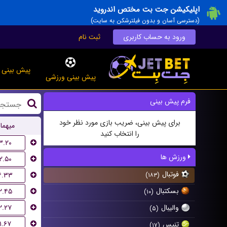
اپلیکیشن جت بت مختص اندروید
(دسترسی آسان و بدون فیلترشکن به سایت)
ورود به حساب کاربری
ثبت نام
پیش بینی ز
پیش بینی ورزشی
فرم پیش بینی
برای پیش بینی، ضریب بازی مورد نظر خود
میهما
را انتخاب کنید
۳.۲۰
ورزش ها
۲.۵۰
فوتبال
۴.۳۳
(۱۸۳)
بسکتبال
۲.۴۵
(۱۰)
۲.۲۷
والیبال
(۵)
۱.۶۷
تنیس
(۱۷)