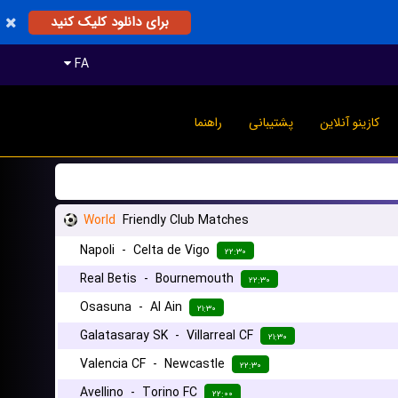
برای دانلود کلیک کنید
FA
کازینو آنلاین
پشتیبانی
راهنما
World
Friendly Club Matches
Napoli
-
Celta de Vigo
۲۲:۳۰
Real Betis
-
Bournemouth
۲۲:۳۰
Osasuna
-
Al Ain
۲۱:۳۰
Galatasaray SK
-
Villarreal CF
۲۱:۳۰
Valencia CF
-
Newcastle
۲۲:۳۰
Avellino
-
Torino FC
۲۲:۰۰