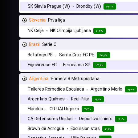
SK Slavia Prague (W)
-
Brondby (W)
۲۲:۰۰
Slovenia
Prva liga
NK Celje
-
NK Olimpija Ljubljana
۲۱:۴۵
Brazil
Serie C
Botafogo PB
-
Santa Cruz FC PE
۲۳:۳۰
Figueirense FC
-
Ferroviaria SP
۲۳:۳۰
Argentina
Primera B Metropolitana
Talleres Remedios Escalada
-
Argentino Merlo
۲۱:۳۰
Argentino Quilmes
-
Real Pilar
۲۱:۳۰
Flandria
-
CD UAI Urquiza
۲۱:۳۰
CA Defensores Unidos
-
Deportivo Liniers
۲۱:۳۰
Brown de Adrogue
-
Excursionistas
۲۱:۳۰