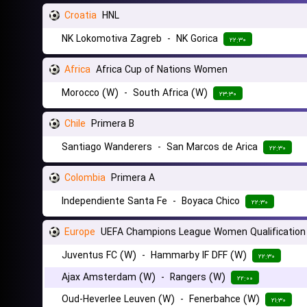
Croatia
HNL
NK Lokomotiva Zagreb
-
NK Gorica
۲۲:۳۰
Africa
Africa Cup of Nations Women
Morocco (W)
-
South Africa (W)
۲۳:۳۰
Chile
Primera B
Santiago Wanderers
-
San Marcos de Arica
۲۲:۳۰
Colombia
Primera A
Independiente Santa Fe
-
Boyaca Chico
۲۲:۳۰
Europe
UEFA Champions League Women Qualification
Juventus FC (W)
-
Hammarby IF DFF (W)
۲۲:۳۰
Ajax Amsterdam (W)
-
Rangers (W)
۲۲:۰۰
Oud-Heverlee Leuven (W)
-
Fenerbahce (W)
۲۱:۳۰