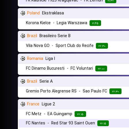
FK Radnicki 1923 Kragujevac
-
FK Zemun
۲۱:۳۰
Poland
Ekstraklasa
Korona Kielce
-
Legia Warszawa
۲۱:۴۵
Brazil
Brasileiro Serie B
Vila Nova GO
-
Sport Club do Recife
۲۲:۳۰
Romania
Liga I
FC Dinamo Bucuresti
-
FC Voluntari
۲۲:۰۰
Brazil
Serie A
Gremio Porto Alegrense RS
-
Sao Paulo FC
۲۲:۳۰
France
Ligue 2
FC Metz
-
EA Guingamp
۲۲:۱۵
FC Nantes
-
Red Star 93 Saint Ouen
۲۲:۱۵