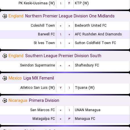
PK Keski-Uusimaa (W)
۱
۴
KTP (W)
England
Northern Premier League Division One Midlands
Coleshill Town
۰
۰
Bedworth United FC
Barwell FC
۱
۰
AFC Rushden And Diamonds
St Ives Town
۱
۰
Sutton Coldfield Town FC
England
Southern League Premier Division South
Swindon Supermarine
۰
۰
Shaftesbury FC
Mexico
Liga MX Femenil
Atletico San Luis (W)
۲
۱
Tijuana (W)
Nicaragua
Primera Division
San Marcos FC
۰
۱
UNAN Managua
Matagalpa FC
۰
۳
Managua FC