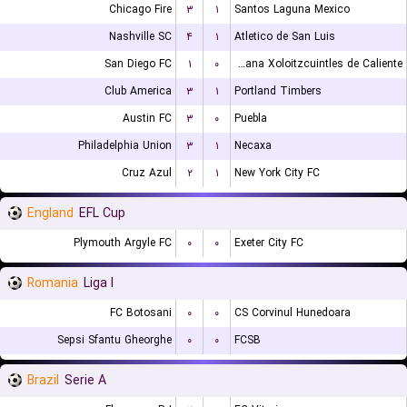
Chicago Fire
۳
۱
Santos Laguna Mexico
Nashville SC
۴
۱
Atletico de San Luis
San Diego FC
۱
۰
Club Tijuana Xoloitzcuintles de Caliente
Club America
۳
۱
Portland Timbers
Austin FC
۳
۰
Puebla
Philadelphia Union
۳
۱
Necaxa
Cruz Azul
۲
۱
New York City FC
England
EFL Cup
Plymouth Argyle FC
۰
۰
Exeter City FC
Romania
Liga I
FC Botosani
۰
۰
CS Corvinul Hunedoara
Sepsi Sfantu Gheorghe
۰
۰
FCSB
Brazil
Serie A