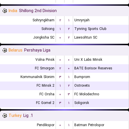
India
Shillong 2nd Division
Sohryngkham
۲
۱
Umrynjah
Sohiong
۱
۲
Tynring Sports Club
Jongksha SC
۰
۲
Lawsohtun SC
Belarus
Pershaya Liga
Volna Pinsk
۰
۰
Uni X Labs Minsk
FC Smorgon
۲
۰
BATE Borisov Reserves
Kommunalnik Slonim
۳
۱
Bumprom
FC Minsk 2
۱
۲
Ostrovets
FC Orsha
۰
۳
FC Molodechno
FC Gomel 2
۳
۱
Soligorsk
Turkey
1. Lig
Pendikspor
۰
۱
Batman Petrolspor