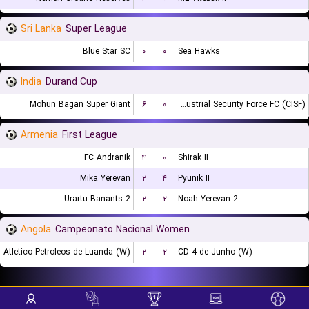
Sri Lanka
Super League
Blue Star SC
۰
۰
Sea Hawks
India
Durand Cup
Mohun Bagan Super Giant
۶
۰
Central Industrial Security Force FC (CISF)
Armenia
First League
FC Andranik
۴
۰
Shirak II
Mika Yerevan
۲
۴
Pyunik II
Urartu Banants 2
۲
۲
Noah Yerevan 2
Angola
Campeonato Nacional Women
Atletico Petroleos de Luanda (W)
۲
۲
CD 4 de Junho (W)