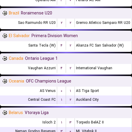
Operario AM
۴
۰
Penarol AC AM
Brazil
Roraimense U20
Sao Raimundo RR U20
۲
۲
Gremio Atletico Sampaio RR U20
El Salvador
Primera Division Women
Santa Tecla (W)
۴
۲
Alianza FC San Salvador (W)
Canada
Ontario League 1
Vaughan Azzurri
۴
۲
International Vaughan
Oceania
OFC Champions League
AS Venus
۰
۱
AS Tiga Sport
Central Coast FC
۱
۲
Auckland City
Belarus
Vtoraya Liga
Isloch 2
۱
۳
Torpedo BelAZ II
Neman Grodno Reserves
۳
۰
ML Vitebsk II