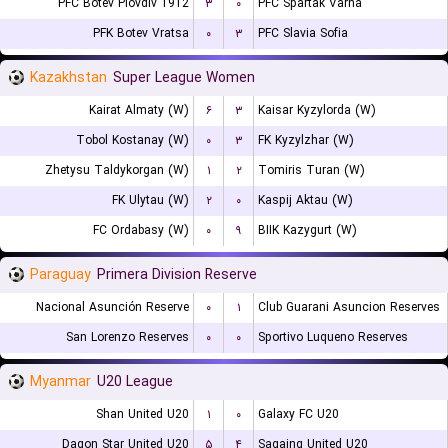
PFC Botev Plovdiv 1912
۳
۰
PFC Spartak Varna
PFK Botev Vratsa
۰
۳
PFC Slavia Sofia
Kazakhstan
Super League Women
Kairat Almaty (W)
۶
۳
Kaisar Kyzylorda (W)
Tobol Kostanay (W)
۰
۳
FK Kyzylzhar (W)
Zhetysu Taldykorgan (W)
۱
۲
Tomiris Turan (W)
FK Ulytau (W)
۲
۰
Kaspij Aktau (W)
FC Ordabasy (W)
۰
۹
BIIK Kazygurt (W)
Paraguay
Primera Division Reserve
Nacional Asunción Reserve
۰
۱
Club Guarani Asuncion Reserves
San Lorenzo Reserves
۰
۰
Sportivo Luqueno Reserves
Myanmar
U20 League
Shan United U20
۱
۰
Galaxy FC U20
Dagon Star United U20
۵
۴
Sagaing United U20