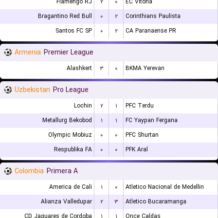
Flamengo RJ
۲
۰
EC Vitoria
Bragantino Red Bull
۰
۲
Corinthians Paulista
Santos FC SP
۰
۲
CA Paranaense PR
Armenia
Premier League
Alashkert
۳
۰
BKMA Yerevan
Uzbekistan
Pro League
Lochin
۲
۱
PFC Terdu
Metallurg Bekobod
۱
۱
FC Yaypan Fergana
Olympic Mobiuz
۰
۰
PFC Shurtan
Respublika FA
۰
۰
PFK Aral
Colombia
Primera A
America de Cali
۱
۰
Atletico Nacional de Medellin
Alianza Valledupar
۲
۳
Atletico Bucaramanga
CD Jaguares de Cordoba
۱
۱
Once Caldas