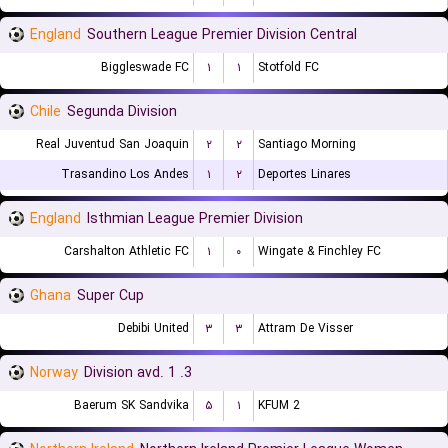
England
Southern League Premier Division Central
Biggleswade FC
۱
۱
Stotfold FC
Chile
Segunda Division
Real Juventud San Joaquin
۲
۲
Santiago Morning
Trasandino Los Andes
۱
۲
Deportes Linares
England
Isthmian League Premier Division
Carshalton Athletic FC
۱
۰
Wingate & Finchley FC
Ghana
Super Cup
Debibi United
۳
۳
Attram De Visser
Norway
3. Division avd. 1
Baerum SK Sandvika
۵
۱
KFUM 2