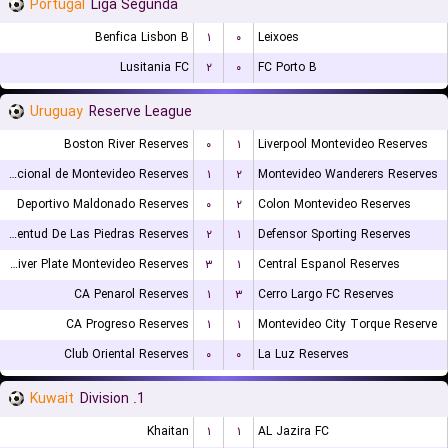
Portugal
Liga Segunda
Benfica Lisbon B
۱
۰
Leixoes
Lusitania FC
۲
۰
FC Porto B
Uruguay
Reserve League
Boston River Reserves
۰
۱
Liverpool Montevideo Reserves
Nacional de Montevideo Reserves
۱
۲
Montevideo Wanderers Reserves
Deportivo Maldonado Reserves
۰
۲
Colon Montevideo Reserves
Juventud De Las Piedras Reserves
۲
۱
Defensor Sporting Reserves
CA River Plate Montevideo Reserves
۳
۱
Central Espanol Reserves
CA Penarol Reserves
۱
۳
Cerro Largo FC Reserves
CA Progreso Reserves
۱
۱
Montevideo City Torque Reserve
Club Oriental Reserves
۰
۰
La Luz Reserves
Kuwait
1. Division
Khaitan
۱
۱
AL Jazira FC