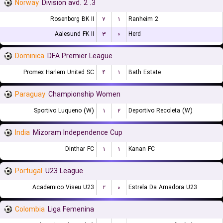
Norway
3. Division avd. 2
Rosenborg BK II
۷
۱
Ranheim 2
Aalesund FK II
۳
۰
Herd
Dominica
DFA Premier League
Promex Harlem United SC
۴
۱
Bath Estate
Paraguay
Championship Women
Sportivo Luqueno (W)
۱
۲
Deportivo Recoleta (W)
India
Mizoram Independence Cup
Dinthar FC
۱
۱
Kanan FC
Portugal
U23 League
Academico Viseu U23
۲
۰
Estrela Da Amadora U23
Colombia
Liga Femenina