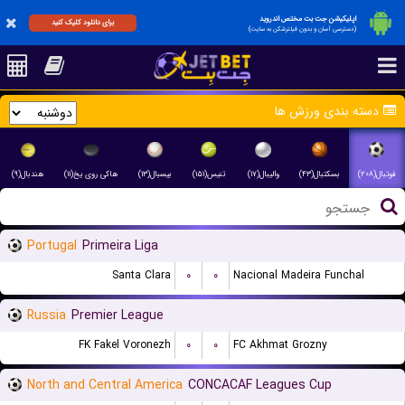
اپلیکیشن جت بت مختص اندروید
برای دانلود کلیک کنید
(دسترسی آسان و بدون فیلترشکن به سایت)
دسته بندی ورزش ها
فوتبال(۲۰۸)
بسکتبال(۴۳)
والیبال(۱۷)
تنیس(۱۵۱)
بیسبال(۱۳)
هاکی روی یخ(۱۱)
هندبال(۹)
Portugal
Primeira Liga
Santa Clara
۰
۰
Nacional Madeira Funchal
Russia
Premier League
FK Fakel Voronezh
۰
۰
FC Akhmat Grozny
North and Central America
CONCACAF Leagues Cup