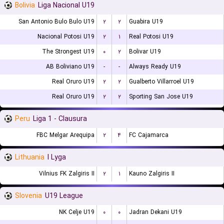
Bolivia
Liga Nacional U19
San Antonio Bulo Bulo U19
۲
۲
Guabira U19
Nacional Potosi U19
۲
۱
Real Potosi U19
The Strongest U19
۰
۲
Bolivar U19
AB Boliviano U19
-
-
Always Ready U19
Real Oruro U19
۲
۲
Gualberto Villarroel U19
Real Oruro U19
۲
۲
Sporting San Jose U19
Peru
Liga 1 - Clausura
FBC Melgar Arequipa
۲
۴
FC Cajamarca
Lithuania
I Lyga
Vilnius FK Zalgiris II
۲
۱
Kauno Zalgiris II
Slovenia
U19 League
NK Celje U19
۰
۰
Jadran Dekani U19