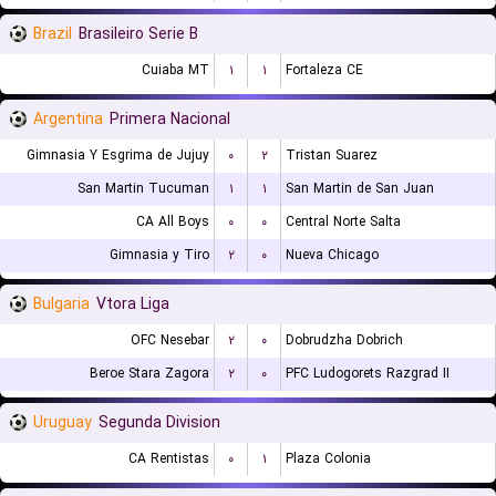
Brazil
Brasileiro Serie B
Cuiaba MT
۱
۱
Fortaleza CE
Argentina
Primera Nacional
Gimnasia Y Esgrima de Jujuy
۰
۲
Tristan Suarez
San Martin Tucuman
۱
۱
San Martin de San Juan
CA All Boys
۰
۰
Central Norte Salta
Gimnasia y Tiro
۲
۰
Nueva Chicago
Bulgaria
Vtora Liga
OFC Nesebar
۲
۰
Dobrudzha Dobrich
Beroe Stara Zagora
۲
۰
PFC Ludogorets Razgrad II
Uruguay
Segunda Division
CA Rentistas
۰
۱
Plaza Colonia