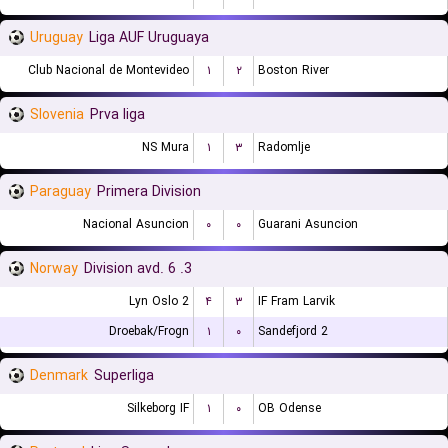
Uruguay
Liga AUF Uruguaya
Club Nacional de Montevideo
۱
۲
Boston River
Slovenia
Prva liga
NS Mura
۱
۳
Radomlje
Paraguay
Primera Division
Nacional Asuncion
۰
۰
Guarani Asuncion
Norway
3. Division avd. 6
Lyn Oslo 2
۴
۳
IF Fram Larvik
Droebak/Frogn
۱
۰
Sandefjord 2
Denmark
Superliga
Silkeborg IF
۱
۰
OB Odense