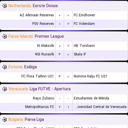
Netherlands
Eerste Divisie
AZ Alkmaar Reserves
۰
۰
FC Eindhoven
PSV Reserves
۱
۲
FC Volendam
Faroe Islands
Premier League
KI Klaksvík
۰
۲
HB Torshavn
NSI Runavík
۴
۰
Skala IF
Estonia
Esiliiga
FC Flora Tallinn U21
۳
۰
Nomme Kalju FC U21
Venezuela
Liga FUTVE - Apertura
Rayo Zuliano
-
-
Estudiantes de Mérida
Metropolitanos FC
۲
۱
Universidad Central de Venezuela
Bulgaria
Parva Liga