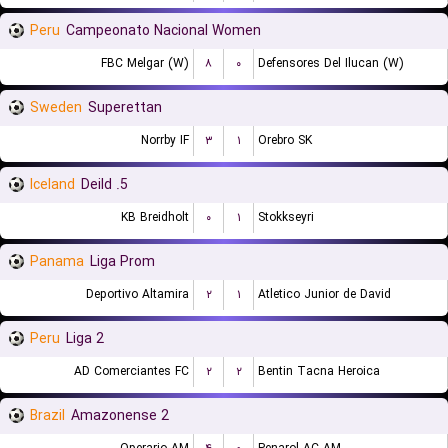
Peru
Campeonato Nacional Women
FBC Melgar (W)
۸
۰
Defensores Del Ilucan (W)
Sweden
Superettan
Norrby IF
۳
۱
Orebro SK
Iceland
5. Deild
KB Breidholt
۰
۱
Stokkseyri
Panama
Liga Prom
Deportivo Altamira
۲
۱
Atletico Junior de David
Peru
Liga 2
AD Comerciantes FC
۲
۲
Bentin Tacna Heroica
Brazil
Amazonense 2