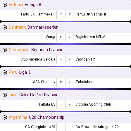
Estonia
Esiliiga B
Tartu JK Tammeka II
۲
۲
Parnu JK Vaprus II
Denmark
Danmarksserien
Vorup
۴
۰
Fuglebakken KFUM
Guatemala
Segunda Division
Club America Salcaja
۰
۰
Cabrican FC
Peru
Liga 3
ASA Chancay
۳
۰
Tahuishco
India
Calcutta 1st Division
Taltala ES
۱
۰
Victoria Sporting Club
Argentina
U20 Championship
CA Colegiales U20
-
-
CA Brown de Adrogue U20