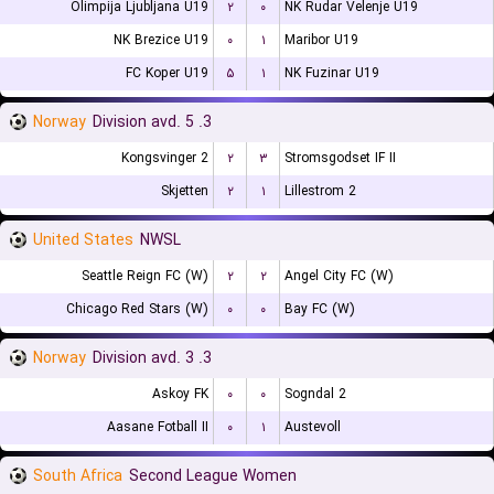
Olimpija Ljubljana U19
۲
۰
NK Rudar Velenje U19
NK Brezice U19
۰
۱
Maribor U19
FC Koper U19
۵
۱
NK Fuzinar U19
Norway
3. Division avd. 5
Kongsvinger 2
۲
۳
Stromsgodset IF II
Skjetten
۲
۱
Lillestrom 2
United States
NWSL
Seattle Reign FC (W)
۲
۲
Angel City FC (W)
Chicago Red Stars (W)
۰
۰
Bay FC (W)
Norway
3. Division avd. 3
Askoy FK
۰
۰
Sogndal 2
Aasane Fotball II
۰
۱
Austevoll
South Africa
Second League Women