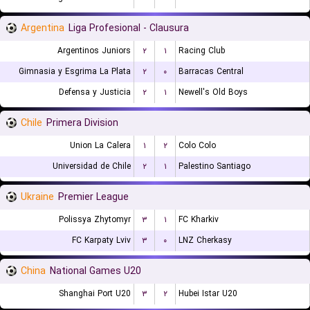
Argentina
Liga Profesional - Clausura
Argentinos Juniors
۲
۱
Racing Club
Gimnasia y Esgrima La Plata
۲
۰
Barracas Central
Defensa y Justicia
۲
۱
Newell's Old Boys
Chile
Primera Division
Union La Calera
۱
۲
Colo Colo
Universidad de Chile
۲
۱
Palestino Santiago
Ukraine
Premier League
Polissya Zhytomyr
۳
۱
FC Kharkiv
FC Karpaty Lviv
۳
۰
LNZ Cherkasy
China
National Games U20
Shanghai Port U20
۳
۲
Hubei Istar U20