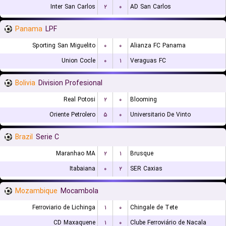
Inter San Carlos
۲
۰
AD San Carlos
Panama
LPF
Sporting San Miguelito
۰
۰
Alianza FC Panama
Union Cocle
۰
۱
Veraguas FC
Bolivia
Division Profesional
Real Potosi
۲
۰
Blooming
Oriente Petrolero
۵
۰
Universitario De Vinto
Brazil
Serie C
Maranhao MA
۲
۱
Brusque
Itabaiana
۰
۲
SER Caxias
Mozambique
Mocambola
Ferroviario de Lichinga
۱
۰
Chingale de Tete
CD Maxaquene
۱
۰
Clube Ferroviário de Nacala