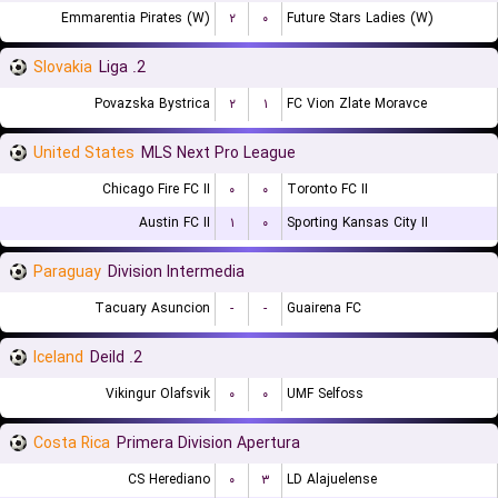
Emmarentia Pirates (W)
۲
۰
Future Stars Ladies (W)
Slovakia
2. Liga
Povazska Bystrica
۲
۱
FC Vion Zlate Moravce
United States
MLS Next Pro League
Chicago Fire FC II
۰
۰
Toronto FC II
Austin FC II
۱
۰
Sporting Kansas City II
Paraguay
Division Intermedia
Tacuary Asuncion
-
-
Guairena FC
Iceland
2. Deild
Vikingur Olafsvik
۰
۰
UMF Selfoss
Costa Rica
Primera Division Apertura
CS Herediano
۰
۳
LD Alajuelense