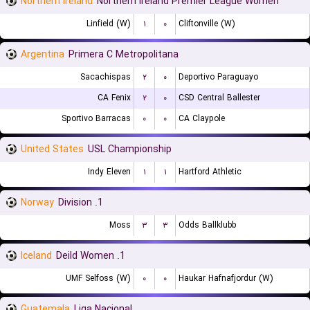
Northern Ireland
Northern Ireland Premier League Women
Linfield (W)
۱
۰
Cliftonville (W)
Argentina
Primera C Metropolitana
Sacachispas
۲
۰
Deportivo Paraguayo
CA Fenix
۲
۰
CSD Central Ballester
Sportivo Barracas
۰
۰
CA Claypole
United States
USL Championship
Indy Eleven
۱
۱
Hartford Athletic
Norway
1. Division
Moss
۳
۳
Odds Ballklubb
Iceland
1. Deild Women
UMF Selfoss (W)
۰
۰
Haukar Hafnafjordur (W)
Guatemala
Liga Nacional