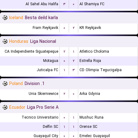
Al Sahel Abu Halifa
۳
۰
Al Shamiya FC
Iceland
Besta deild karla
Fram Reykjavik
۰
۲
KR Reykjavik
Honduras
Liga Nacional
CA Independiente Siguatepeque
۲
۱
Atletico Choloma
Motagua
۰
۲
Estrella Roja
Juticalpa FC
۱
۳
CD Olimpia Tegucigalpa
Poland
1. Division
Unia Skierniewice
۲
۰
Arka Gdynia
Ecuador
Liga Pro Serie A
Tecnico Universitario
۰
۱
Mushuc Runa
Delfin SC
۱
۱
Orense SC
Guayaquil City
۰
۰
Emelec Guayaquil