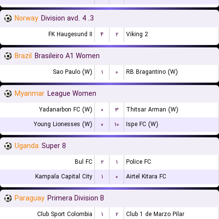
Norway
3. Division avd. 4
FK Haugesund II
۴
۲
Viking 2
Brazil
Brasileiro A1 Women
Sao Paulo (W)
۱
۰
RB Bragantino (W)
Myanmar
League Women
Yadanarbon FC (W)
۰
۳
Thitsar Arman (W)
Young Lionesses (W)
۰
۱۰
Ispe FC (W)
Uganda
Super 8
Bul FC
۲
۱
Police FC
Kampala Capital City
۱
۰
Airtel Kitara FC
Paraguay
Primera Division B
Club Sport Colombia
۱
۲
Club 1 de Marzo Pilar