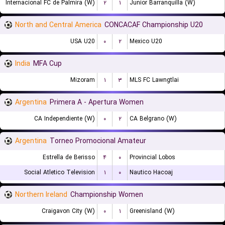
Internacional FC de Palmira (W)
۲
۱
Junior Barranquilla (W)
North and Central America
CONCACAF Championship U20
USA U20
۰
۲
Mexico U20
India
MFA Cup
Mizoram
۱
۳
MLS FC Lawngtlai
Argentina
Primera A - Apertura Women
CA Independiente (W)
۰
۲
CA Belgrano (W)
Argentina
Torneo Promocional Amateur
Estrella de Berisso
۴
۰
Provincial Lobos
Social Atletico Television
۱
۰
Nautico Hacoaj
Northern Ireland
Championship Women
Craigavon City (W)
۰
۱
Greenisland (W)