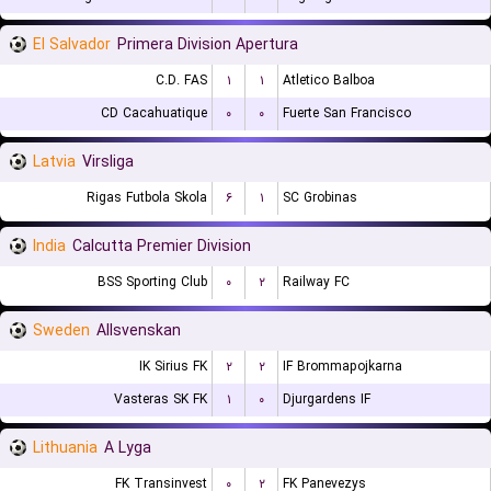
El Salvador
Primera Division Apertura
C.D. FAS
۱
۱
Atletico Balboa
CD Cacahuatique
۰
۰
Fuerte San Francisco
Latvia
Virsliga
Rigas Futbola Skola
۶
۱
SC Grobinas
India
Calcutta Premier Division
BSS Sporting Club
۰
۲
Railway FC
Sweden
Allsvenskan
IK Sirius FK
۲
۲
IF Brommapojkarna
Vasteras SK FK
۱
۰
Djurgardens IF
Lithuania
A Lyga
FK Transinvest
۰
۲
FK Panevezys