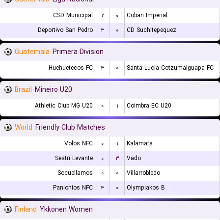
CSD Municipal
۲
۰
Coban Imperial
Deportivo San Pedro
۳
۰
CD Suchitepequez
Guatemala
Primera Division
Huehuetecos FC
۳
۰
Santa Lucia Cotzumalguapa FC
Brazil
Mineiro U20
Athletic Club MG U20
۰
۱
Coimbra EC U20
World
Friendly Club Matches
Volos NFC
۰
۱
Kalamata
Sestri Levante
۰
۳
Vado
Socuellamos
۰
۰
Villarrobledo
Panionios NFC
۳
۰
Olympiakos B
Finland
Ykkonen Women