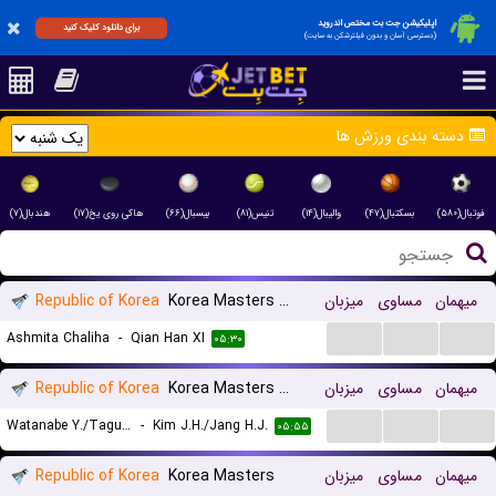
اپلیکیشن جت بت مختص اندروید
برای دانلود کلیک کنید
(دسترسی آسان و بدون فیلترشکن به سایت)
دسته بندی ورزش ها
فوتبال(۵۸۰)
بسکتبال(۴۷)
والیبال(۱۴)
تنیس(۸۱)
بیسبال(۶۶)
هاکی روی یخ(۱۷)
هندبال(۷)
میهمان
مساوی
میزبان
Korea Masters Women
Republic of Korea
...
...
...
Ashmita Chaliha
-
Qian Han XI
۰۵:۳۰
میهمان
مساوی
میزبان
Korea Masters Mixed Doubles
Republic of Korea
...
...
...
Watanabe Y./Taguchi M.
-
Kim J.H./Jang H.J.
۰۵:۵۵
میهمان
مساوی
میزبان
Korea Masters
Republic of Korea