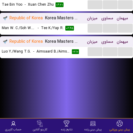
...
...
...
Tae Bin Yoo
-
Xuan Chen Zhu
۰۶:۲۰
میهمان
مساوی
میزبان
Korea Masters Doubles
Republic of Korea
...
...
...
Man W. C./Soh W. Y.
-
Tee K./Yap R.
۰۶:۴۵
میهمان
مساوی
میزبان
Korea Masters Women Doubles
Republic of Korea
...
...
...
Luo Y./Wang T.G.
-
Aimsaard B./Aimsaard N.
۰۷:۱۰
پیش بینی ورزشی
پیش بینی زنده
نتایج زنده
کازینو آنلاین
حساب کاربری