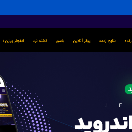
نده
نتایج زنده
پوکر آنلاین
پاسور
تخته نرد
انفجار ورژن ۱