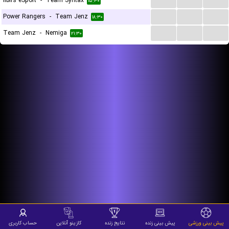
Ilbirs eSport
-
Team Syntax
۱۵:۳۰
...
...
...
Power Rangers
-
Team Jenz
۱۸:۳۰
...
...
...
Team Jenz
-
Nemiga
۲۱:۳۰
پیش بینی ورزشی
پیش بینی زنده
نتایج زنده
کازینو آنلاین
حساب کاربری