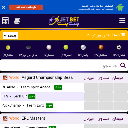
اپلیکیشن جت بت مختص اندروید
برای دانلود کلیک کنید
(دسترسی آسان و بدون فیلترشکن به سایت)
دسته بندی ورزش ها
فوتبال(۲۹۶)
بسکتبال(۲۷)
والیبال(۱۲)
تنیس(۱۴۹)
بیسبال(۷)
هاکی روی یخ(۱۸)
هندبال(۹)
میهمان
مساوی
میزبان
Asgard Championship Season
World
...
...
...
RE.Arise
-
Team Spirit Academy
۱۵:۳۰
...
...
...
FTS
-
Level UP
۱۸:۳۰
...
...
...
PuckChamp
-
Team Lynx
۲۱:۳۰
میهمان
مساوی
میزبان
EPL Masters
World
...
...
...