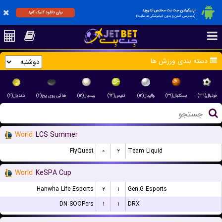
اپلیکیشن جت بت مختص اندروید
برای دانلود کلیک کنید
(دسترسی آسان و بدون فیلترشکن به سایت)
دسته بندی ورزش ها
فوتبال(۱۴۹)
بسکتبال(۳۹)
والیبال(۱۳)
تنیس(۹۴)
بیسبال(۱۳)
هاکی روی یخ(۶)
هندبال(۶)
World
LCS Summer
FlyQuest
۰
۲
Team Liquid
World
KeSPA Cup
Hanwha Life Esports
۲
۱
Gen.G Esports
DN SOOPers
۱
۱
DRX