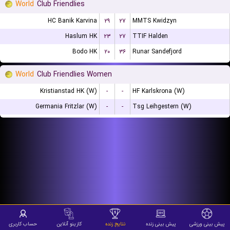
World
Club Friendlies
HC Banik Karvina
۲۹
۲۷
MMTS Kwidzyn
Haslum HK
۲۳
۲۷
TTIF Halden
Bodo HK
۲۰
۳۶
Runar Sandefjord
World
Club Friendlies Women
Kristianstad HK (W)
-
-
HF Karlskrona (W)
Germania Fritzlar (W)
-
-
Tsg Leihgestern (W)
پیش بینی ورزشی
پیش بینی زنده
نتایج زنده
کازینو آنلاین
حساب کاربری