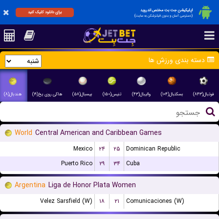
اپلیکیشن جت بت مختص اندروید
برای دانلود کلیک کنید
(دسترسی آسان و بدون فیلترشکن به سایت)
دسته بندی ورزش ها
فوتبال(۸۴۳)
بسکتبال(۱۰۴)
والیبال(۴۳)
تنیس(۱۵۰)
بیسبال(۵۸)
هاکی روی یخ(۱۹)
هندبال(۸)
World
Central American and Caribbean Games
Mexico
۲۴
۲۵
Dominican Republic
Puerto Rico
۲۹
۳۴
Cuba
Argentina
Liga de Honor Plata Women
Velez Sarsfield (W)
۱۸
۲۱
Comunicaciones (W)