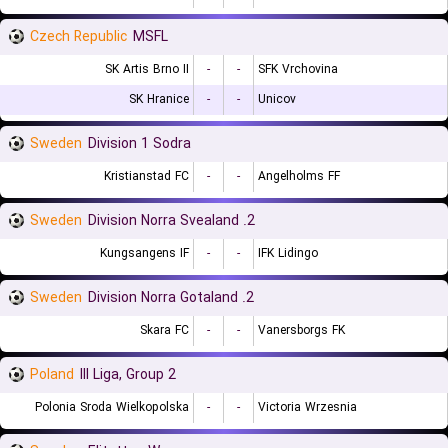
Czech Republic
MSFL
SK Artis Brno II
-
-
SFK Vrchovina
SK Hranice
-
-
Unicov
Sweden
Division 1 Sodra
Kristianstad FC
-
-
Angelholms FF
Sweden
2. Division Norra Svealand
Kungsangens IF
-
-
IFK Lidingo
Sweden
2. Division Norra Gotaland
Skara FC
-
-
Vanersborgs FK
Poland
III Liga, Group 2
Polonia Sroda Wielkopolska
-
-
Victoria Wrzesnia