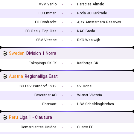
VVV Venlo
-
-
Heracles Almelo
FC Emmen
-
-
Roda JC Kerkrade
FC Dordrecht
-
-
Ajax Amsterdam Reserves
FC Oss / Top Oss
-
-
NAC Breda
SBV Vitesse
-
-
RKC Waalwijk
Sweden
Division 1 Norra
Enkopings SK FK
-
-
Karlbergs BK
Austria
Regionalliga East
SC ESV Parndorf 1919
-
-
SV Donau
Favoritner AC
-
-
Wiener Viktoria
Oberwart
-
-
USV Scheiblingkirchen
Peru
Liga 1 - Clausura
Comerciantes Unidos
-
-
Cusco FC