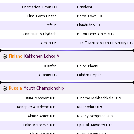
Caernarfon Town FC
-
-
Penybont
Flint Town United
-
-
Barry Town FC
Trefelin
-
-
Llandudno FC
Cambrian & Clydach
-
-
Briton Ferry Athletic FC
Airbus UK
-
-
Cardiff Metropolitan University F.C.
Finland
Kakkonen Lohko A
FC Kiffen
-
-
Union Plaani
Atlantis FC
-
-
Lahden Reipas
Russia
Youth Championship
CSKA Moscow U19
-
-
Dinamo Makhachkala U19
Konoplev Academy U19
-
-
Krasnodar U19
Almaz Antey U19
-
-
Nizhny Novgorod U19
Fakel Voronezh U19
-
-
Spartak Moscow U19