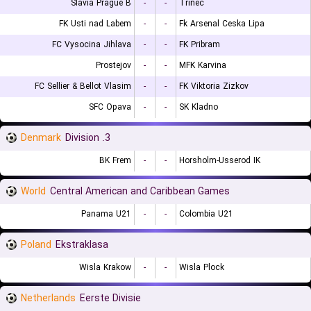
Slavia Prague B
-
-
Trinec
FK Usti nad Labem
-
-
Fk Arsenal Ceska Lipa
FC Vysocina Jihlava
-
-
FK Pribram
Prostejov
-
-
MFK Karvina
FC Sellier & Bellot Vlasim
-
-
FK Viktoria Zizkov
SFC Opava
-
-
SK Kladno
Denmark
3. Division
BK Frem
-
-
Horsholm-Usserod IK
World
Central American and Caribbean Games
Panama U21
-
-
Colombia U21
Poland
Ekstraklasa
Wisla Krakow
-
-
Wisla Plock
Netherlands
Eerste Divisie