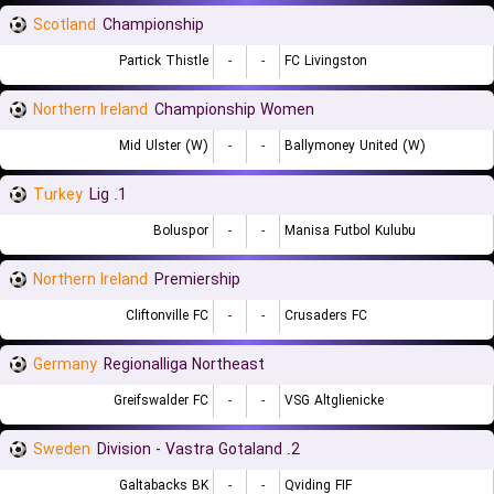
Scotland
Championship
Partick Thistle
-
-
FC Livingston
Northern Ireland
Championship Women
Mid Ulster (W)
-
-
Ballymoney United (W)
Turkey
1. Lig
Boluspor
-
-
Manisa Futbol Kulubu
Northern Ireland
Premiership
Cliftonville FC
-
-
Crusaders FC
Germany
Regionalliga Northeast
Greifswalder FC
-
-
VSG Altglienicke
Sweden
2. Division - Vastra Gotaland
Galtabacks BK
-
-
Qviding FIF