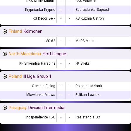
DKS Dobre Miasto
-
-
GKS Wikielec
Krypnianka Krypno
-
-
Supraslanka Suprasl
KS Decor Belk
-
-
KS Kuznia Ustron
Finland
Kolmonen
VG-62
-
-
MaPS Masku
North Macedonia
First League
KF Shkendija Haracine
-
-
FK Sileks
Poland
III Liga, Group 1
Olimpia Elblag
-
-
Polonia Lidzbark
Mlawianka Mlawa
-
-
Pelikan Lowicz
Paraguay
Division Intermedia
Independiente FBC
-
-
Resistencia SC