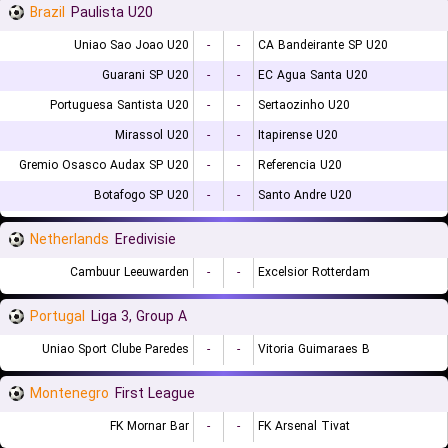
Brazil
Paulista U20
Uniao Sao Joao U20
-
-
CA Bandeirante SP U20
Guarani SP U20
-
-
EC Agua Santa U20
Portuguesa Santista U20
-
-
Sertaozinho U20
Mirassol U20
-
-
Itapirense U20
Gremio Osasco Audax SP U20
-
-
Referencia U20
Botafogo SP U20
-
-
Santo Andre U20
Netherlands
Eredivisie
Cambuur Leeuwarden
-
-
Excelsior Rotterdam
Portugal
Liga 3, Group A
Uniao Sport Clube Paredes
-
-
Vitoria Guimaraes B
Montenegro
First League
FK Mornar Bar
-
-
FK Arsenal Tivat