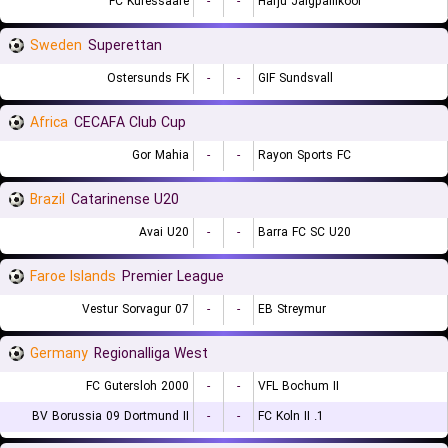
FC Kuressaare
-
-
Harju Jalgpallikool
Sweden
Superettan
Ostersunds FK
-
-
GIF Sundsvall
Africa
CECAFA Club Cup
Gor Mahia
-
-
Rayon Sports FC
Brazil
Catarinense U20
Avai U20
-
-
Barra FC SC U20
Faroe Islands
Premier League
07 Vestur Sorvagur
-
-
EB Streymur
Germany
Regionalliga West
FC Gutersloh 2000
-
-
VFL Bochum II
BV Borussia 09 Dortmund II
-
-
1. FC Koln II