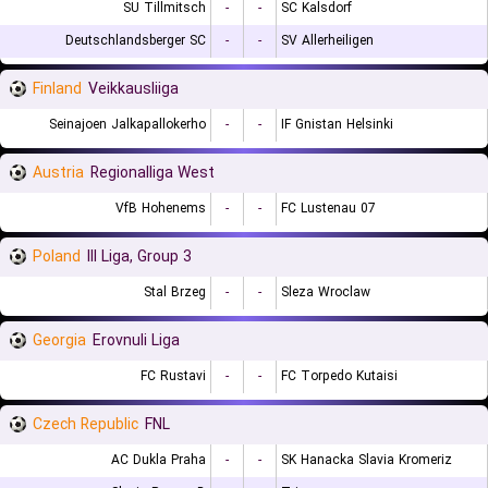
SU Tillmitsch
-
-
SC Kalsdorf
Deutschlandsberger SC
-
-
SV Allerheiligen
Finland
Veikkausliiga
Seinajoen Jalkapallokerho
-
-
IF Gnistan Helsinki
Austria
Regionalliga West
VfB Hohenems
-
-
FC Lustenau 07
Poland
III Liga, Group 3
Stal Brzeg
-
-
Sleza Wroclaw
Georgia
Erovnuli Liga
FC Rustavi
-
-
FC Torpedo Kutaisi
Czech Republic
FNL
AC Dukla Praha
-
-
SK Hanacka Slavia Kromeriz