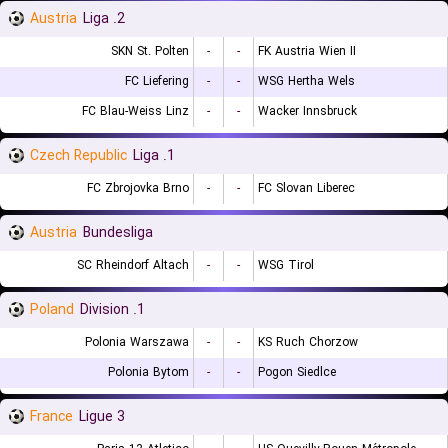
Austria
2. Liga
SKN St. Polten
-
-
FK Austria Wien II
FC Liefering
-
-
WSG Hertha Wels
FC Blau-Weiss Linz
-
-
Wacker Innsbruck
Czech Republic
1. Liga
FC Zbrojovka Brno
-
-
FC Slovan Liberec
Austria
Bundesliga
SC Rheindorf Altach
-
-
WSG Tirol
Poland
1. Division
Polonia Warszawa
-
-
KS Ruch Chorzow
Polonia Bytom
-
-
Pogon Siedlce
France
Ligue 3