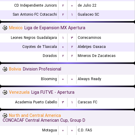
CD Independiente Juniors
۲
۰
22 de Julio
San Antonio FC Cotacachi
۲
۱
Gualaceo SC
Mexico
Liga de Expansion MX Apertura
Leones Negros Guadalajara
۱
۳
Correcaminos
Coyotes de Tlaxcala
۰
۲
Alebrijes Oaxaca
Dorados
۲
۲
Mineros De Zacatecas
Bolivia
Division Profesional
Blooming
۰
۰
Always Ready
Venezuela
Liga FUTVE - Apertura
Academia Puerto Cabello
۳
۱
Caracas FC
North and Central America
CONCACAF Central American Cup, Group D
Motagua
۰
۰
C.D. FAS