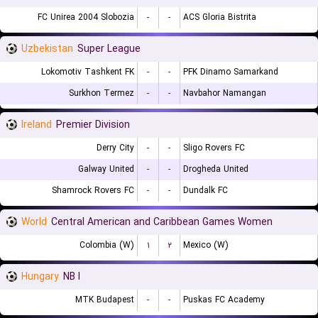
FC Unirea 2004 Slobozia
-
-
ACS Gloria Bistrita
Uzbekistan
Super League
Lokomotiv Tashkent FK
-
-
PFK Dinamo Samarkand
Surkhon Termez
-
-
Navbahor Namangan
Ireland
Premier Division
Derry City
-
-
Sligo Rovers FC
Galway United
-
-
Drogheda United
Shamrock Rovers FC
-
-
Dundalk FC
World
Central American and Caribbean Games Women
Colombia (W)
۱
۲
Mexico (W)
Hungary
NB I
MTK Budapest
-
-
Puskas FC Academy