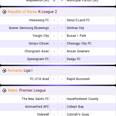
Alajuelense (W)
۵
۰
Municipal Pococi (W)
Republic of Korea
K-League 2
Hwaseong FC
-
-
Seoul E-Land FC
Suwon Samsung Bluewings
-
-
Gimhae City
Yongin City
-
-
Busan I. Park
Gimpo Citizen
-
-
Cheongju City FC
Chungnam Asan
-
-
Ansan Greeners
Gyeongnam FC
-
-
Daegu FC
Romania
Liga I
FC UTA Arad
-
-
Rapid Bucuresti
Wales
Premier League
The New Saints FC
-
-
Haverfordwest County
Ammanford AFC
-
-
Colwyn Bay
Holywell
-
-
Connah's Quay