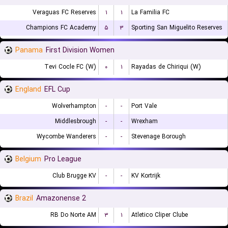
Veraguas FC Reserves
۱
۱
La Familia FC
Champions FC Academy
۵
۳
Sporting San Miguelito Reserves
Panama
First Division Women
Tevi Cocle FC (W)
۰
۱
Rayadas de Chiriqui (W)
England
EFL Cup
Wolverhampton
-
-
Port Vale
Middlesbrough
-
-
Wrexham
Wycombe Wanderers
-
-
Stevenage Borough
Belgium
Pro League
Club Brugge KV
-
-
KV Kortrijk
Brazil
Amazonense 2
RB Do Norte AM
۳
۱
Atletico Cliper Clube