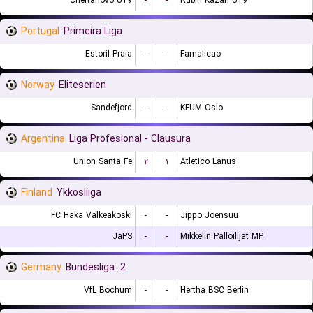
Chertanovo U19
-
-
Rubin Kazan U19
Portugal
Primeira Liga
Estoril Praia
-
-
Famalicao
Norway
Eliteserien
Sandefjord
-
-
KFUM Oslo
Argentina
Liga Profesional - Clausura
Union Santa Fe
۲
۱
Atletico Lanus
Finland
Ykkosliiga
FC Haka Valkeakoski
-
-
Jippo Joensuu
JaPS
-
-
Mikkelin Palloilijat MP
Germany
2. Bundesliga
VfL Bochum
-
-
Hertha BSC Berlin