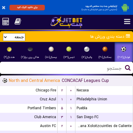
اپلیکیشن جت بت مختص اندروید
برای دانلود کلیک کنید
(دسترسی آسان و بدون فیلترشکن به سایت)
دسته بندی ورزش ها
فوتبال(۲۰۷)
بسکتبال(۴۰)
والیبال(۱۶)
تنیس(۱۲۹)
بیسبال(۵۰)
هاکی روی یخ(۲)
هندبال(۴)
North and Central America
CONCACAF Leagues Cup
Chicago Fire
۲
۰
Necaxa
Cruz Azul
۱
۰
Philadelphia Union
Portland Timbers
۵
۱
Puebla
Club America
۳
۱
San Diego FC
Austin FC
۲
۰
Club Tijuana Xoloitzcuintles de Caliente