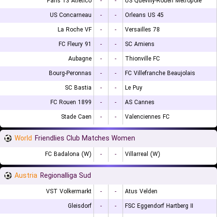
Paris 13 Atletico
-
-
US Quevilly-Rouen Métropole
US Concarneau
-
-
Orleans US 45
La Roche VF
-
-
Versailles 78
FC Fleury 91
-
-
SC Amiens
Aubagne
-
-
Thionville FC
Bourg-Peronnas
-
-
FC Villefranche Beaujolais
SC Bastia
-
-
Le Puy
FC Rouen 1899
-
-
AS Cannes
Stade Caen
-
-
Valenciennes FC
World
Friendlies Club Matches Women
FC Badalona (W)
-
-
Villarreal (W)
Austria
Regionalliga Sud
VST Volkermarkt
-
-
Atus Velden
Gleisdorf
-
-
FSC Eggendorf Hartberg II