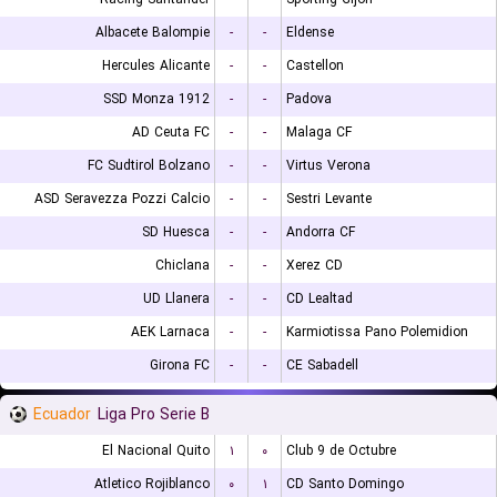
Albacete Balompie
-
-
Eldense
Hercules Alicante
-
-
Castellon
SSD Monza 1912
-
-
Padova
AD Ceuta FC
-
-
Malaga CF
FC Sudtirol Bolzano
-
-
Virtus Verona
ASD Seravezza Pozzi Calcio
-
-
Sestri Levante
SD Huesca
-
-
Andorra CF
Chiclana
-
-
Xerez CD
UD Llanera
-
-
CD Lealtad
AEK Larnaca
-
-
Karmiotissa Pano Polemidion
Girona FC
-
-
CE Sabadell
Ecuador
Liga Pro Serie B
El Nacional Quito
۱
۰
Club 9 de Octubre
Atletico Rojiblanco
۰
۱
CD Santo Domingo