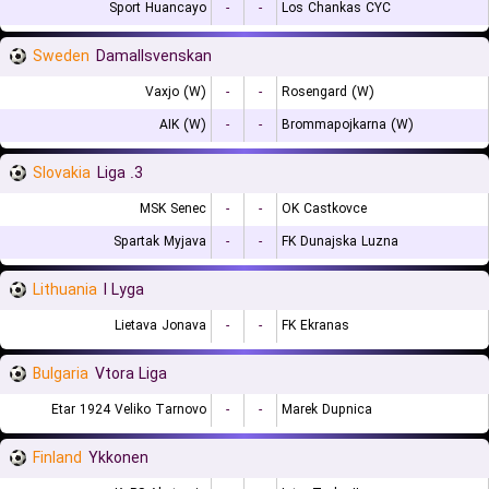
Sport Huancayo
-
-
Los Chankas CYC
Sweden
Damallsvenskan
Vaxjo (W)
-
-
Rosengard (W)
AIK (W)
-
-
Brommapojkarna (W)
Slovakia
3. Liga
MSK Senec
-
-
OK Castkovce
Spartak Myjava
-
-
FK Dunajska Luzna
Lithuania
I Lyga
Lietava Jonava
-
-
FK Ekranas
Bulgaria
Vtora Liga
Etar 1924 Veliko Tarnovo
-
-
Marek Dupnica
Finland
Ykkonen