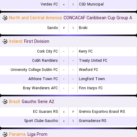
Verdes FC
۰
۱
CSD Municipal
North and Central America
CONCACAF Caribbean Cup Group A
Sando
۲
۱
Broki
Ireland
First Division
Cork City FC
-
-
Kerry FC
Cobh Ramblers
-
-
Treaty United FC
University College Dublin FC
-
-
Wexford FC
Athlone Town FC
-
-
Longford Town
Bray Wanderers AFC
-
-
Finn Harps FC
Brazil
Gaucho Serie A2
EC Guarani RS
۰
۲
Gremio Esportivo Brasil RS
Sport Clube Gaucho
۰
۱
Gramadense RS
Panama
Liga Prom