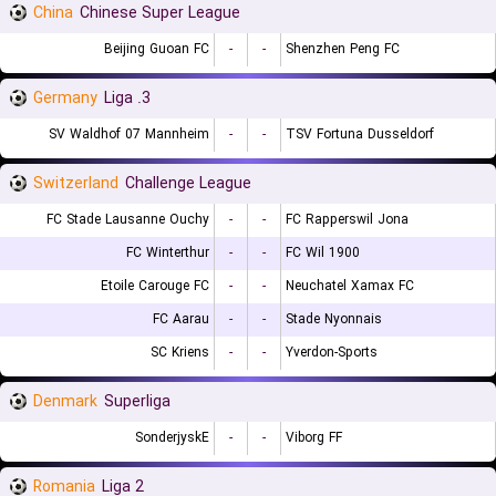
China
Chinese Super League
Beijing Guoan FC
-
-
Shenzhen Peng FC
Germany
3. Liga
SV Waldhof 07 Mannheim
-
-
TSV Fortuna Dusseldorf
Switzerland
Challenge League
FC Stade Lausanne Ouchy
-
-
FC Rapperswil Jona
FC Winterthur
-
-
FC Wil 1900
Etoile Carouge FC
-
-
Neuchatel Xamax FC
FC Aarau
-
-
Stade Nyonnais
SC Kriens
-
-
Yverdon-Sports
Denmark
Superliga
SonderjyskE
-
-
Viborg FF
Romania
Liga 2