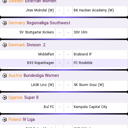
Sweden
Elitettan Women
Jitex Molndal (W)
-
-
BK Hacken Academy (W)
Germany
Regionalliga Southwest
SV Stuttgarter Kickers
-
-
SSV Ulm
Denmark
2. Division
Middelfart
-
-
Brabrand IF
B93 Kopenhagen
-
-
FC Roskilde
Austria
Bundesliga Women
LASK Linz (W)
-
-
SK Sturm Graz (W)
Uganda
Super 8
Bul FC
-
-
Kampala Capital City
Poland
IV Liga