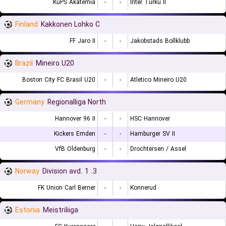
KuPS Akatemia
-
-
Inter Turku II
Finland
Kakkonen Lohko C
FF Jaro II
-
-
Jakobstads Bollklubb
Brazil
Mineiro U20
Boston City FC Brasil U20
-
-
Atletico Mineiro U20
Germany
Regionalliga North
Hannover 96 II
-
-
HSC Hannover
Kickers Emden
-
-
Hamburger SV II
VfB Oldenburg
-
-
Drochtersen / Assel
Norway
3. Division avd. 1
FK Union Carl Berner
-
-
Konnerud
Estonia
Meistriliiga