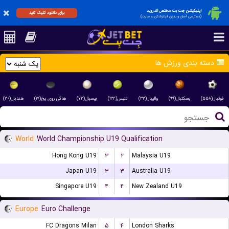
اپلیکیشن جت بت مختص اندروید
برای دانلود کلیک کنید
(دسترسی آسان و بدون فیلترشکن به سایت)
دسته بندی ورزش ها
فوتبال(۵۵۸)
بسکتبال(۹۹)
والیبال(۳۲)
تنیس(۱۳۲)
بیسبال(۷۳)
هاکی روی یخ(۱۷)
هندبال(۲۰)
World
World Championship U19 Qualification
Hong Kong U19
۳
۲
Malaysia U19
Japan U19
۳
۳
Australia U19
Singapore U19
۴
۴
New Zealand U19
Europe
Euro Challenge
FC Dragons Milan
۵
۴
London Sharks