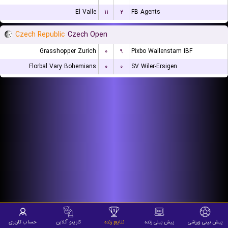
El Valle
۱۱
۲
FB Agents
Czech Republic
Czech Open
Grasshopper Zurich
۰
۹
Pixbo Wallenstam IBF
Florbal Vary Bohemians
۰
۰
SV Wiler-Ersigen
پیش بینی ورزشی
پیش بینی زنده
نتایج زنده
کازینو آنلاین
حساب کاربری