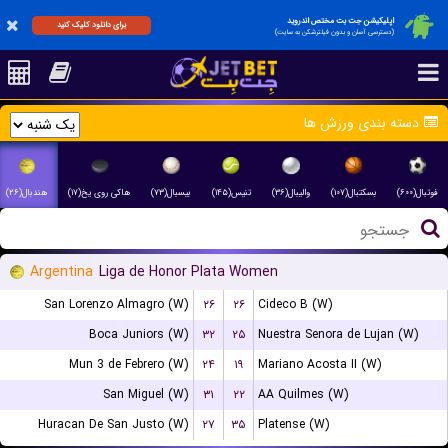
اپلیکیشن جت بت مختص اندروید
برای دانلود کلیک کنید
(دسترسی آسان و بدون فیلترشکن به سایت)
دسته بندی ورزش ها
فوتبال(۶۰۰)
بسکتبال(۱۰۷)
والیبال(۳۶)
تنیس(۱۴۵)
بیسبال(۷۳)
هاکی روی یخ(۱۷)
هندبال(۲۶)
Argentina
Liga de Honor Plata Women
San Lorenzo Almagro (W)
۲۶
۲۶
Cideco B (W)
Boca Juniors (W)
۳۲
۲۵
Nuestra Senora de Lujan (W)
Mun 3 de Febrero (W)
۲۴
۱۹
Mariano Acosta II (W)
San Miguel (W)
۳۱
۲۲
AA Quilmes (W)
Huracan De San Justo (W)
۲۷
۳۵
Platense (W)