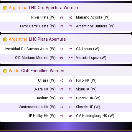
Argentina
LHD Oro Apertura Women
River Plate (W)
۳۱
۲۵
Mariano Acosta (W)
Ferro Carril Oeste (W)
۳۴
۲۷
Argentinos Juniors (W)
Argentina
LHC Plata Apertura
Universidad De Buenos Aires (W)
۲۸
۲۳
CA Lanus (W)
CID Mariano Moreno (W)
۳۱
۳۳
Vicente Lopez (W)
World
Club Friendlies Women
Utleira (W)
۲۵
۳۱
Follo HK (W)
Skara HK (W)
۳۴
۱۹
Skuru IK (W)
Haslum (W)
۳۱
۲۷
Gjoevik HK (W)
Vasteraasirsta HK (W)
۲۵
۲۲
Skovde HF (W)
IF Hallby HK (W)
۱۹
۱۳
OV Helsingborg HK (W)