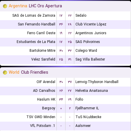
Argentina
LHC Oro Apertura
SAG de Lomas de Zamora
۱۷
۲۲
Sedalo
San Fernando Handball
۳۶
۲۸
Club Vicente López
Ferro Carril Oeste
۱۹
۲۲
Argentinos Juniors
Estudiantes de La Plata
۱۷
۲۵
SAG Polvorines
Bartolome Mitre
۳۰
۳۲
Colegio Ward
Velez Sarsfield
۲۵
۳۱
Sag Villa Ballester
World
Club Friendlies
OIF Arendal
۳۰
۳۷
Lemvig-Thyboron Handball
AD Carvalhos
۲۶
۲۷
Helvetia Anaitasuna
Haslum HK
۳۴
۲۹
Follo
Bergsoy
۰
۲
Fjellhammer IL
TSV GWD Minden
-
-
TuS N-Lubbecke
1. VfL Potsdam
-
-
Aalsmeer