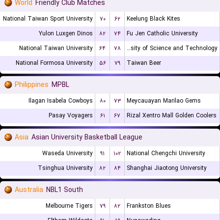
World
Friendly Club Matches
National Taiwan Sport University
۷۰
۶۲
Keelung Black Kites
Yulon Luxgen Dinos
۸۲
۷۴
Fu Jen Catholic University
National Taiwan University
۶۴
۷۸
Chien Hsin University of Science and Technology
National Formosa University
۵۶
۷۹
Taiwan Beer
Philippines
MPBL
Ilagan Isabela Cowboys
۸۰
۷۳
Meycauayan Marilao Gems
Pasay Voyagers
۶۱
۶۷
Rizal Xentro Mall Golden Coolers
Asia
Asian University Basketball League
Waseda University
۹۱
۱۰۲
National Chengchi University
Tsinghua University
۸۲
۸۴
Shanghai Jiaotong University
Australia
NBL1 South
Melbourne Tigers
۷۹
۸۲
Frankston Blues