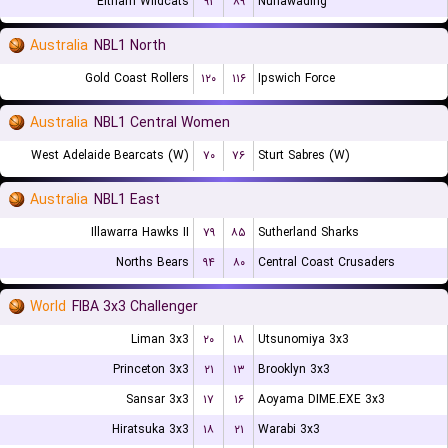
Eltham Wildcats
۹۱
۸۹
Nunawading
Australia
NBL1 North
Gold Coast Rollers
۱۲۰
۱۱۶
Ipswich Force
Australia
NBL1 Central Women
West Adelaide Bearcats (W)
۷۰
۷۶
Sturt Sabres (W)
Australia
NBL1 East
Illawarra Hawks II
۷۹
۸۵
Sutherland Sharks
Norths Bears
۹۴
۸۰
Central Coast Crusaders
World
FIBA 3x3 Challenger
Liman 3x3
۲۰
۱۸
Utsunomiya 3x3
Princeton 3x3
۲۱
۱۳
Brooklyn 3x3
Sansar 3x3
۱۷
۱۶
Aoyama DIME.EXE 3x3
Hiratsuka 3x3
۱۸
۲۱
Warabi 3x3