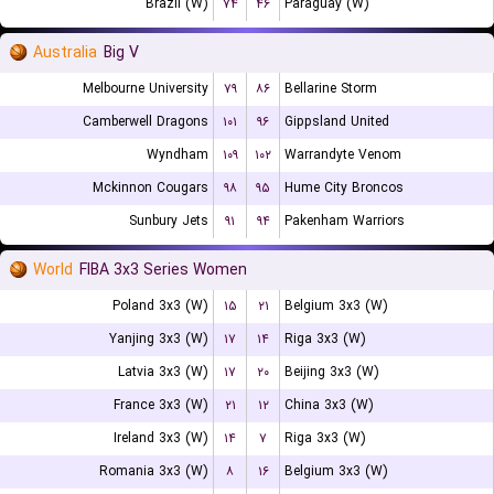
Brazil (W)
۷۴
۴۶
Paraguay (W)
Australia
Big V
Melbourne University
۷۹
۸۶
Bellarine Storm
Camberwell Dragons
۱۰۱
۹۶
Gippsland United
Wyndham
۱۰۹
۱۰۲
Warrandyte Venom
Mckinnon Cougars
۹۸
۹۵
Hume City Broncos
Sunbury Jets
۹۱
۹۴
Pakenham Warriors
World
FIBA 3x3 Series Women
Poland 3x3 (W)
۱۵
۲۱
Belgium 3x3 (W)
Yanjing 3x3 (W)
۱۷
۱۴
Riga 3x3 (W)
Latvia 3x3 (W)
۱۷
۲۰
Beijing 3x3 (W)
France 3x3 (W)
۲۱
۱۲
China 3x3 (W)
Ireland 3x3 (W)
۱۴
۷
Riga 3x3 (W)
Romania 3x3 (W)
۸
۱۶
Belgium 3x3 (W)