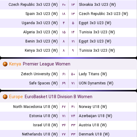
Czech Republic 3x3 U23 (W)
۲۰
۱۳
Slovakia 3x3 U23 (W)
Spain 3x3 U23 (W)
۱۸
۱۳
Czech Republic 3x3 U23 (W)
Uganda 3x3 U23 (W)
۴
۵
Egypt 3x3 U23 (W)
Algeria 3x3 U23 (W)
۱۵
۱۴
Tunisia 3x3 U23 (W)
Benin 3x3 U23 (W)
۸
۲۱
Egypt 3x3 U23 (W)
Kenya 3x3 U23 (W)
۸
۹
Tunisia 3x3 U23 (W)
Kenya
Premier League Women
Zetech University (W)
۶۱
۵۰
Lady Titans (W)
Safe Spaces (W)
۶۹
۷۱
UON Dynamites (W)
Europe
EuroBasket U18 Division B Women
North Macedonia U18 (W)
۶۷
۴۱
Norway U18 (W)
Estonia U18 (W)
۷۱
۷۴
Azerbaijan U18 (W)
Israel U18 (W)
۳۶
۳۳
Austria U18 (W)
Netherlands U18 (W)
۲۷
۳۳
Denmark U18 (W)