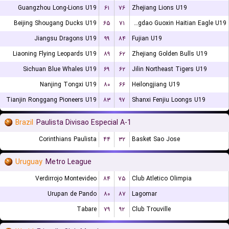
Guangzhou Long-Lions U19
۶۱
۷۶
Zhejiang Lions U19
Beijing Shougang Ducks U19
۶۵
۷۱
Qingdao Guoxin Haitian Eagle U19
Jiangsu Dragons U19
۹۹
۸۴
Fujian U19
Liaoning Flying Leopards U19
۸۹
۶۲
Zhejiang Golden Bulls U19
Sichuan Blue Whales U19
۶۹
۶۲
Jilin Northeast Tigers U19
Nanjing Tongxi U19
۸۰
۶۶
Heilongjiang U19
Tianjin Ronggang Pioneers U19
۸۳
۹۷
Shanxi Fenjiu Loongs U19
Brazil
Paulista Divisao Especial A-1
Corinthians Paulista
۴۴
۳۲
Basket Sao Jose
Uruguay
Metro League
Verdirrojo Montevideo
۸۴
۷۵
Club Atletico Olimpia
Urupan de Pando
۸۰
۸۷
Lagomar
Tabare
۷۹
۹۲
Club Trouville