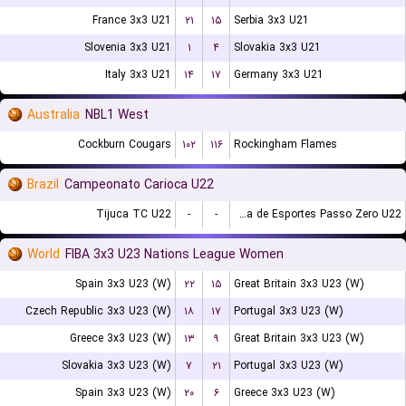
France 3x3 U21
۲۱
۱۵
Serbia 3x3 U21
Slovenia 3x3 U21
۱
۴
Slovakia 3x3 U21
Italy 3x3 U21
۱۴
۱۷
Germany 3x3 U21
Australia
NBL1 West
Cockburn Cougars
۱۰۲
۱۱۶
Rockingham Flames
Brazil
Campeonato Carioca U22
Tijuca TC U22
-
-
Escolinha de Esportes Passo Zero U22
World
FIBA 3x3 U23 Nations League Women
Spain 3x3 U23 (W)
۲۲
۱۵
Great Britain 3x3 U23 (W)
Czech Republic 3x3 U23 (W)
۱۸
۱۷
Portugal 3x3 U23 (W)
Greece 3x3 U23 (W)
۱۳
۹
Great Britain 3x3 U23 (W)
Slovakia 3x3 U23 (W)
۷
۲۱
Portugal 3x3 U23 (W)
Spain 3x3 U23 (W)
۲۰
۶
Greece 3x3 U23 (W)