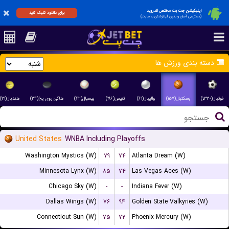
اپلیکیشن جت بت مختص اندروید
برای دانلود کلیک کنید
(دسترسی آسان و بدون فیلترشکن به سایت)
دسته بندی ورزش ها
فوتبال(۱,۳۳۰)
بسکتبال(۱۵۷)
والیبال(۶۱)
تنیس(۱۹۶)
بیسبال(۶۲)
هاکی روی یخ(۲۴)
هندبال(۳۱)
United States
WNBA Including Playoffs
Washington Mystics (W)
۷۹
۷۴
Atlanta Dream (W)
Minnesota Lynx (W)
۸۵
۷۴
Las Vegas Aces (W)
Chicago Sky (W)
-
-
Indiana Fever (W)
Dallas Wings (W)
۷۶
۹۴
Golden State Valkyries (W)
Connecticut Sun (W)
۷۵
۷۲
Phoenix Mercury (W)