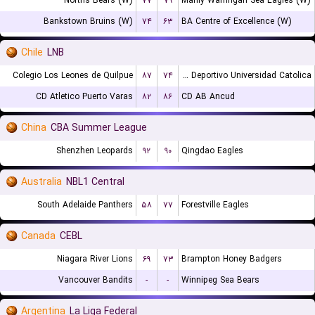
Norths Bears (W)
۷۷
۷۹
Manly Warringah Sea Eagles (W)
Bankstown Bruins (W)
۷۴
۶۳
BA Centre of Excellence (W)
Chile
LNB
Colegio Los Leones de Quilpue
۸۷
۷۴
Club Deportivo Universidad Catolica
CD Atletico Puerto Varas
۸۲
۸۶
CD AB Ancud
China
CBA Summer League
Shenzhen Leopards
۹۲
۹۰
Qingdao Eagles
Australia
NBL1 Central
South Adelaide Panthers
۵۸
۷۷
Forestville Eagles
Canada
CEBL
Niagara River Lions
۶۹
۷۳
Brampton Honey Badgers
Vancouver Bandits
-
-
Winnipeg Sea Bears
Argentina
La Liga Federal