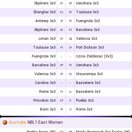
Skyliners 3x3
۱۷
۱۳
Uenohara 3x3
Shanghai 3x3
۲۰
۱۷
Toulouse 3x3
Antwerp 3x3
۱۶
۱۹
Fuengirola 3x3
Skyliners 3x3
۱۸
۲۱
Barcelona 3x3
Liman 3x3
۱۷
۱۵
Valencia 3x3
Toulouse 3x3
۲۱
۱۲
Port Dickson 3x3
Fuengirola 3x3
-
-
Uzice Zlatiborac (3x3)
Barcelona 3x3
۱۳
۱۹
Uenohara 3x3
Valencia 3x3
۱۹
۱۸
Utsunomiya 3x3
Carolina 3x3
-
-
Basseterre 3x3
Rome 3x3
۲۱
۱۰
Basseterre 3x3
Princeton 3x3
۲۲
۷
Puebla 3x3
Bonn 3x3
۱۹
۱۱
Rome 3x3
Australia
NBL1 East Women