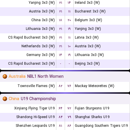
Yanjing 3x3 (W)
۲۱
۱۴
Ireland 3x3 (W)
Austria 3x3 (W)
۲۱
۱۱
Bucharest 3x3 (W)
China 3x3 (W)
۱۸
۲۰
Belgium 3x3 (W)
Lithuania 3x3 (W)
۲۱
۱۹
Yanjing 3x3 (W)
CS Rapid Bucharest 3x3 (W)
۲۱
۱۱
Latvia 3x3 (W)
Netherlands 3x3 (W)
۲۱
۱۰
Austria 3x3 (W)
Germany 3x3 (W)
۱۴
۱۹
Lithuania 3x3 (W)
CS Rapid Bucharest 3x3 (W)
-
-
Beijing 3x3 (W)
Australia
NBL1 North Women
Townsville Flames (W)
۸۲
۷۶
Mackay Meteorettes (W)
China
U19 Championship
Xinjiang Flying Tiger U19
۶۴
۷۲
Fujian Sturgeons U19
Shandong Hi-Speed U19
۸۴
۷۹
Shanghai Sharks U19
Shenzhen Leopards U19
۸۱
۸۶
Guangdong Southern Tigers U19