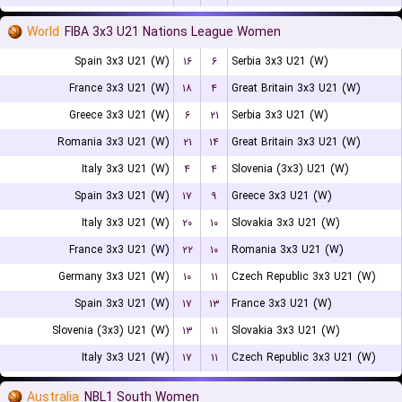
World
FIBA 3x3 U21 Nations League Women
Spain 3x3 U21 (W)
۱۶
۶
Serbia 3x3 U21 (W)
France 3x3 U21 (W)
۱۸
۴
Great Britain 3x3 U21 (W)
Greece 3x3 U21 (W)
۶
۲۱
Serbia 3x3 U21 (W)
Romania 3x3 U21 (W)
۲۱
۱۴
Great Britain 3x3 U21 (W)
Italy 3x3 U21 (W)
۴
۴
Slovenia (3x3) U21 (W)
Spain 3x3 U21 (W)
۱۷
۹
Greece 3x3 U21 (W)
Italy 3x3 U21 (W)
۲۰
۱۰
Slovakia 3x3 U21 (W)
France 3x3 U21 (W)
۲۲
۱۰
Romania 3x3 U21 (W)
Germany 3x3 U21 (W)
۱۰
۱۱
Czech Republic 3x3 U21 (W)
Spain 3x3 U21 (W)
۱۷
۱۳
France 3x3 U21 (W)
Slovenia (3x3) U21 (W)
۱۳
۱۱
Slovakia 3x3 U21 (W)
Italy 3x3 U21 (W)
۱۷
۱۱
Czech Republic 3x3 U21 (W)
Australia
NBL1 South Women