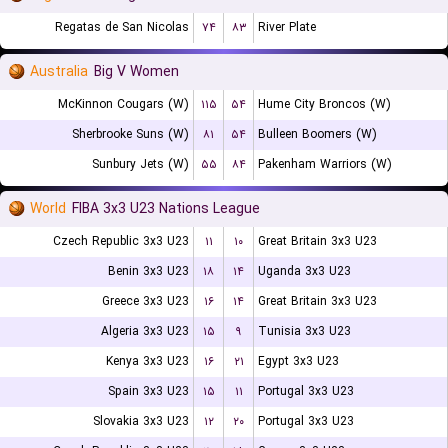
Regatas de San Nicolas
۷۴
۸۳
River Plate
Australia
Big V Women
McKinnon Cougars (W)
۱۱۵
۵۴
Hume City Broncos (W)
Sherbrooke Suns (W)
۸۱
۵۴
Bulleen Boomers (W)
Sunbury Jets (W)
۵۵
۸۴
Pakenham Warriors (W)
World
FIBA 3x3 U23 Nations League
Czech Republic 3x3 U23
۱۱
۱۰
Great Britain 3x3 U23
Benin 3x3 U23
۱۸
۱۴
Uganda 3x3 U23
Greece 3x3 U23
۱۶
۱۴
Great Britain 3x3 U23
Algeria 3x3 U23
۱۵
۹
Tunisia 3x3 U23
Kenya 3x3 U23
۱۶
۲۱
Egypt 3x3 U23
Spain 3x3 U23
۱۵
۱۱
Portugal 3x3 U23
Slovakia 3x3 U23
۱۲
۲۰
Portugal 3x3 U23