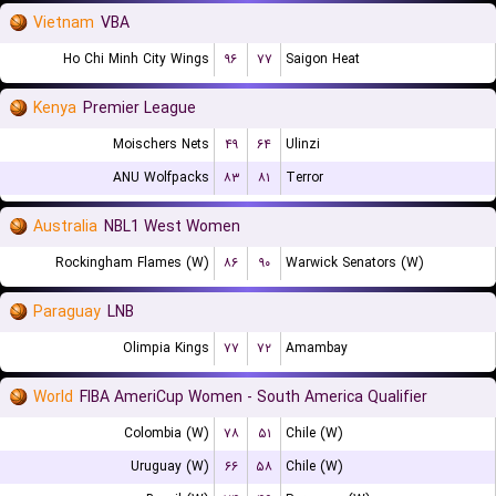
Vietnam
VBA
Ho Chi Minh City Wings
۹۶
۷۷
Saigon Heat
Kenya
Premier League
Moischers Nets
۴۹
۶۴
Ulinzi
ANU Wolfpacks
۸۳
۸۱
Terror
Australia
NBL1 West Women
Rockingham Flames (W)
۸۶
۹۰
Warwick Senators (W)
Paraguay
LNB
Olimpia Kings
۷۷
۷۲
Amambay
World
FIBA AmeriCup Women - South America Qualifier
Colombia (W)
۷۸
۵۱
Chile (W)
Uruguay (W)
۶۶
۵۸
Chile (W)