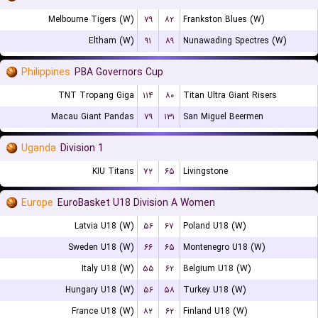
Melbourne Tigers (W)
۷۹
۸۲
Frankston Blues (W)
Eltham (W)
۹۱
۸۹
Nunawading Spectres (W)
Philippines
PBA Governors Cup
TNT Tropang Giga
۱۱۴
۸۰
Titan Ultra Giant Risers
Macau Giant Pandas
۷۹
۱۳۱
San Miguel Beermen
Uganda
Division 1
KIU Titans
۷۲
۶۵
Livingstone
Europe
EuroBasket U18 Division A Women
Latvia U18 (W)
۵۶
۶۷
Poland U18 (W)
Sweden U18 (W)
۶۶
۶۵
Montenegro U18 (W)
Italy U18 (W)
۵۵
۶۲
Belgium U18 (W)
Hungary U18 (W)
۵۶
۵۸
Turkey U18 (W)
France U18 (W)
۸۲
۶۲
Finland U18 (W)