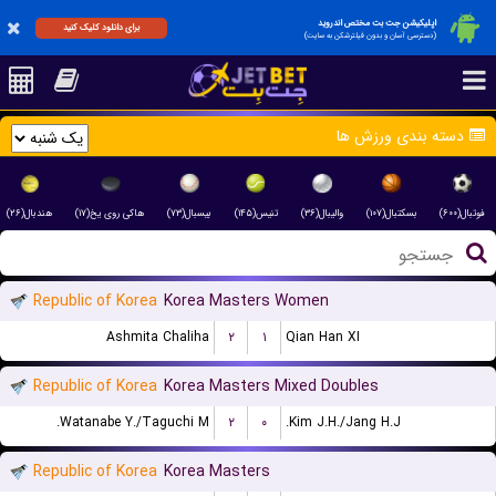
اپلیکیشن جت بت مختص اندروید
برای دانلود کلیک کنید
(دسترسی آسان و بدون فیلترشکن به سایت)
دسته بندی ورزش ها
فوتبال(۶۰۰)
بسکتبال(۱۰۷)
والیبال(۳۶)
تنیس(۱۴۵)
بیسبال(۷۳)
هاکی روی یخ(۱۷)
هندبال(۲۶)
Republic of Korea
Korea Masters Women
Ashmita Chaliha
۲
۱
Qian Han XI
Republic of Korea
Korea Masters Mixed Doubles
Watanabe Y./Taguchi M.
۲
۰
Kim J.H./Jang H.J.
Republic of Korea
Korea Masters