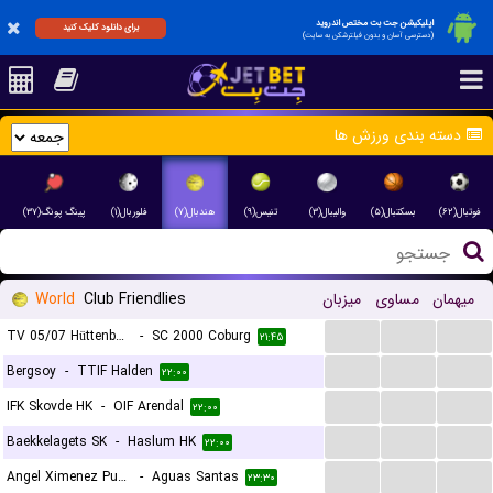
اپلیکیشن جت بت مختص اندروید
برای دانلود کلیک کنید
(دسترسی آسان و بدون فیلترشکن به سایت)
دسته بندی ورزش ها
فوتبال(۶۲)
بسکتبال(۵)
والیبال(۳)
تنیس(۹)
هندبال(۷)
فلوربال(۱)
پینگ پونگ(۳۷)
World
Club Friendlies
میزبان
مساوی
میهمان
...
...
...
TV 05/07 Hüttenberg
-
SC 2000 Coburg
۲۱:۴۵
...
...
...
Bergsoy
-
TTIF Halden
۲۲:۰۰
...
...
...
IFK Skovde HK
-
OIF Arendal
۲۲:۰۰
...
...
...
Baekkelagets SK
-
Haslum HK
۲۲:۰۰
...
...
...
Angel Ximenez Puente Genil
-
Aguas Santas
۲۳:۳۰