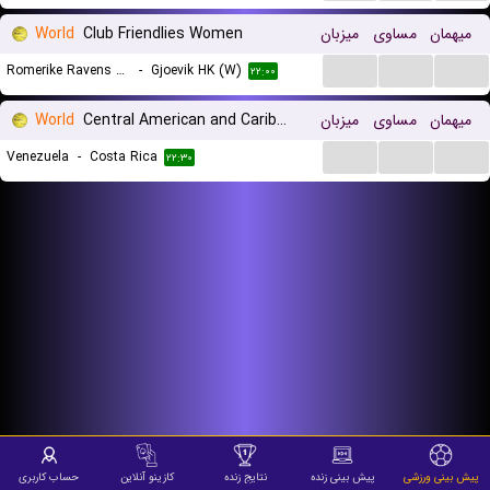
World
Club Friendlies Women
میزبان
مساوی
میهمان
...
...
...
Romerike Ravens (W)
-
Gjoevik HK (W)
۲۲:۰۰
World
Central American and Caribbean Games
میزبان
مساوی
میهمان
...
...
...
Venezuela
-
Costa Rica
۲۲:۳۰
پیش بینی ورزشی
پیش بینی زنده
نتایج زنده
کازینو آنلاین
حساب کاربری