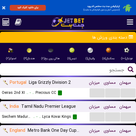
اپلیکیشن جت بت مختص اندروید
برای دانلود کلیک کنید
(دسترسی آسان و بدون فیلترشکن به سایت)
دسته بندی ورزش ها
فوتبال(۱۰۰)
بسکتبال(۵)
والیبال(۱)
تنیس(۱۱)
هاکی روی یخ(۲)
هندبال(۳)
اسنوکر(۲)
Portugal
Liga Grizzly Division 2
میزبان
مساوی
میهمان
...
...
...
Oeiras 2nd XI
..
-
..
Precious CC
...
India
Tamil Nadu Premier League
میزبان
مساوی
میهمان
...
...
...
Siechem Madurai Panthers
..
-
..
Lyca Kovai Kings
...
England
Metro Bank One Day Cup Div 2 Women
میزبان
مساوی
میهمان